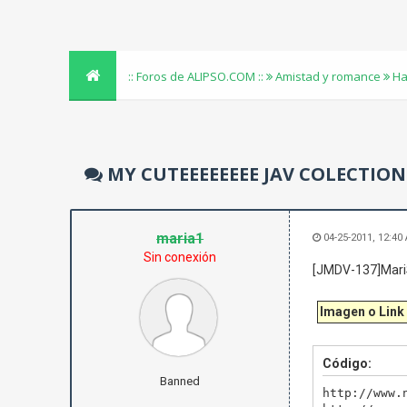
:: Foros de ALIPSO.COM ::
Amistad y romance
Ha
MY CUTEEEEEEEE JAV COLECTION
maria1
04-25-2011, 12:40
Sin conexión
[JMDV-137]Mari
Imagen o Link
Código:
Banned
http://www.