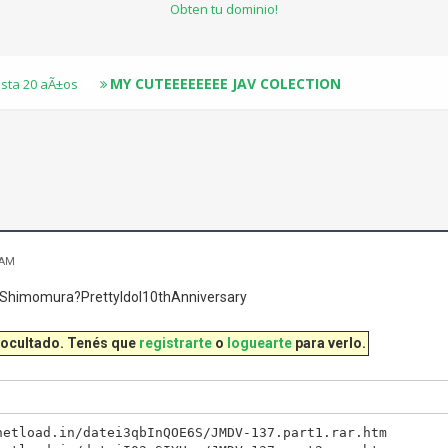
Obten tu dominio!
MY CUTEEEEEEEE JAV COLECTION
sta 20 aÃ±os
 AM
Shimomura?PrettyIdol10thAnniversary
 ocultado. Tenés que
registrarte
o
loguearte
para verlo.
netload.in/datei3qbInQOE6S/JMDV-137.part1.rar.htm