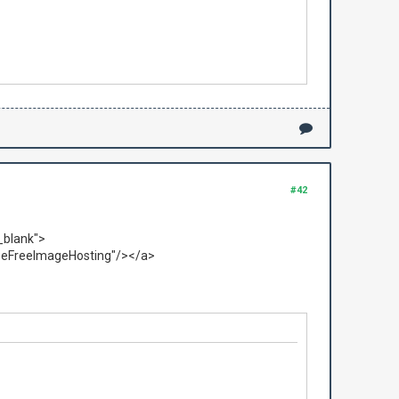
#42
_blank">
seFreeImageHosting"/></a>