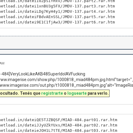
netload.in/dateiI02pSIYHxv/JMDV-137.part2.rar.htm
netload.in/datei1xnBU3g5FX/JMDV-137.part3.rar.htm
netload.in/dateiLDg7KyH4y1/JMDV-137.part4.rar.htm
netload.in/dateiFBdvAEnSSL/JMDV-137.part5.rar.htm
netload.in/datei9E1C1fjAw3/JMDV-137.part6.rar.htm
 AM
484]VeryLookLikeAKB48SuperIdolAVFucking
/www.imagerise.com/show.php/1000818_miad484pm.jpg.html"target="
//www.imagerise.com/out.php/t1000818_miad484pm.jpg"alt="ImageRi
 ocultado. Tenés que
registrarte
o
loguearte
para verlo.
netload.in/dateiQE5TJZBQSF/MIAD-484.part01.rar.htm
netload.in/dateiJJyUZkYUxs/MIAD-484.part02.rar.htm
netload.in/dateieJOH1L7tTE/MIAD-484.part03.rar.htm