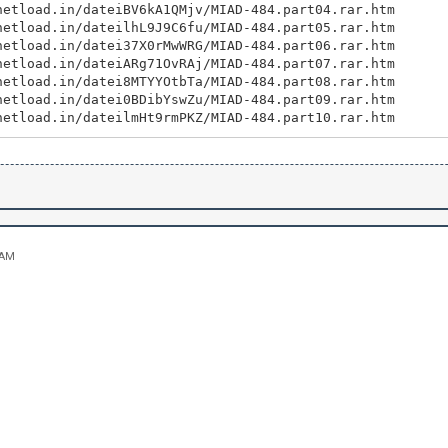
netload.in/dateiBV6kA1QMjv/MIAD-484.part04.rar.htm
netload.in/dateilhL9J9C6fu/MIAD-484.part05.rar.htm
netload.in/datei37X0rMwWRG/MIAD-484.part06.rar.htm
netload.in/dateiARg71OvRAj/MIAD-484.part07.rar.htm
netload.in/datei8MTYYOtbTa/MIAD-484.part08.rar.htm
netload.in/datei0BDibYswZu/MIAD-484.part09.rar.htm
netload.in/dateilmHt9rmPKZ/MIAD-484.part10.rar.htm
 AM