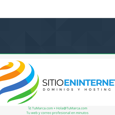
🚀 TuMarca.com + Hola@TuMarca.com
Tu web y correo profesional en minutos