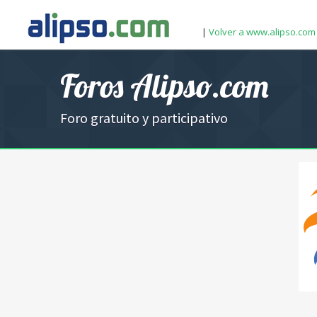
|
Volver a www.alipso.com
Foros Alipso.com
Foro gratuito y participativo