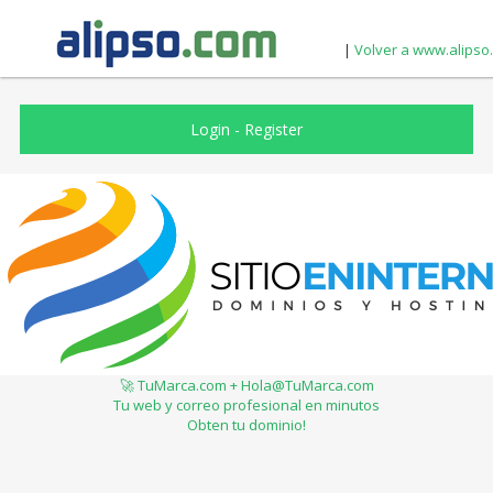
|
Volver a www.alipso
Login
-
Register
🚀 TuMarca.com + Hola@TuMarca.com
Tu web y correo profesional en minutos
Obten tu dominio!