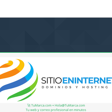
🚀 TuMarca.com + Hola@TuMarca.com
Tu web y correo profesional en minutos