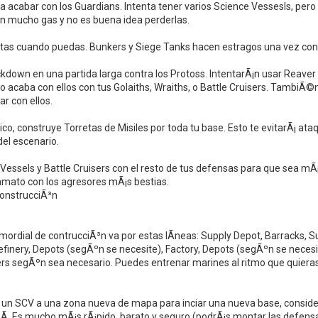
ra acabar con los Guardians. Intenta tener varios Science Vessesls, pe
n mucho gas y no es buena idea perderlas.
tas cuando puedas. Bunkers y Siege Tanks hacen estragos una vez contr
down en una partida larga contra los Protoss. IntentarÃ¡n usar Reaver 
 acaba con ellos con tus Golaiths, Wraiths, o Battle Cruisers. TambiÃ
r con ellos.
ico, construye Torretas de Misiles por toda tu base. Esto te evitarÃ¡
 del escenario.
essels y Battle Cruisers con el resto de tus defensas para que sea mÃ¡
Yamato con los agresores mÃ¡s bestias.
ConstrucciÃ³n
imordial de contrucciÃ³n va por estas lÃ­neas: Supply Depot, Barracks, 
efinery, Depots (segÃºn se necesite), Factory, Depots (segÃºn se necesi
rs segÃºn sea necesario. Puedes entrenar marines al ritmo que quieras
r un SCV a una zona nueva de mapa para inciar una nueva base, conside
ahÃ­. Es mucho mÃ¡s rÃ¡pido, barato y seguro (podrÃ¡s montar las defen