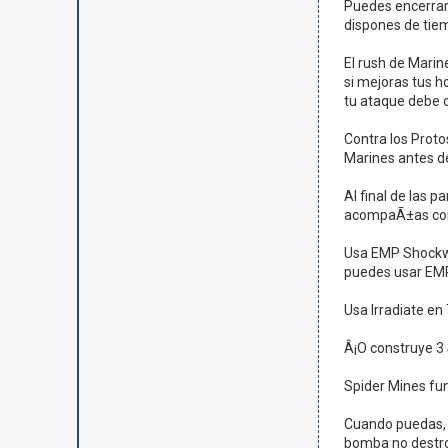
Puedes encerrar 
dispones de tie
El rush de Marin
si mejoras tus h
tu ataque debe 
Contra los Proto
Marines antes de
Al final de las 
acompaÃ±as con t
Usa EMP Shockwa
puedes usar EMP 
Usa Irradiate en
Â¡O construye 3 
Spider Mines fun
Cuando puedas, c
bomba no destroz