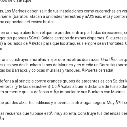
Ã©s de un ataque.
ts. Los Marines deben salir de tus instalaciones como cucarachas en ve
arsenal (baratos, atacan a unidades terrestres y aÃ©reas, etc) y combi
a capacidad defensiva brutal.
 en un mapa abierto en el que te pueden entrar por todas direcciones, co
ger tus peones (SCVs). Coloca campos de minas dispersos. Si quieres p
os) a los lados de Ã©stos para que los ataques siempre sean frontales.
o.
rrans construyen murallas mejor que las otras dos razas. Una tÃ¡ctica qu
s), coloca dos bunkers llenos de Marines y en medio un Barracks (barr
as los Barracks y colocas murallas y tanques. Â¡Puerta cerrada!
defensa al principio contra grandes grupos de atacantes es con Spider 
erlords (y te las desactiven). ColÃ³calas a buena distancia de tus so
 ten presente que tu defensa mÃ¡s importante sus Bunkers con Marines.
ue puedes alzar tus edificios y moverlos a otro lugar seguro. Muy Ãºtil c
las recuerda que tu base estÃ¡ muy abierta. Construye tus defensas de
­a.