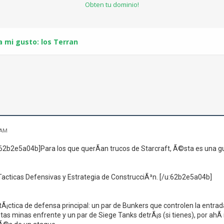
Obten tu dominio!
a mi gusto: los Terran
 AM
62b2e5a04b]Para los que querÃ­an trucos de Starcraft, Ã©sta es una gu
acticas Defensivas y Estrategia de ConstrucciÃ³n. [/u:62b2e5a04b]
Ã¡ctica de defensa principal: un par de Bunkers que controlen la entrada
as minas enfrente y un par de Siege Tanks detrÃ¡s (si tienes), por ahÃ