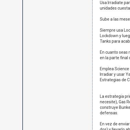
Usa Irradiate pa
unidades cuesta
Sube a las mese
Siempre usa Lock
Lockdown y luego
Tanks para acaba
En cuanto seas r
en la parte final
Emplea Science V
Irradiar y usar 
Estrategias de 
La estrategia pr
necesite), Gas R
construye Bunke
defensas.
En vez de envia
dos) y llevarlo 