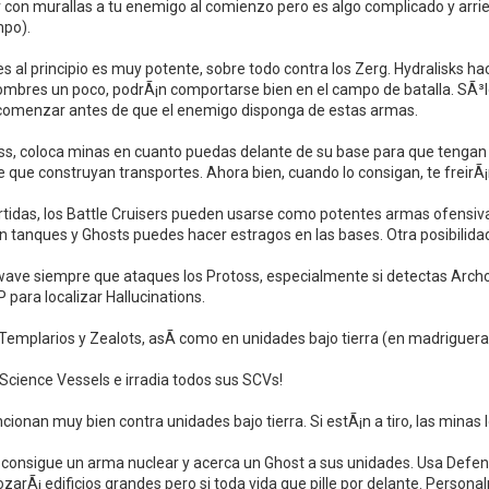
con murallas a tu enemigo al comienzo pero es algo complicado y arrie
mpo).
es al principio es muy potente, sobre todo contra los Zerg. Hydralisks 
ombres un poco, podrÃ¡n comportarse bien en el campo de batalla. SÃ³lo
comenzar antes de que el enemigo disponga de estas armas.
ss, coloca minas en cuanto puedas delante de su base para que tengan di
 que construyan transportes. Ahora bien, cuando lo consigan, te freirÃ¡
partidas, los Battle Cruisers pueden usarse como potentes armas ofensiva
anques y Ghosts puedes hacer estragos en las bases. Otra posibilidad es
ve siempre que ataques los Protoss, especialmente si detectas Archo
para localizar Hallucinations.
 Templarios y Zealots, asÃ­ como en unidades bajo tierra (en madriguera
Science Vessels e irradia todos sus SCVs!
cionan muy bien contra unidades bajo tierra. Si estÃ¡n a tiro, las minas 
onsigue un arma nuclear y acerca un Ghost a sus unidades. Usa Defensi
arÃ¡ edificios grandes pero si toda vida que pille por delante. Persona