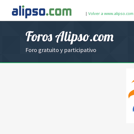
|
Volver a www.alipso.com
Foros Alipso.com
Foro gratuito y participativo