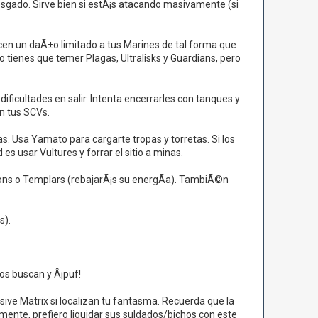
sgado. Sirve bien si estÃ¡s atacando masivamente (si
hacen un daÃ±o limitado a tus Marines de tal forma que
 tienes que temer Plagas, Ultralisks y Guardians, pero
ficultades en salir. Intenta encerrarles con tanques y
n tus SCVs.
s. Usa Yamato para cargarte tropas y torretas. Si los
 usar Vultures y forrar el sitio a minas.
ns o Templars (rebajarÃ¡s su energÃ­a). TambiÃ©n
s).
los buscan y Â¡puf!
ve Matrix si localizan tu fantasma. Recuerda que la
lmente, prefiero liquidar sus suldados/bichos con este