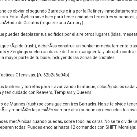
no es obviar el segundo Barracks e ir a por la Refinery inmediatamente 
cks. Esta tÃ¡ctica sirve bien para tener unidades terrestres superiores,
 puÃ±ado de Goliaths (requiere una Armory).
que puedes desplazar tus edificios por el aire otros lugares (islas, mes
aque rÃ¡pido (rush), deberÃ­as construir un bunker inmediatamente tras 
ots y Zerglings suelen acabarse de forma sangrienta y abrupta contra 
la mayor parte de tu base, incluyendo las zonas de cristales.
acticas Ofensivas. [/u:62b2e5a04b]
tus bunkers y torretas para ir avanzando tu ataque, colocÃ¡ndolos cad
n y ten cuidado con Reavers, Templars y Queens.
 de Marines (rush) se consigue con tres Barracks. No se te olvide ten
mÃ¡s y mantÃ©n la presiÃ³n siempre alta (aunque no descuides tus ava
des mecÃ¡nicas cuando puedas, sobre todo las caras. No se te olvide us
 reparen todas. Puedes encolar hasta 12 comandos con SHIFT. Moraleja: