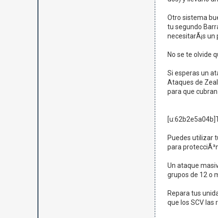
Otro sistema bue
tu segundo Barra
necesitarÃ¡s un
No se te olvide 
Si esperas un at
Ataques de Zeal
para que cubran 
[u:62b2e5a04b]T
Puedes utilizar 
para protecciÃ³
Un ataque masivo
grupos de 12 o 
Repara tus unida
que los SCV las