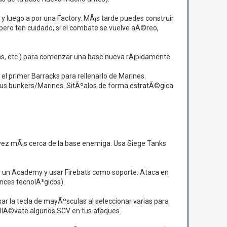
y luego a por una Factory. MÃ¡s tarde puedes construir
 pero ten cuidado; si el combate se vuelve aÃ©reo,
etas, etc.) para comenzar una base nueva rÃ¡pidamente.
el primer Barracks para rellenarlo de Marines.
tus bunkers/Marines. SitÃºalos de forma estratÃ©gica
a vez mÃ¡s cerca de la base enemiga. Usa Siege Tanks
er un Academy y usar Firebats como soporte. Ataca en
nces tecnolÃ³gicos).
ar la tecla de mayÃºsculas al seleccionar varias para
 llÃ©vate algunos SCV en tus ataques.