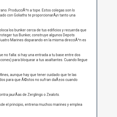
rano. ProducciÃ³n a tope. Estos colegas son lo
nado con Goliaths te proporcionarÃ¡n tanto una
loca los bunker cerca de tus edificios y recuerda que
roteger tus Bunker, construye algunos Depots
 Cuatro Marines disparando en la misma direcciÃ³n es
e no falla: si hay una entrada a tu base entre dos
acones) para bloquear a tus asaltantes. Cuando llegue
Mines, aunque hay que tener cuidado que te las
ldados para que Ã©stos no sufran daÃ±os cuando
ontra jaurÃ­as de Zerglings o Zealots.
sde el principio, entrena muchos marines y emplea