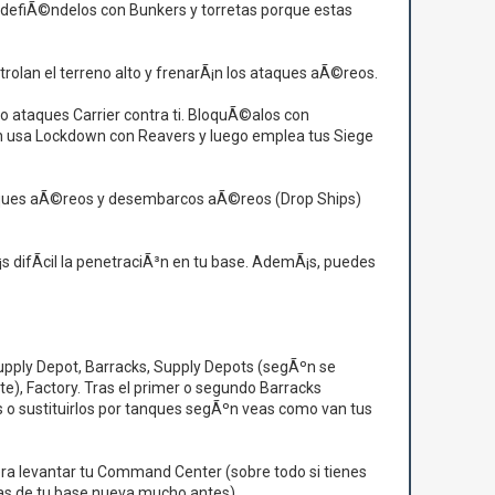
ro defiÃ©ndelos con Bunkers y torretas porque estas
olan el terreno alto y frenarÃ¡n los ataques aÃ©reos.
o ataques Carrier contra ti. BloquÃ©alos con
©n usa Lockdown con Reavers y luego emplea tus Siege
 ataques aÃ©reos y desembarcos aÃ©reos (Drop Ships)
s difÃ­cil la penetraciÃ³n en tu base. AdemÃ¡s, puedes
Supply Depot, Barracks, Supply Depots (segÃºn se
te), Factory. Tras el primer o segundo Barracks
 o sustituirlos por tanques segÃºn veas como van tus
ra levantar tu Command Center (sobre todo si tienes
sas de tu base nueva mucho antes).