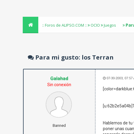
Par
:: Foros de ALIPSO.COM ::
OCIO
Juegos
Para mi gusto: los Terran
Galahad
07-30-2003, 07:57
Sin conexión
[color=darkblue:
[u:62b2e5a04b]T
Hablemos de tu t
Banned
poner unas cuant