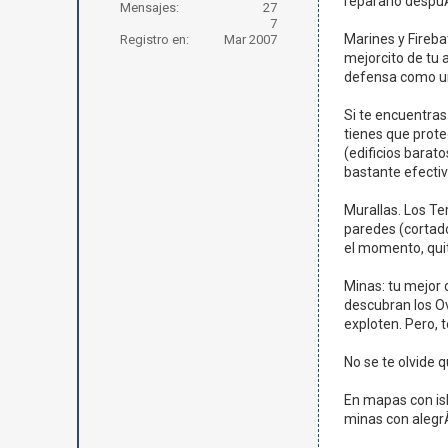
repararlo despu
Mensajes:
27
7
Marines y Fireba
Registro en:
Mar 2007
mejorcito de tu 
defensa como un
Si te encuentras
tienes que prote
(edificios barat
bastante efectiv
Murallas. Los Te
paredes (cortado
el momento, quit
Minas: tu mejor 
descubran los Ov
exploten. Pero,
No se te olvide q
En mapas con is
minas con alegrÃ