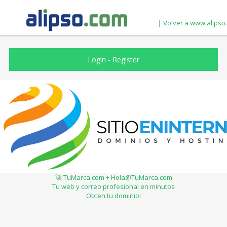
|
Volver a www.alipso
Login
-
Register
🚀 TuMarca.com + Hola@TuMarca.com
Tu web y correo profesional en minutos
Obten tu dominio!