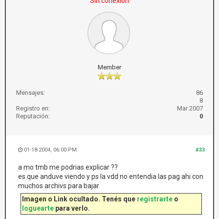
Sin conexión
Member
Mensajes:
86
8
Registro en:
Mar 2007
Reputación:
0
01-18-2004, 06:00 PM
#33
a mo tmb me podrias explicar ??
es que anduve viendo y ps la vdd no entendia las pag ahi con
muchos archivs para bajar
Imagen o Link ocultado. Tenés que
registrarte
o
loguearte
para verlo.