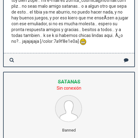
toy bien zope... mi e-mail es zorrita_cosmica@hotmail.com
pliz... no seas malo amigo satanas... o a algun otro que sepa
de esto... el tibia ya me aburrio, no puedo hacer nada, y no
hay buenos juegos, y por eso kiero que me enseÃ±en a jugar
con ese emuliador, si no es mucha molesta... espero su
pronta respuesta amigos y gracias... besitos a todos... y a
todas tambien... k se k si habemos chicas lindas aqui.. Â¿o
no?... jajajajaja [/color:7a9f8e1e0a]
SATANAS
Sin conexión
Banned