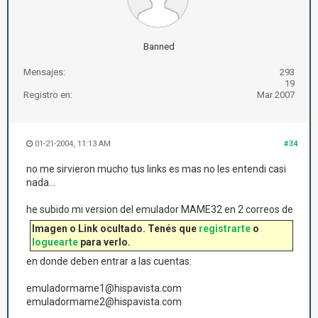
Banned
Mensajes:
293
19
Registro en:
Mar 2007
01-21-2004, 11:13 AM
#34
no me sirvieron mucho tus links es mas no les entendi casi
nada...
he subido mi version del emulador MAME32 en 2 correos de
Imagen o Link ocultado. Tenés que
registrarte
o
loguearte
para verlo.
en donde deben entrar a las cuentas:
emuladormame1@hispavista.com
emuladormame2@hispavista.com