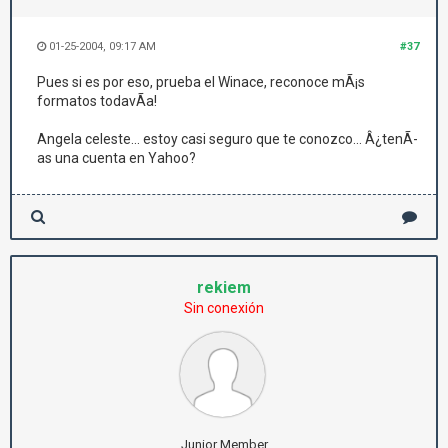
01-25-2004, 09:17 AM
#37
Pues si es por eso, prueba el Winace, reconoce mÃ¡s
formatos todavÃ­a!
Angela celeste... estoy casi seguro que te conozco... Â¿tenÃ­
as una cuenta en Yahoo?
rekiem
Sin conexión
Junior Member