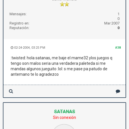
Mensajes:
1
0
Registro en:
Mar 2007
Reputación:
0
02-24-2004, 03:25 PM
#38
:twisted: hola satanas, me baje el mame32 ylos juegos q
tengo son malos seria una verdadera paleteda si me
mandas algunos jueguito :lol: s me pase pa patudo de
antemano te lo agradezco
SATANAS
Sin conexión