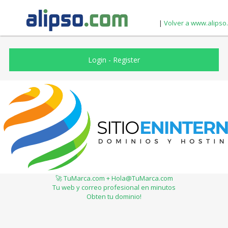
|
Volver a www.alipso
Login
-
Register
🚀 TuMarca.com + Hola@TuMarca.com
Tu web y correo profesional en minutos
Obten tu dominio!