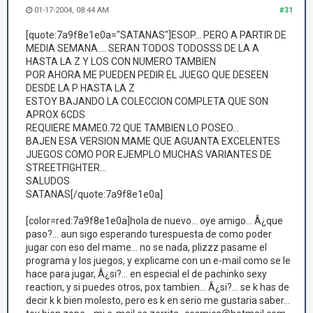
01-17-2004, 08:44 AM
#31
[quote:7a9f8e1e0a="SATANAS"]ESOP... PERO A PARTIR DE
MEDIA SEMANA.... SERAN TODOS TODOSSS DE LA A
HASTA LA Z Y LOS CON NUMERO TAMBIEN
POR AHORA ME PUEDEN PEDIR EL JUEGO QUE DESEEN
DESDE LA P HASTA LA Z
ESTOY BAJANDO LA COLECCION COMPLETA QUE SON
APROX 6CDS
REQUIERE MAME0.72 QUE TAMBIEN LO POSEO...
BAJEN ESA VERSION MAME QUE AGUANTA EXCELENTES
JUEGOS COMO POR EJEMPLO MUCHAS VARIANTES DE
STREETFIGHTER...
SALUDOS
SATANAS[/quote:7a9f8e1e0a]
[color=red:7a9f8e1e0a]hola de nuevo... oye amigo... Â¿que
paso?... aun sigo esperando turespuesta de como poder
jugar con eso del mame... no se nada, plizzz pasame el
programa y los juegos, y explicame con un e-mail como se le
hace para jugar, Â¿si?... en especial el de pachinko sexy
reaction, y si puedes otros, pox tambien... Â¿si?... se k has de
decir k k bien molesto, pero es k en serio me gustaria saber...