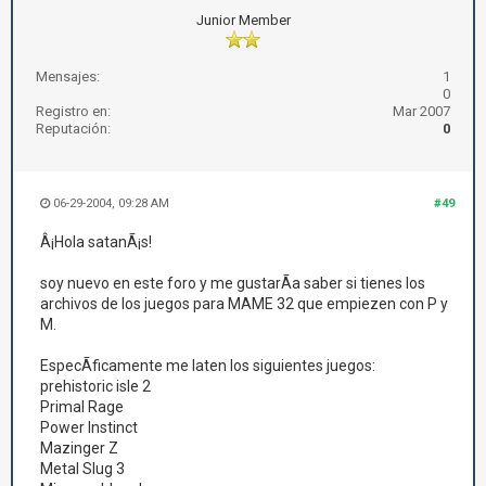
Junior Member
Mensajes:
1
0
Registro en:
Mar 2007
Reputación:
0
06-29-2004, 09:28 AM
#49
Â¡Hola satanÃ¡s!
soy nuevo en este foro y me gustarÃ­a saber si tienes los
archivos de los juegos para MAME 32 que empiezen con P y
M.
EspecÃ­ficamente me laten los siguientes juegos:
prehistoric isle 2
Primal Rage
Power Instinct
Mazinger Z
Metal Slug 3