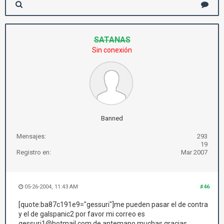
SATANAS
Sin conexión
Banned
Mensajes:
293
19
Registro en:
Mar 2007
05-26-2004, 11:43 AM
#46
[quote:ba87c191e9="gessuri"]me pueden pasar el de contra
y el de galspanic2 por favor mi correo es
gessuri1@hotmail.com de antemano muchas gracias.