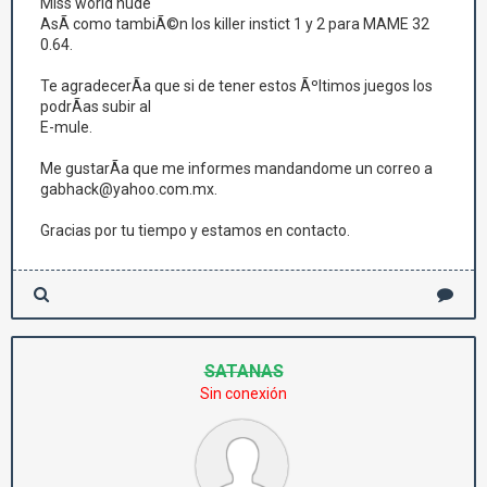
Miss world nude
AsÃ­ como tambiÃ©n los killer instict 1 y 2 para MAME 32
0.64.
Te agradecerÃ­a que si de tener estos Ãºltimos juegos los
podrÃ­as subir al
E-mule.
Me gustarÃ­a que me informes mandandome un correo a
gabhack@yahoo.com.mx.
Gracias por tu tiempo y estamos en contacto.
SATANAS
Sin conexión