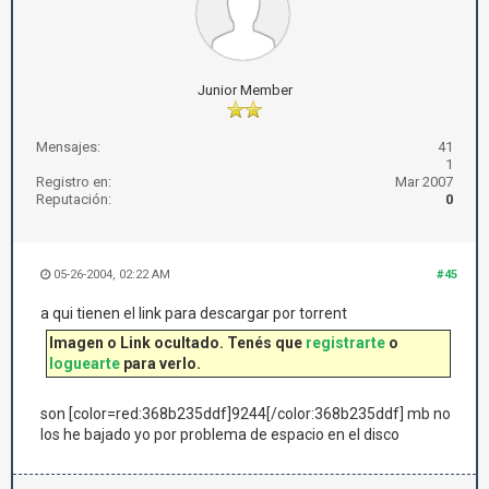
Junior Member
Mensajes:
41
1
Registro en:
Mar 2007
Reputación:
0
05-26-2004, 02:22 AM
#45
a qui tienen el link para descargar por torrent
Imagen o Link ocultado. Tenés que
registrarte
o
loguearte
para verlo.
son [color=red:368b235ddf]9244[/color:368b235ddf] mb no
los he bajado yo por problema de espacio en el disco