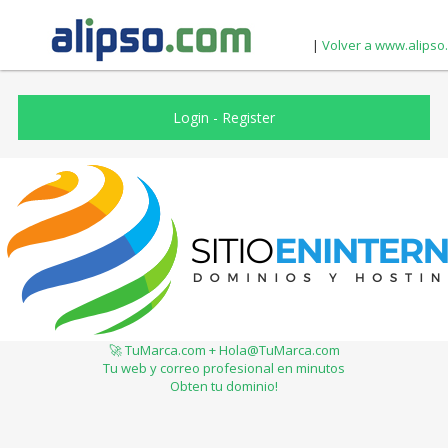
|
Volver a www.alipso
Login
-
Register
🚀 TuMarca.com + Hola@TuMarca.com
Tu web y correo profesional en minutos
Obten tu dominio!