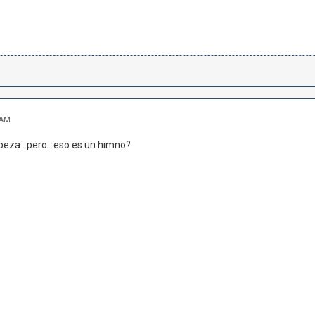
 AM
peza...pero...eso es un himno?