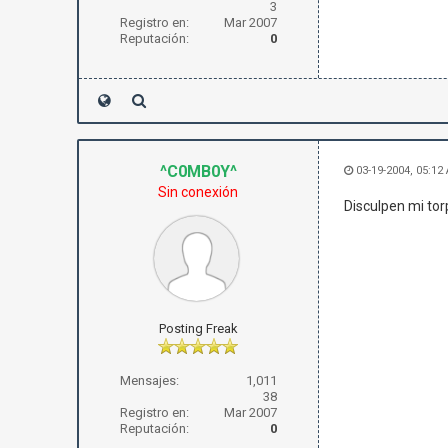
3
Registro en:
Mar 2007
Reputación:
0
^C0MB0Y^
03-19-2004, 05:12
Sin conexión
Disculpen mi tor
Posting Freak
Mensajes:
1,011
38
Registro en:
Mar 2007
Reputación:
0