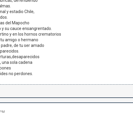
abricas, defendiendo
almas.
al y estadio Chile,
dos.
guas del Mapocho
o y su cauce ensangrentado.
ortino y en los hornos crematorios
e tu amigo o hermano
 padre, de tu ser amado
parecidos.
torturas,desaparecidos
, una sola cadena
abones
vides no perdones.
 PM