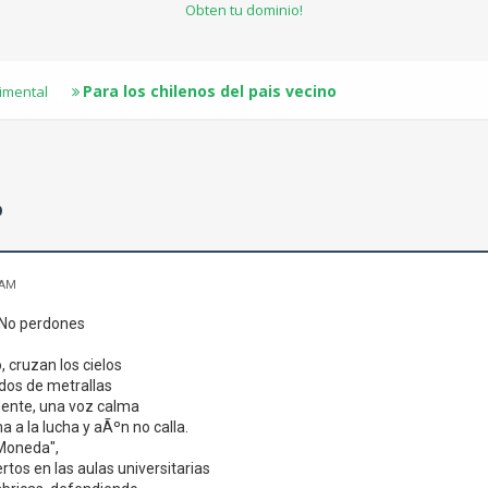
Obten tu dominio!
Para los chilenos del pais vecino
timental
o
 AM
s No perdones
, cruzan los cielos
dos de metrallas
dente, una voz calma
a a la lucha y aÃºn no calla.
Moneda",
tos en las aulas universitarias