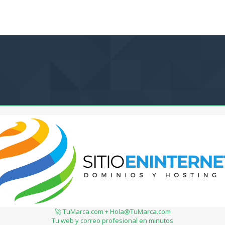
🚀 TuMarca.com + Hola@TuMarca.com
Tu web y correo profesional en minutos