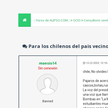
:: Foros de ALIPSO.COM ::
OCIO
Consultorio sen
Para los chilenos del pais vecin
maesis14
10-22-2003, 10:18
Sin conexión
chile, No olvide
Pajaros de acero
cascos,botas,rui
La voz del presi
una voz que llam
Bombas en "La 
Banned
estudiantes muer