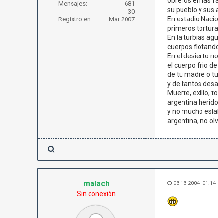
obreros en las f
Mensajes:
681
su pueblo y sus 
30
En estadio Nacion
Registro en:
Mar 2007
primeros tortura
En la turbias a
cuerpos flotand
En el desierto n
el cuerpo frio d
de tu madre o tu
y de tantos desa
Muerte, exilio, 
argentina herido
y no mucho esl
argentina, no ol
malach
03-13-2004, 01:14
Sin conexión