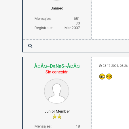
Banned
Mensajes:
681
30
Registro en:
Mar 2007
_Â¤Â¤~DaNnS~Â¤Â¤_
03-17-2004, 03:26
Sin conexión
Junior Member
Mensajes:
18