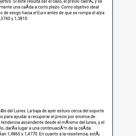
o. Si este resulta ser el caso, el precio caerÃ¡, y se
amente una caÃ­da a corto plazo. Como objetivo ideal
po de sesgo hacia el Euro antes de que se rompa el alza
1,3740 y 1,3810.
©s del Lunes. La baja de ayer estuvo cerca del soporte
os para ayudar a recuperar el precio por encima de
e tendencia ascendente desde el mÃ­nimo del lunes, y el
lo, darÃ­a lugar a una continuaciÃ³n de la caÃ­da
an 1,4865 y 1,4770. En cuanto a la resistencia, estÃ¡