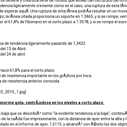
 se detiene y crea una serie de fondos que estÃ¡n tan cerca uno del otro
ndencia ligeramente creciente como es el caso, una ruptura de esta lÃ­
 de esperar aquÃ­. Una ruptura de esta lÃ­nea podrÃ­a resultar en un 
azo, la lÃ­nea citada proporciona un soporte en 1.3465, y si se rompe, vem
 el 61,8% de Fibonacci en el corto plazo a 1.3578, y si se rompe el euro 
nea de tendencia ligeramente pasando de 1,3422.
del 13 de Abril.
del 24 de abril.
nacci 61,8% para el corto plazo.
 de resistencia importante en los grÃ¡ficos por hora.
 de resistencia anterior conocida.
- enorme gota, centrÃ¡ndose en los niveles a corto plazo.
a baja que se describiÃ³ como "la evidente tendencia a la baja", continuÃ
de la caÃ­da fue impresionante, con la distancia de ayer entre la alta y 
ado en el informe de ayer, 1,5115, y alcanzÃ³ con Ã©xito los dos objet