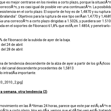
ue es mejor centrarse en los niveles a corto plazo, porque la situaciÃ³n 
orrecciÃ³n, y es casi igual de posible ver una continuaciÃ³n. La posibili
resistencia en el corto plazo. El soporte de hoy es de 1,4870 y su ruptur
ibralandia". Objetivos para la ruptura de ese tipo serÃ­an 1,4770 y 1,468
Ã­a una correcciÃ³n a corto plazo dirigidas a 1.5026, y puediera ser 1.51
da en el soportes de Fibonacci 61,8% que estÃ¡ en 1.4854, y penetrarlo d
% de Fibonacci de la subida de ayer de la baja.
del 24 de abril.
del 28 de abril.
ea de tendencia descendente de la alza de ayer a partir de los grÃ¡ficos 
e del canal descendente procedentes de 1,5813.
o intradÃ­a importante.
ra semana, otra tendencia (2)
ovimiento en las Ãºltimas 24 horas, parece que este par estÃ¡ aÃºn en
ciÃ³n a corto plazo. Hoy en dÃ­a, vemos que el dÃ³lar-yen estÃ¡ tratando