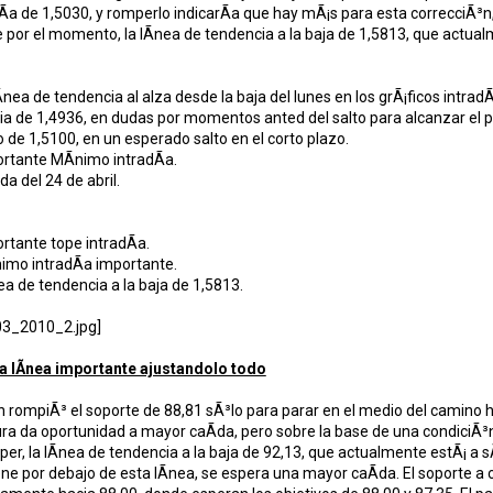
dÃ­a de 1,5030, y romperlo indicarÃ­a que hay mÃ¡s para esta correcciÃ³n,
por el momento, la lÃ­nea de tendencia a la baja de 1,5813, que actua
­nea de tendencia al alza desde la baja del lunes en los grÃ¡ficos intrad
cia de 1,4936, en dudas por momentos anted del salto para alcanzar el p
 de 1,5100, en un esperado salto en el corto plazo.
rtante MÃ­nimo intradÃ­a.
a del 24 de abril.
rtante tope intradÃ­a.
imo intradÃ­a importante.
ea de tendencia a la baja de 1,5813.
a lÃ­nea importante ajustandolo todo
n rompiÃ³ el soporte de 88,81 sÃ³lo para parar en el medio del camino 
ura da oportunidad a mayor caÃ­da, pero sobre la base de una condiciÃ
er, la lÃ­nea de tendencia a la baja de 92,13, que actualmente estÃ¡ a sÃ³
ne por debajo de esta lÃ­nea, se espera una mayor caÃ­da. El soporte a c