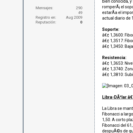
bien conocida, y
romperÃ¡ el sopo
Mensajes:
290
estarÃ­a el impo
49
Registro en:
Aug 2009
actual diario de 
Reputación:
0
Soporte:
â€¢ 1,3600: Fibo
â€¢ 1,3517: Fibo
â€¢ 1,3450: Baja
Resistencia:
â€¢ 1,3653: Nivel
â€¢ 1,3740: Zona
â€¢ 1,3810: Subi
Libra-DÃ³lar â€
La Libra se mant
Fibonacci a larg
1,50. A corto pl
Fibonacci del 61
despuÃ©s de que 