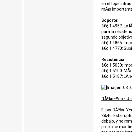
en el tope intra
mÃ¡s importante 
Soporte:
â€¢ 1,4957: La lÃ
para la resisten
segundo objetivo
â€¢ 1,4865: Impo
â€¢ 1,4770: Subid
Resistencia:
â€¢ 1,5030: Impo
â€¢ 1,5100: MÃ­n
â€¢ 1,5187: LÃ­n
DÃ³lar-Yen - Un
El par DÃ³lar-Ye
88,46. Esta rupt
debajo, y no romp
precio se mantie