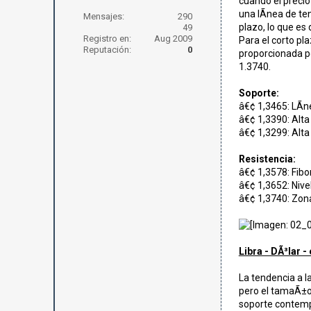
cuando el precio
una lÃ­nea de te
Mensajes:
290
plazo, lo que es
49
Registro en:
Aug 2009
Para el corto pl
Reputación:
0
proporcionada por
1.3740.
Soporte:
â€¢ 1,3465: LÃ­
â€¢ 1,3390: Alta 
â€¢ 1,3299: Alta 
Resistencia:
â€¢ 1,3578: Fibo
â€¢ 1,3652: Nivel
â€¢ 1,3740: Zona
Libra - DÃ³lar 
La tendencia a l
pero el tamaÃ±o 
soporte contempl