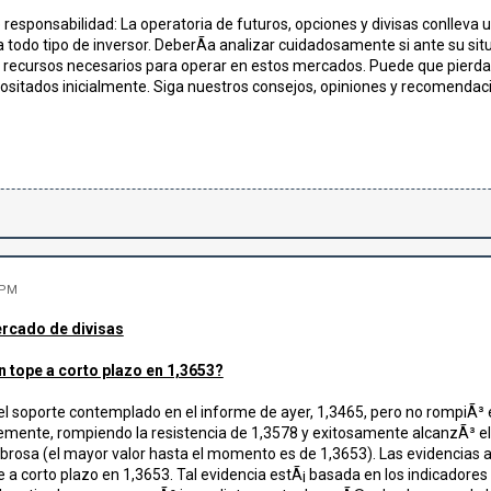
responsabilidad: La operatoria de futuros, opciones y divisas conlleva u
 todo tipo de inversor. DeberÃ­a analizar cuidadosamente si ante su situ
s recursos necesarios para operar en estos mercados. Puede que pierda 
ositados inicialmente. Siga nuestros consejos, opiniones y recomendaci
 PM
ercado de divisas
n tope a corto plazo en 1,3653?
el soporte contemplado en el informe de ayer, 1,3465, pero no rompiÃ³
emente, rompiendo la resistencia de 1,3578 y exitosamente alcanzÃ³ el
rosa (el mayor valor hasta el momento es de 1,3653). Las evidencias a
 a corto plazo en 1,3653. Tal evidencia estÃ¡ basada en los indicador