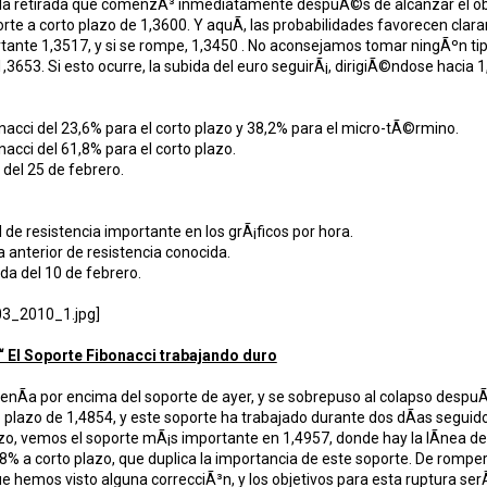
 la retirada que comenzÃ³ inmediatamente despuÃ©s de alcanzar el objetiv
rte a corto plazo de 1,3600. Y aquÃ­, las probabilidades favorecen clar
rtante 1,3517, y si se rompe, 1,3450 . No aconsejamos tomar ningÃºn ti
1,3653. Si esto ocurre, la subida del euro seguirÃ¡, dirigiÃ©ndose hacia 
nacci del 23,6% para el corto plazo y 38,2% para el micro-tÃ©rmino.
nacci del 61,8% para el corto plazo.
 del 25 de febrero.
 de resistencia importante en los grÃ¡ficos por hora.
 anterior de resistencia conocida.
da del 10 de febrero.
“ El Soporte Fibonacci trabajando duro
enÃ­a por encima del soporte de ayer, y se sobrepuso al colapso despuÃ
o plazo de 1,4854, y este soporte ha trabajado durante dos dÃ­as seguid
azo, vemos el soporte mÃ¡s importante en 1,4957, donde hay la lÃ­nea d
,8% a corto plazo, que duplica la importancia de este soporte. De romper
hemos visto alguna correcciÃ³n, y los objetivos para esta ruptura serÃ­