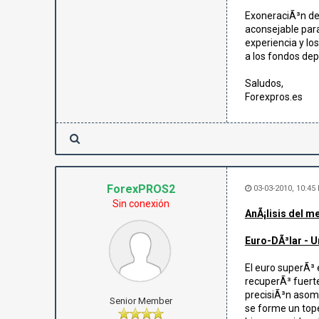
ExoneraciÃ³n de 
aconsejable para
experiencia y lo
a los fondos dep
Saludos,
Forexpros.es
ForexPROS2
03-03-2010, 10:45
Sin conexión
AnÃ¡lisis del m
Euro-DÃ³lar - U
El euro superÃ³ 
recuperÃ³ fuert
precisiÃ³n asomb
Senior Member
se forme un tope