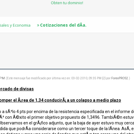
Obten tu dominio!
Cotizaciones del dÃ­a.
ciales y Economia
6 PM
(Este mensaje fue modificado por última vez en: 03-02-2010, 09:35 PM {2} por
ForexPROS2
.)
ercado de divisas
omper el Ã¡rea de 1,34 conducirÃ¡ a un colapso a medio plazo
o a sÃ³lo 4 pts por encima de la resistencia especificada en el informe 
rÃ³ con Ã©xito el primer objetivo propuesto de 1,3496. TambiÃ©n estuvo
Observamos en el grÃ¡fico adjunto, que la baja de ayer estuvo muy cerc
dida que podrÃ­a considerarse como un tercer toque de la lÃ­nea. AsÃ­, 