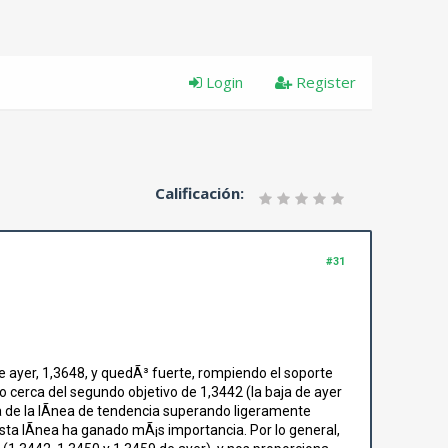
Login
Register
Calificación:
#31
de ayer, 1,3648, y quedÃ³ fuerte, rompiendo el soporte
 cerca del segundo objetivo de 1,3442 (la baja de ayer
a de la lÃ­nea de tendencia superando ligeramente
esta lÃ­nea ha ganado mÃ¡s importancia. Por lo general,