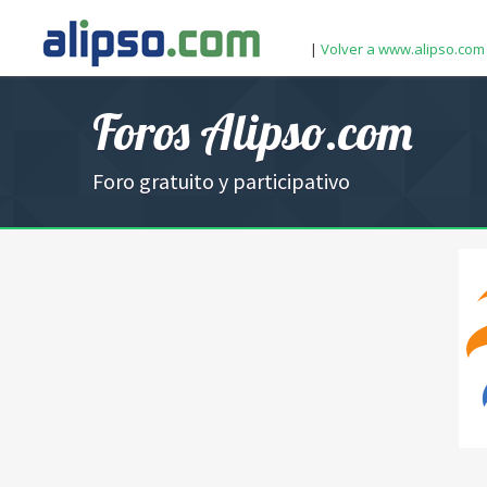
|
Volver a www.alipso.com
Foros Alipso.com
Foro gratuito y participativo