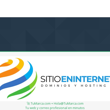
🚀 TuMarca.com + Hola@TuMarca.com
Tu web y correo profesional en minutos