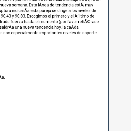
na nueva semana. Esta lÃ­nea de tendencia estÃ¡ muy
uptura indicarÃ­a esta pareja se dirige a los niveles de
, 90,43 y 90,83. Escogimos el primero y el Ãºltimo de
ostrado fuerza hasta el momento (por favor refiÃ©rase
o saldrÃ­a una nueva tendencia hoy, la caÃ­da
llos son especialmente importantes niveles de soporte.
­a.