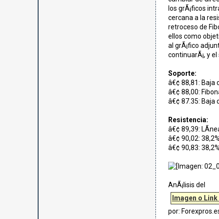
los grÃ¡ficos in
cercana a la resi
retroceso de Fib
ellos como objet
al grÃ¡fico adjun
continuarÃ¡, y e
Soporte:
â€¢ 88,81: Baja 
â€¢ 88,00: Fibon
â€¢ 87.35: Baja 
Resistencia:
â€¢ 89,39: LÃ­ne
â€¢ 90,02: 38,2%
â€¢ 90,83: 38,2%
AnÃ¡lisis del
Imagen o Link
por: Forexpros.e