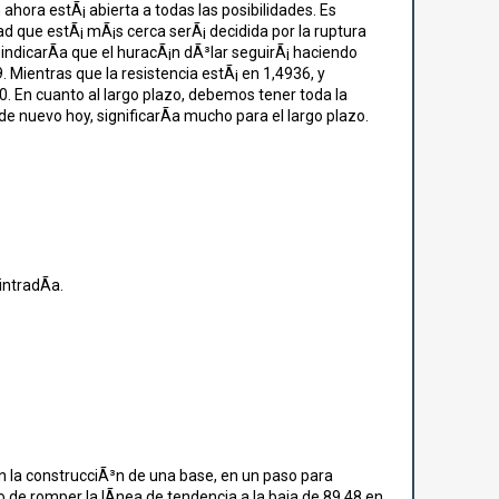
ahora estÃ¡ abierta a todas las posibilidades. Es
dad que estÃ¡ mÃ¡s cerca serÃ¡ decidida por la ruptura
a indicarÃ­a que el huracÃ¡n dÃ³lar seguirÃ¡ haciendo
9. Mientras que la resistencia estÃ¡ en 1,4936, y
00. En cuanto al largo plazo, debemos tener toda la
e nuevo hoy, significarÃ­a mucho para el largo plazo.
intradÃ­a.
 la construcciÃ³n de una base, en un paso para
 de romper la lÃ­nea de tendencia a la baja de 89,48 en