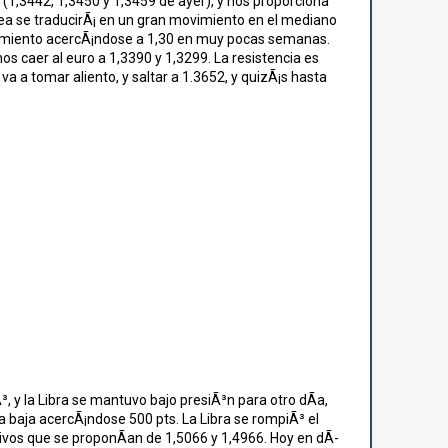
 (1,3442, 1,3450 y 1,3459 de ayer), y nos proporciona
nea se traducirÃ¡ en un gran movimiento en el mediano
movimiento acercÃ¡ndose a 1,30 en muy pocas semanas.
os caer al euro a 1,3390 y 1,3299. La resistencia es
va a tomar aliento, y saltar a 1.3652, y quizÃ¡s hasta
³, y la Libra se mantuvo bajo presiÃ³n para otro dÃ­a,
la baja acercÃ¡ndose 500 pts. La Libra se rompiÃ³ el
ivos que se proponÃ­an de 1,5066 y 1,4966. Hoy en dÃ­