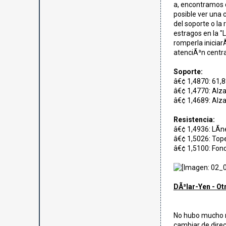
a, encontramos q
posible ver una c
del soporte o la 
estragos en la "L
romperla iniciar
atenciÃ³n centra
Soporte:
â€¢ 1,4870: 61,8
â€¢ 1,4770: Alza 
â€¢ 1,4689: Alza 
Resistencia:
â€¢ 1,4936: LÃ­n
â€¢ 1,5026: Top
â€¢ 1,5100: Fond
DÃ³lar-Yen - Ot
No hubo mucho m
cambiar de direc