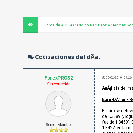
:: Foros de ALIPSO.COM ::
Recursos
Ciencias So
Cotizaciones del dÃ­a.
ForexPROS2
03-02-2010, 09:2
Sin conexión
AnÃ¡lisis del m
Euro-DÃ³lar - R
El euro se detuv
de 1,3589, y log
fue de 1.3459). 
Senior Member
1,3422, en la me