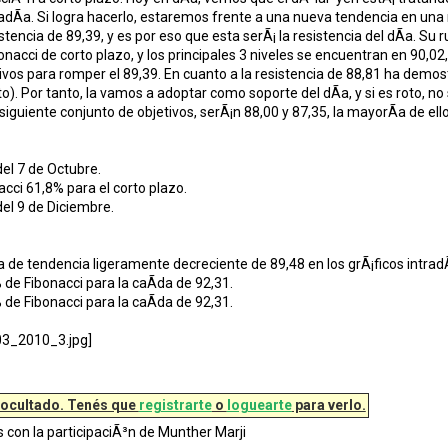
tradÃ­a. Si logra hacerlo, estaremos frente a una nueva tendencia en u
stencia de 89,39, y es por eso que esta serÃ¡ la resistencia del dÃ­a. Su r
onacci de corto plazo, y los principales 3 niveles se encuentran en 90,02
ivos para romper el 89,39. En cuanto a la resistencia de 88,81 ha dem
to). Por tanto, la vamos a adoptar como soporte del dÃ­a, y si es roto, n
l siguiente conjunto de objetivos, serÃ¡n 88,00 y 87,35, la mayorÃ­a de e
del 7 de Octubre.
acci 61,8% para el corto plazo.
del 9 de Diciembre.
a de tendencia ligeramente decreciente de 89,48 en los grÃ¡ficos intradÃ
 de Fibonacci para la caÃ­da de 92,31.
 de Fibonacci para la caÃ­da de 92,31.
 ocultado. Tenés que
registrarte
o
loguearte
para verlo.
s con la participaciÃ³n de Munther Marji