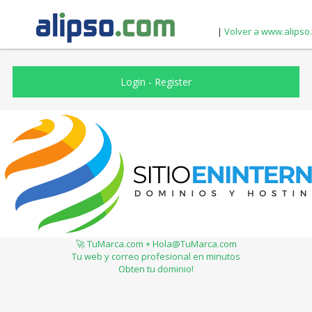
|
Volver a www.alipso
Login
-
Register
🚀 TuMarca.com + Hola@TuMarca.com
Tu web y correo profesional en minutos
Obten tu dominio!