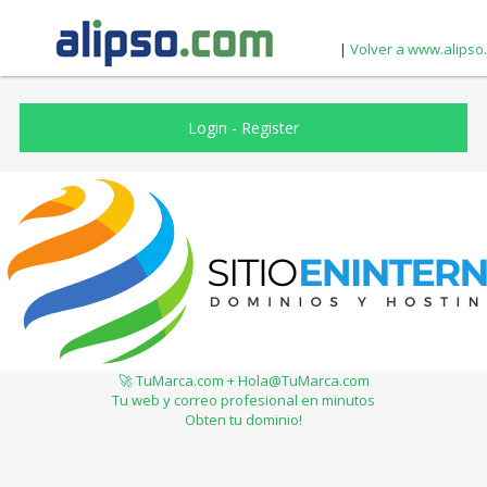
|
Volver a www.alipso
Login
-
Register
🚀 TuMarca.com + Hola@TuMarca.com
Tu web y correo profesional en minutos
Obten tu dominio!