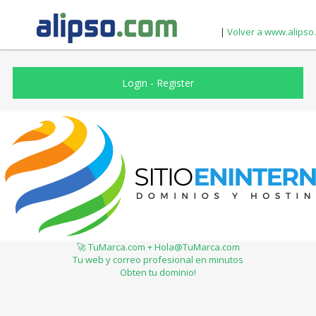
|
Volver a www.alipso
Login
-
Register
🚀 TuMarca.com + Hola@TuMarca.com
Tu web y correo profesional en minutos
Obten tu dominio!