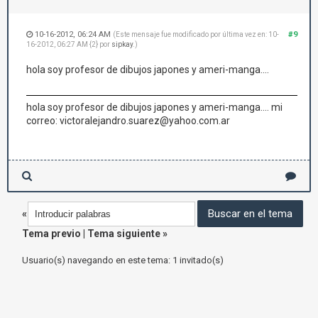
10-16-2012, 06:24 AM
#9
(Este mensaje fue modificado por última vez en: 10-
16-2012, 06:27 AM {2} por
sipkay
.)
hola soy profesor de dibujos japones y ameri-manga....
hola soy profesor de dibujos japones y ameri-manga.... mi
correo: victoralejandro.suarez@yahoo.com.ar
«
Tema previo
|
Tema siguiente
»
Usuario(s) navegando en este tema: 1 invitado(s)