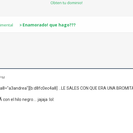
Obten tu dominio!
Enamorado! que hago???
timental
 PM
a8="a3andrea"][b:d8fc0ec4a8] ...LE SALES CON QUE ERA UNA BROMITA.
con el hilo negro.... jajaja :lol: