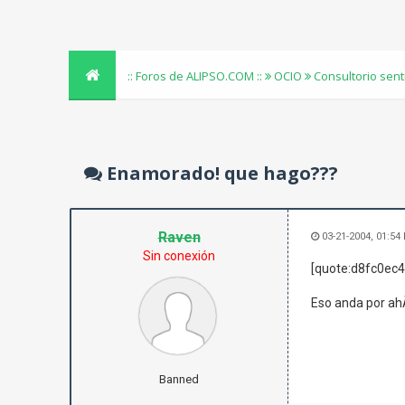
:: Foros de ALIPSO.COM ::
OCIO
Consultorio sen
Enamorado! que hago???
Raven
03-21-2004, 01:54
Sin conexión
[quote:d8fc0ec4
Eso anda por ahÃ­ 
Banned