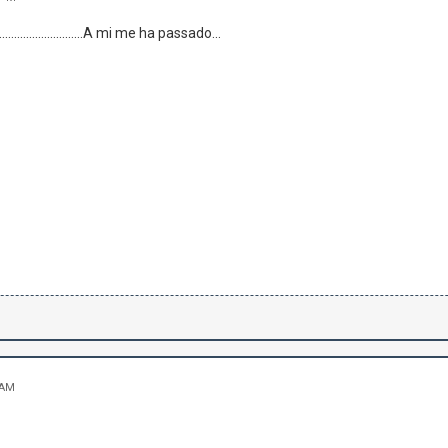
........................A mi me ha passado...
 AM