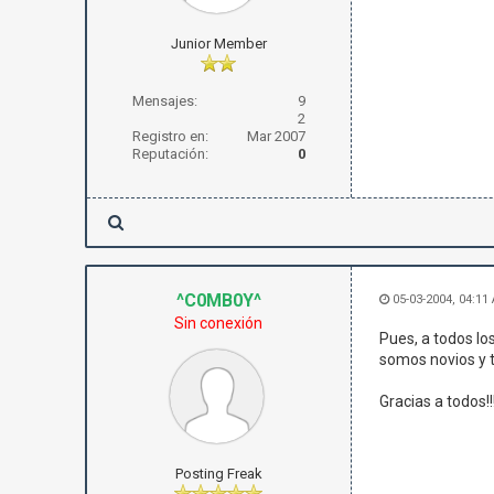
Junior Member
Mensajes:
9
2
Registro en:
Mar 2007
Reputación:
0
^C0MB0Y^
05-03-2004, 04:11
Sin conexión
Pues, a todos lo
somos novios y t
Gracias a todos!!
Posting Freak