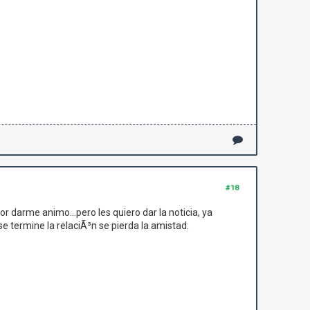
#18
r darme animo...pero les quiero dar la noticia, ya
 termine la relaciÃ³n se pierda la amistad.