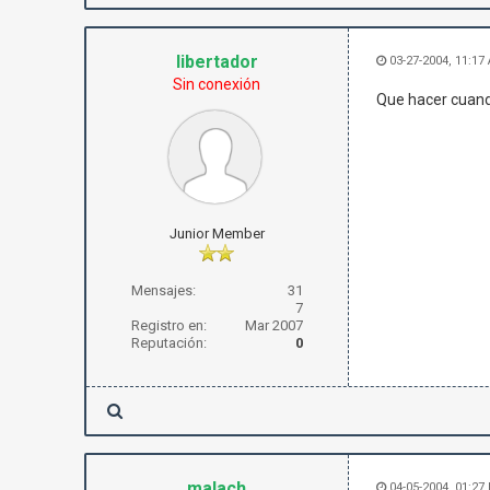
libertador
03-27-2004, 11:17
Sin conexión
Que hacer cuando
Junior Member
Mensajes:
31
7
Registro en:
Mar 2007
Reputación:
0
malach
04-05-2004, 01:27