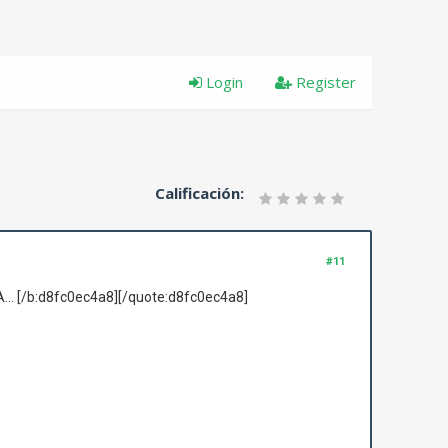
Login
Register
Calificación:
#11
.. [/b:d8fc0ec4a8][/quote:d8fc0ec4a8]