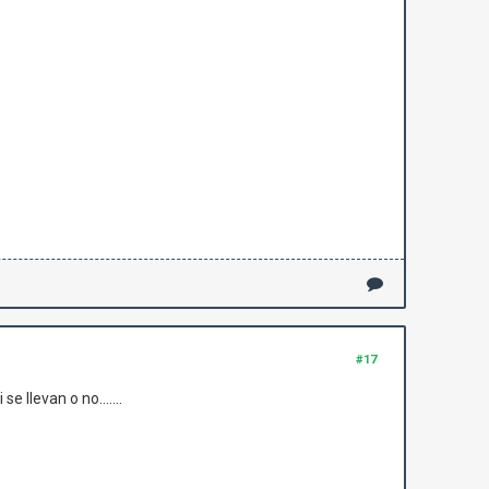
#17
 llevan o no.......