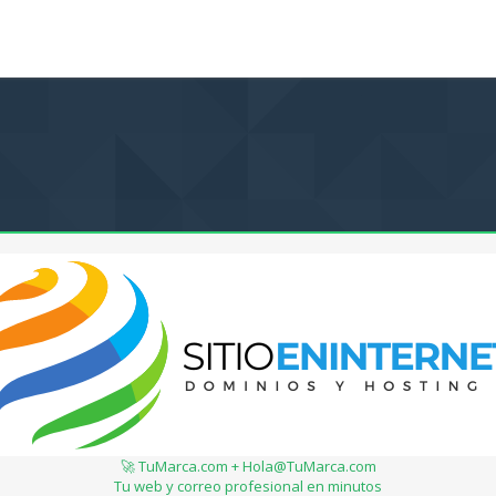
🚀 TuMarca.com + Hola@TuMarca.com
Tu web y correo profesional en minutos