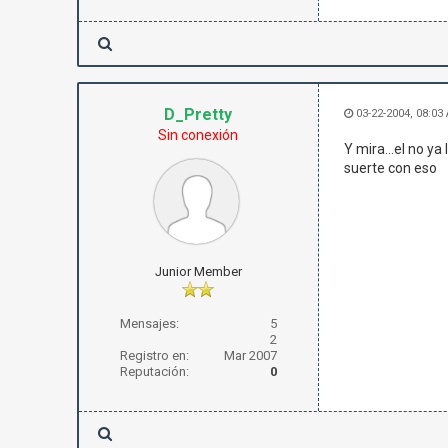
D_Pretty
03-22-2004, 08:03
Sin conexión
Y mira...el no ya
suerte con eso
Junior Member
Mensajes:
5
2
Registro en:
Mar 2007
Reputación:
0