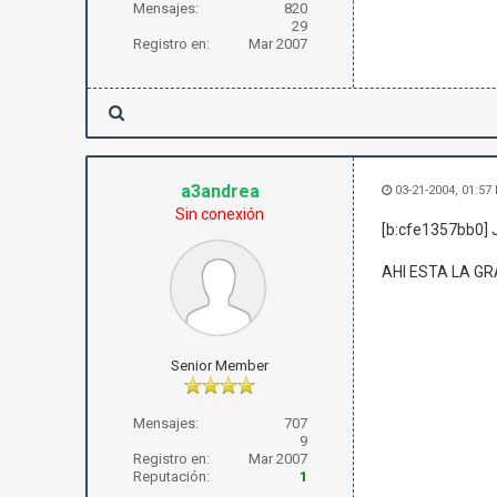
Mensajes:
820
29
Registro en:
Mar 2007
a3andrea
03-21-2004, 01:57
Sin conexión
[b:cfe1357bb0] 
AHI ESTA LA GR
Senior Member
Mensajes:
707
9
Registro en:
Mar 2007
Reputación:
1