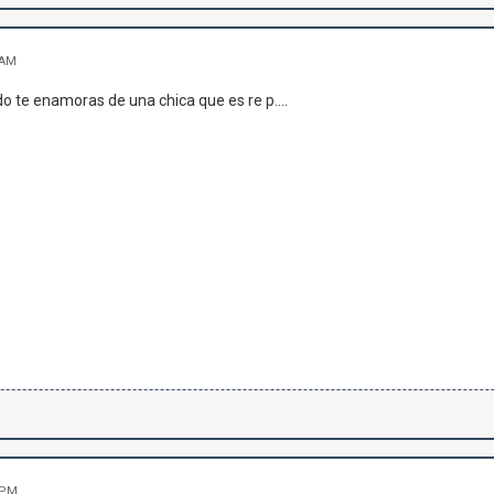
 AM
 te enamoras de una chica que es re p....
 PM