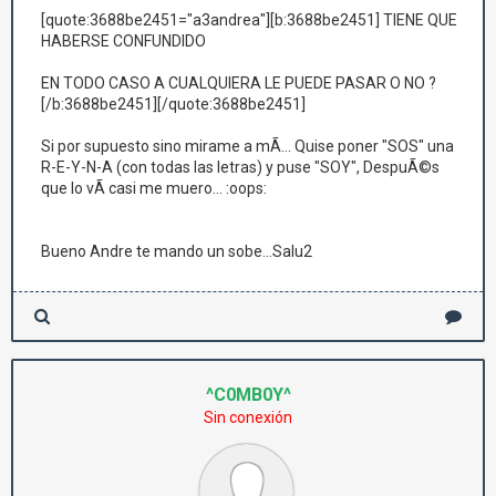
[quote:3688be2451="a3andrea"][b:3688be2451] TIENE QUE
HABERSE CONFUNDIDO
EN TODO CASO A CUALQUIERA LE PUEDE PASAR O NO ?
[/b:3688be2451][/quote:3688be2451]
Si por supuesto sino mirame a mÃ­... Quise poner "SOS" una
R-E-Y-N-A (con todas las letras) y puse "SOY", DespuÃ©s
que lo vÃ­ casi me muero... :oops:
Bueno Andre te mando un sobe...Salu2
^C0MB0Y^
Sin conexión