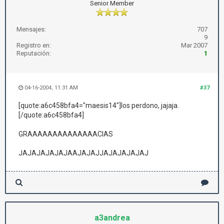
Senior Member
Mensajes:
707
9
Registro en:
Mar 2007
Reputación:
1
04-16-2004, 11:31 AM
#37
[quote:a6c458bfa4="maesis14"]los perdono, jajaja.
[/quote:a6c458bfa4]
GRAAAAAAAAAAAAAACIAS
JAJAJAJAJAJAAJAJAJJAJAJAJAJAJ
a3andrea