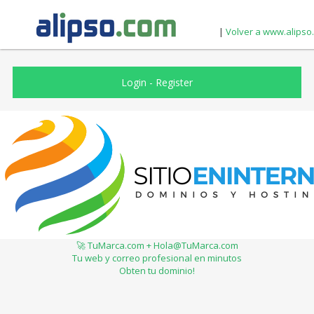
|
Volver a www.alipso
Login
-
Register
🚀 TuMarca.com + Hola@TuMarca.com
Tu web y correo profesional en minutos
Obten tu dominio!