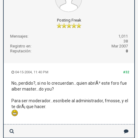
Posting Freak
Mensajes:
1,011
38
Registro en:
Mar 2007
Reputación:
0
04-15-2004, 11:40 PM
#32
No, perdido?, si no lo crecuerdan...quien abriÃ³ este foro fue
alber master...do you?
Para ser moderador...escribele al administrador, fmosse, y el
te dirÃ¡ que hacer.