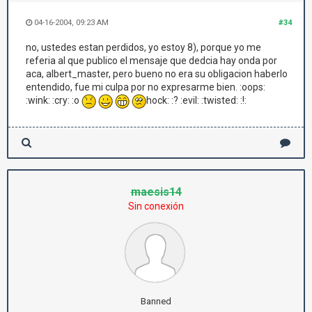
04-16-2004, 09:23 AM
#34
no, ustedes estan perdidos, yo estoy 8), porque yo me
referia al que publico el mensaje que dedcia hay onda por
aca, albert_master, pero bueno no era su obligacion haberlo
entendido, fue mi culpa por no expresarme bien. :oops:
:wink: :cry: :o
hock: :? :evil: :twisted: :!:
maesis14
Sin conexión
Banned