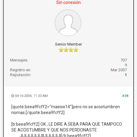
Sin conexión
Senior Member
Mensajes:
707
9
Registro en:
Mar 2007
Reputación:
1
04-16-2004, 11:33 AM
#38
[quote:beea9fcff2="maesis14"]pero no se acostumbren
nomas.[/quote:beea9fcff2]
[b:beea9fcff2] OK , LE DIRE A SEBA PARA QUE TAMPOCO
SE ACOSTUMBRE Y QUE NOS PERDONASTE
.........JIJIJIJIJIJIJIIJIJIJIJIJI[/b:beea9fcff2]