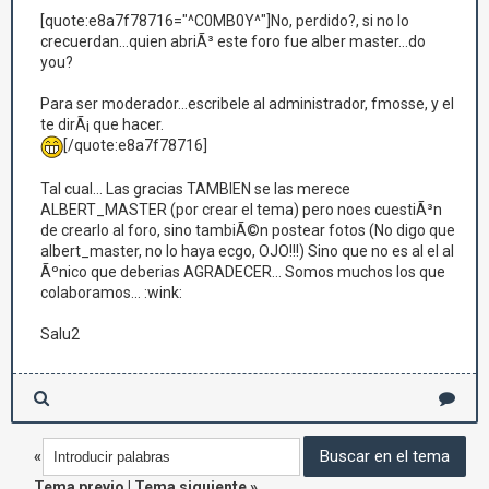
[quote:e8a7f78716="^C0MB0Y^"]No, perdido?, si no lo
crecuerdan...quien abriÃ³ este foro fue alber master...do
you?
Para ser moderador...escribele al administrador, fmosse, y el
te dirÃ¡ que hacer.
[/quote:e8a7f78716]
Tal cual... Las gracias TAMBIEN se las merece
ALBERT_MASTER (por crear el tema) pero noes cuestiÃ³n
de crearlo al foro, sino tambiÃ©n postear fotos (No digo que
albert_master, no lo haya ecgo, OJO!!!) Sino que no es al el al
Ãºnico que deberias AGRADECER... Somos muchos los que
colaboramos... :wink:
Salu2
«
Tema previo
|
Tema siguiente
»