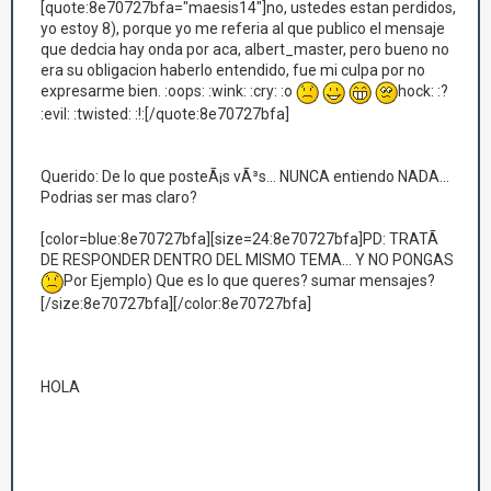
[quote:8e70727bfa="maesis14"]no, ustedes estan perdidos,
yo estoy 8), porque yo me referia al que publico el mensaje
que dedcia hay onda por aca, albert_master, pero bueno no
era su obligacion haberlo entendido, fue mi culpa por no
expresarme bien. :oops: :wink: :cry: :o
hock: :?
:evil: :twisted: :!:[/quote:8e70727bfa]
Querido: De lo que posteÃ¡s vÃ³s... NUNCA entiendo NADA...
Podrias ser mas claro?
[color=blue:8e70727bfa][size=24:8e70727bfa]PD: TRATÃ
DE RESPONDER DENTRO DEL MISMO TEMA... Y NO PONGAS
Por Ejemplo) Que es lo que queres? sumar mensajes?
[/size:8e70727bfa][/color:8e70727bfa]
HOLA