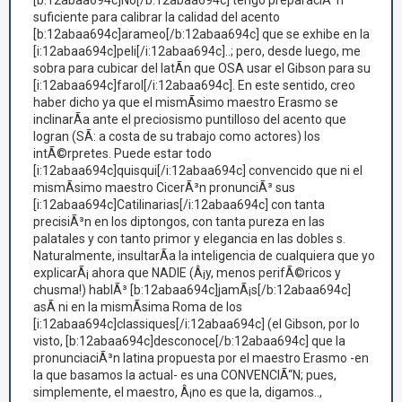
[b:12abaa694c]No[/b:12abaa694c] tengo preparaciÃ³n
suficiente para calibrar la calidad del acento
[b:12abaa694c]arameo[/b:12abaa694c] que se exhibe en la
[i:12abaa694c]peli[/i:12abaa694c]..; pero, desde luego, me
sobra para cubicar del latÃ­n que OSA usar el Gibson para su
[i:12abaa694c]farol[/i:12abaa694c]. En este sentido, creo
haber dicho ya que el mismÃ­simo maestro Erasmo se
inclinarÃ­a ante el preciosismo puntilloso del acento que
logran (SÃ: a costa de su trabajo como actores) los
intÃ©rpretes. Puede estar todo
[i:12abaa694c]quisqui[/i:12abaa694c] convencido que ni el
mismÃ­simo maestro CicerÃ³n pronunciÃ³ sus
[i:12abaa694c]Catilinarias[/i:12abaa694c] con tanta
precisiÃ³n en los diptongos, con tanta pureza en las
palatales y con tanto primor y elegancia en las dobles s.
Naturalmente, insultarÃ­a la inteligencia de cualquiera que yo
explicarÃ¡ ahora que NADIE (Â¡y, menos perifÃ©ricos y
chusma!) hablÃ³ [b:12abaa694c]jamÃ¡s[/b:12abaa694c]
asÃ­ ni en la mismÃ­sima Roma de los
[i:12abaa694c]classiques[/i:12abaa694c] (el Gibson, por lo
visto, [b:12abaa694c]desconoce[/b:12abaa694c] que la
pronunciaciÃ³n latina propuesta por el maestro Erasmo -en
la que basamos la actual- es una CONVENCIÃ“N; pues,
simplemente, el maestro, Â¡no es que la, digamos..,