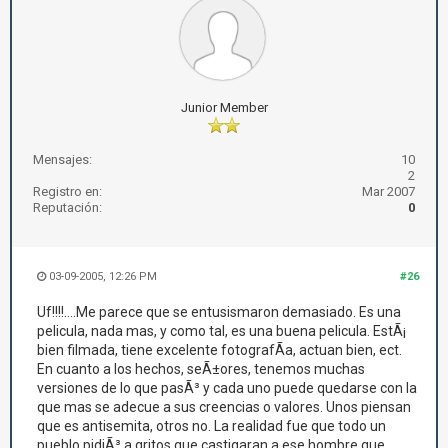
Junior Member
Mensajes:
10
2
Registro en:
Mar 2007
Reputación:
0
03-09-2005, 12:26 PM
#26
Uf!!!!....Me parece que se entusismaron demasiado. Es una
pelicula, nada mas, y como tal, es una buena pelicula. EstÃ¡
bien filmada, tiene excelente fotografÃ­a, actuan bien, ect.
En cuanto a los hechos, seÃ±ores, tenemos muchas
versiones de lo que pasÃ³ y cada uno puede quedarse con la
que mas se adecue a sus creencias o valores. Unos piensan
que es antisemita, otros no. La realidad fue que todo un
pueblo pidiÃ³ a gritos que castigaran a ese hombre que