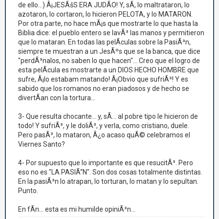
de ello...) Â¡JESÃšS ERA JUDÃO! Y, sÃ­, lo maltrataron, lo
azotaron, lo cortaron, lo hicieron PELOTA, y lo MATARON.
Por otra parte, no hace mÃ¡s que mostrarte lo que hasta la
Biblia dice: el pueblo entero se lavÃ³ las manos y permitieron
que lo mataran. En todas las pelÃ­culas sobre la PasiÃ³n,
siempre te muestran a un JesÃºs que se la banca, que dice
"perdÃ³nalos, no saben lo que hacen"... Creo que el logro de
esta pelÃ­cula es mostrarte a un DIOS HECHO HOMBRE que
sufre, Â¡lo estabam matando! Â¡Obvio que sufriÃ³! Y es
sabido que los romanos no eran piadosos y de hecho se
divertÃ­an con la tortura...
3- Que resulta chocante... y, sÃ­... al pobre tipo le hicieron de
todo! Y sufriÃ³, y le doliÃ³, y verla, como cristiano, duele.
Pero pasÃ³, lo mataron, Â¿o acaso quÃ© celebramos el
Viernes Santo?
4- Por supuesto que lo importante es que resucitÃ³. Pero
eso no es "LA PASIÃ“N". Son dos cosas totalmente distintas.
En la pasiÃ³n lo atrapan, lo torturan, lo matan y lo sepultan.
Punto.
En fÃ­n... esta es mi humilde opiniÃ³n...