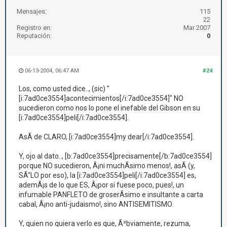
Mensajes:
115
22
Registro en:
Mar 2007
Reputación:
0
06-13-2004, 06:47 AM
#24
Los, como usted dice.., (sic) "
[i:7ad0ce3554]acontecimientos[/i:7ad0ce3554]" NO
sucedieron como nos lo pone el inefable del Gibson en su
[i:7ad0ce3554]peli[/i:7ad0ce3554].
AsÃ­ de CLARO, [i:7ad0ce3554]my dear[/i:7ad0ce3554].
Y, ojo al dato.., [b:7ad0ce3554]precisamente[/b:7ad0ce3554]
porque NO sucedieron, Â¡ni muchÃ­simo menos!, asÃ­ (y,
SÃ“LO por eso), la [i:7ad0ce3554]peli[/i:7ad0ce3554] es,
ademÃ¡s de lo que ES, Â¡por si fuese poco, pues!, un
infumable PANFLETO de groserÃ­simo e insultante a carta
cabal, Â¡no anti-judaismo!, sino ANTISEMITISMO.
Y, quien no quiera verlo es que, Ã³bviamente, rezuma,