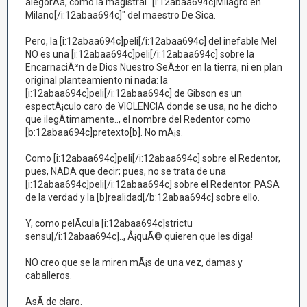
alegorÃ­a, como la magistral "[i:12abaa694c]Milagro en
Milano[/i:12abaa694c]" del maestro De Sica.
Pero, la [i:12abaa694c]peli[/i:12abaa694c] del inefable Mel
NO es una [i:12abaa694c]peli[/i:12abaa694c] sobre la
EncarnaciÃ³n de Dios Nuestro SeÃ±or en la tierra, ni en plan
original planteamiento ni nada: la
[i:12abaa694c]peli[/i:12abaa694c] de Gibson es un
espectÃ¡culo caro de VIOLENCIA donde se usa, no he dicho
que ilegÃ­timamente.., el nombre del Redentor como
[b:12abaa694c]pretexto[b]. No mÃ¡s.
Como [i:12abaa694c]peli[/i:12abaa694c] sobre el Redentor,
pues, NADA que decir; pues, no se trata de una
[i:12abaa694c]peli[/i:12abaa694c] sobre el Redentor. PASA
de la verdad y la [b]realidad[/b:12abaa694c] sobre ello.
Y, como pelÃ­cula [i:12abaa694c]strictu
sensu[/i:12abaa694c].., Â¡quÃ© quieren que les diga!
NO creo que se la miren mÃ¡s de una vez, damas y
caballeros.
AsÃ­ de claro.