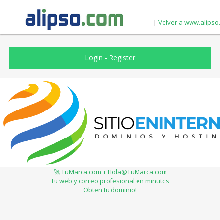
|
Volver a www.alipso
Login
-
Register
🚀 TuMarca.com + Hola@TuMarca.com
Tu web y correo profesional en minutos
Obten tu dominio!