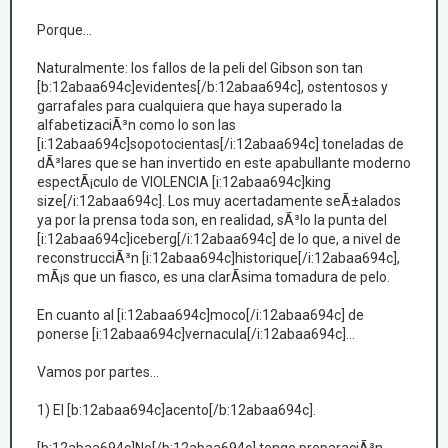
Porque...
Naturalmente: los fallos de la peli del Gibson son tan
[b:12abaa694c]evidentes[/b:12abaa694c], ostentosos y
garrafales para cualquiera que haya superado la
alfabetizaciÃ³n como lo son las
[i:12abaa694c]sopotocientas[/i:12abaa694c] toneladas de
dÃ³lares que se han invertido en este apabullante moderno
espectÃ¡culo de VIOLENCIA [i:12abaa694c]king
size[/i:12abaa694c]. Los muy acertadamente seÃ±alados
ya por la prensa toda son, en realidad, sÃ³lo la punta del
[i:12abaa694c]iceberg[/i:12abaa694c] de lo que, a nivel de
reconstrucciÃ³n [i:12abaa694c]historique[/i:12abaa694c],
mÃ¡s que un fiasco, es una clarÃ­sima tomadura de pelo.
En cuanto al [i:12abaa694c]moco[/i:12abaa694c] de
ponerse [i:12abaa694c]vernacula[/i:12abaa694c]...
Vamos por partes...
1) El [b:12abaa694c]acento[/b:12abaa694c].