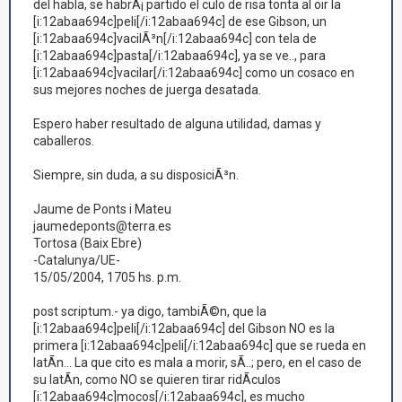
del habla, se habrÃ¡ partido el culo de risa tonta al oir la
[i:12abaa694c]peli[/i:12abaa694c] de ese Gibson, un
[i:12abaa694c]vacilÃ³n[/i:12abaa694c] con tela de
[i:12abaa694c]pasta[/i:12abaa694c], ya se ve.., para
[i:12abaa694c]vacilar[/i:12abaa694c] como un cosaco en
sus mejores noches de juerga desatada.
Espero haber resultado de alguna utilidad, damas y
caballeros.
Siempre, sin duda, a su disposiciÃ³n.
Jaume de Ponts i Mateu
jaumedeponts@terra.es
Tortosa (Baix Ebre)
-Catalunya/UE-
15/05/2004, 1705 hs. p.m.
post scriptum.- ya digo, tambiÃ©n, que la
[i:12abaa694c]peli[/i:12abaa694c] del Gibson NO es la
primera [i:12abaa694c]peli[/i:12abaa694c] que se rueda en
latÃ­n... La que cito es mala a morir, sÃ­..; pero, en el caso de
su latÃ­n, como NO se quieren tirar ridÃ­culos
[i:12abaa694c]mocos[/i:12abaa694c], es mucho