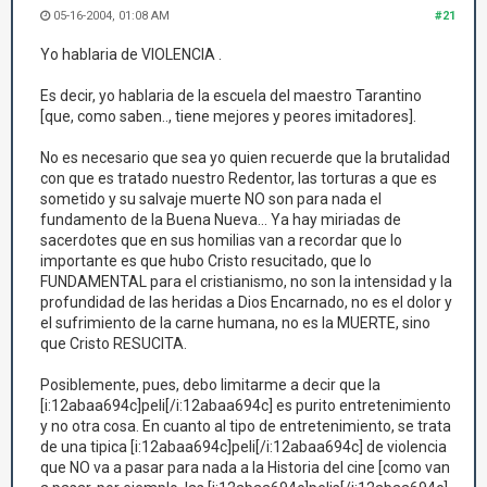
05-16-2004, 01:08 AM
#21
Yo hablaria de VIOLENCIA .
Es decir, yo hablaria de la escuela del maestro Tarantino
[que, como saben.., tiene mejores y peores imitadores].
No es necesario que sea yo quien recuerde que la brutalidad
con que es tratado nuestro Redentor, las torturas a que es
sometido y su salvaje muerte NO son para nada el
fundamento de la Buena Nueva... Ya hay miriadas de
sacerdotes que en sus homilias van a recordar que lo
importante es que hubo Cristo resucitado, que lo
FUNDAMENTAL para el cristianismo, no son la intensidad y la
profundidad de las heridas a Dios Encarnado, no es el dolor y
el sufrimiento de la carne humana, no es la MUERTE, sino
que Cristo RESUCITA.
Posiblemente, pues, debo limitarme a decir que la
[i:12abaa694c]peli[/i:12abaa694c] es purito entretenimiento
y no otra cosa. En cuanto al tipo de entretenimiento, se trata
de una tipica [i:12abaa694c]peli[/i:12abaa694c] de violencia
que NO va a pasar para nada a la Historia del cine [como van