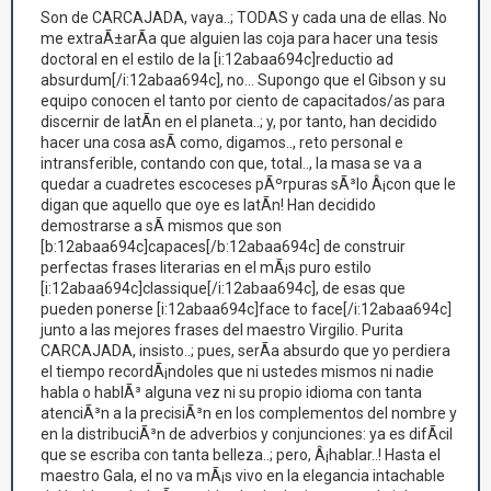
Son de CARCAJADA, vaya..; TODAS y cada una de ellas. No
me extraÃ±arÃ­a que alguien las coja para hacer una tesis
doctoral en el estilo de la [i:12abaa694c]reductio ad
absurdum[/i:12abaa694c], no... Supongo que el Gibson y su
equipo conocen el tanto por ciento de capacitados/as para
discernir de latÃ­n en el planeta..; y, por tanto, han decidido
hacer una cosa asÃ­ como, digamos.., reto personal e
intransferible, contando con que, total.., la masa se va a
quedar a cuadretes escoceses pÃºrpuras sÃ³lo Â¡con que le
digan que aquello que oye es latÃ­n! Han decidido
demostrarse a sÃ­ mismos que son
[b:12abaa694c]capaces[/b:12abaa694c] de construir
perfectas frases literarias en el mÃ¡s puro estilo
[i:12abaa694c]classique[/i:12abaa694c], de esas que
pueden ponerse [i:12abaa694c]face to face[/i:12abaa694c]
junto a las mejores frases del maestro Virgilio. Purita
CARCAJADA, insisto..; pues, serÃ­a absurdo que yo perdiera
el tiempo recordÃ¡ndoles que ni ustedes mismos ni nadie
habla o hablÃ³ alguna vez ni su propio idioma con tanta
atenciÃ³n a la precisiÃ³n en los complementos del nombre y
en la distribuciÃ³n de adverbios y conjunciones: ya es difÃ­cil
que se escriba con tanta belleza..; pero, Â¡hablar..! Hasta el
maestro Gala, el no va mÃ¡s vivo en la elegancia intachable