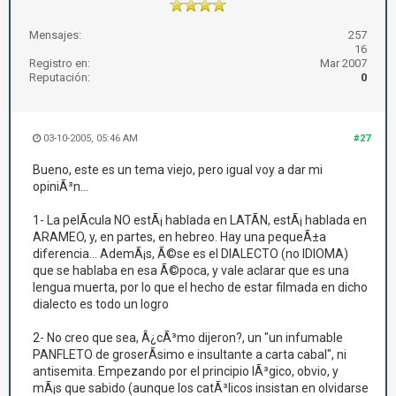
Mensajes:
257
16
Registro en:
Mar 2007
Reputación:
0
03-10-2005, 05:46 AM
#27
Bueno, este es un tema viejo, pero igual voy a dar mi
opiniÃ³n...
1- La pelÃ­cula NO estÃ¡ hablada en LATÃN, estÃ¡ hablada en
ARAMEO, y, en partes, en hebreo. Hay una pequeÃ±a
diferencia... AdemÃ¡s, Ã©se es el DIALECTO (no IDIOMA)
que se hablaba en esa Ã©poca, y vale aclarar que es una
lengua muerta, por lo que el hecho de estar filmada en dicho
dialecto es todo un logro
2- No creo que sea, Â¿cÃ³mo dijeron?, un "un infumable
PANFLETO de groserÃ­simo e insultante a carta cabal", ni
antisemita. Empezando por el principio lÃ³gico, obvio, y
mÃ¡s que sabido (aunque los catÃ³licos insistan en olvidarse