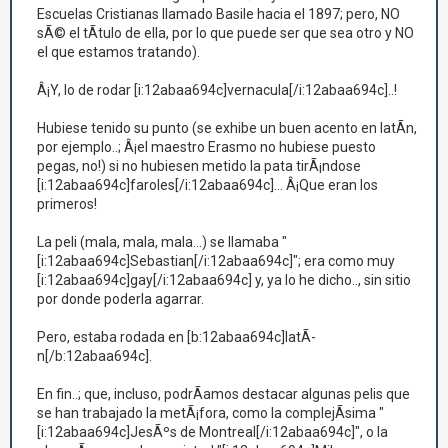
Escuelas Cristianas llamado Basile hacia el 1897; pero, NO
sÃ© el tÃ­tulo de ella, por lo que puede ser que sea otro y NO
el que estamos tratando).
Â¡Y, lo de rodar [i:12abaa694c]vernacula[/i:12abaa694c]..!
Hubiese tenido su punto (se exhibe un buen acento en latÃ­n,
por ejemplo..; Â¡el maestro Erasmo no hubiese puesto
pegas, no!) si no hubiesen metido la pata tirÃ¡ndose
[i:12abaa694c]faroles[/i:12abaa694c]... Â¡Que eran los
primeros!
La peli (mala, mala, mala...) se llamaba "
[i:12abaa694c]Sebastian[/i:12abaa694c]"; era como muy
[i:12abaa694c]gay[/i:12abaa694c] y, ya lo he dicho.., sin sitio
por donde poderla agarrar.
Pero, estaba rodada en [b:12abaa694c]latÃ­
n[/b:12abaa694c].
En fin..; que, incluso, podrÃ­amos destacar algunas pelis que
se han trabajado la metÃ¡fora, como la complejÃ­sima "
[i:12abaa694c]JesÃºs de Montreal[/i:12abaa694c]", o la