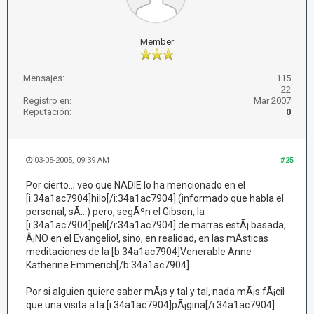
Member
Mensajes:
115
22
Registro en:
Mar 2007
Reputación:
0
03-05-2005, 09:39 AM
#25
Por cierto..; veo que NADIE lo ha mencionado en el
[i:34a1ac7904]hilo[/i:34a1ac7904] (informado que habla el
personal, sÃ­...) pero, segÃºn el Gibson, la
[i:34a1ac7904]peli[/i:34a1ac7904] de marras estÃ¡ basada,
Â¡NO en el Evangelio!, sino, en realidad, en las mÃ­sticas
meditaciones de la [b:34a1ac7904]Venerable Anne
Katherine Emmerich[/b:34a1ac7904].
Por si alguien quiere saber mÃ¡s y tal y tal, nada mÃ¡s fÃ¡cil
que una visita a la [i:34a1ac7904]pÃ¡gina[/i:34a1ac7904]: