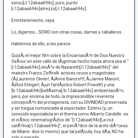
sensu[/i:12abaa694c], puro, purito
[i:12abaa694c]atrezzo[/i:12abaa694c].
Entretenimiento, vaya.
Lo, digamos.., SERIO son otras cosas, damas y caballeros...
Hablemos de ello, si les parece...
QuizÃ¡ el mejor film sobre la EncarnaciÃ³n de Dios Nuestro
SeÃ±or en este valle de lÃ¡grimas hecho hasta ahora sea el "
[i:12abaa694c]JesÃºs de Nazareth[/i:12abaa694c]" del
maestro Franco Zeffirelli: actores recios y magistrales
(Â¡Laurence Olivier!, Â¡Anne Bancroft!, Â¡James Mason!,
Â¡Rod Steiger!, Â¡un fantÃ¡stico Robert Powell!) y una
[b:12abaa694c]bellÃ­sima[/b:12abaa694c] ambientaciÃ³n;
pero, por encima de todo, la imprescindible reverente
concepciÃ³n del protagonista, con su DIVINIDAD preservada
y sin tregua comunicada al espectador. Estimo (y, un
conocido especialista en el thema como Alberto Cardelle -es
el crÃ­tico cinematogrÃ¡fico de "[i:12abaa694c]La voz
catÃ³lica[/i:12abaa694c]", el periÃ³dico de la archi-diÃ³cesis
de Miami- dice lo mismo) que tal pelÃ­cula, hoy dÃ­a, NO ha
sido superada.