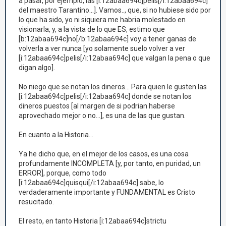
a pasar, por ejemplo, las [i:12abaa694c]pelis[/i:12abaa694c]
del maestro Tarantino...]. Vamos.., que, si no hubiese sido por
lo que ha sido, yo ni siquiera me habria molestado en
visionarla, y, a la vista de lo que ES, estimo que
[b:12abaa694c]no[/b:12abaa694c] voy a tener ganas de
volverla a ver nunca [yo solamente suelo volver a ver
[i:12abaa694c]pelis[/i:12abaa694c] que valgan la pena o que
digan algo].
No niego que se notan los dineros... Para quien le gusten las
[i:12abaa694c]pelis[/i:12abaa694c] donde se notan los
dineros puestos [al margen de si podrian haberse
aprovechado mejor o no...], es una de las que gustan.
En cuanto a la Historia...
Ya he dicho que, en el mejor de los casos, es una cosa
profundamente INCOMPLETA [y, por tanto, en puridad, un
ERROR], porque, como todo
[i:12abaa694c]quisqui[/i:12abaa694c] sabe, lo
verdaderamente importante y FUNDAMENTAL es Cristo
resucitado.
El resto, en tanto Historia [i:12abaa694c]strictu