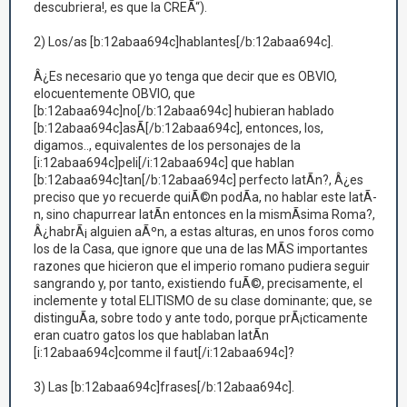
descubriera!, es que la CREÃ“).
2) Los/as [b:12abaa694c]hablantes[/b:12abaa694c].
Â¿Es necesario que yo tenga que decir que es OBVIO,
elocuentemente OBVIO, que
[b:12abaa694c]no[/b:12abaa694c] hubieran hablado
[b:12abaa694c]asÃ­[/b:12abaa694c], entonces, los,
digamos.., equivalentes de los personajes de la
[i:12abaa694c]peli[/i:12abaa694c] que hablan
[b:12abaa694c]tan[/b:12abaa694c] perfecto latÃ­n?, Â¿es
preciso que yo recuerde quiÃ©n podÃ­a, no hablar este latÃ­
n, sino chapurrear latÃ­n entonces en la mismÃ­sima Roma?,
Â¿habrÃ¡ alguien aÃºn, a estas alturas, en unos foros como
los de la Casa, que ignore que una de las MÃS importantes
razones que hicieron que el imperio romano pudiera seguir
sangrando y, por tanto, existiendo fuÃ©, precisamente, el
inclemente y total ELITISMO de su clase dominante; que, se
distinguÃ­a, sobre todo y ante todo, porque prÃ¡cticamente
eran cuatro gatos los que hablaban latÃ­n
[i:12abaa694c]comme il faut[/i:12abaa694c]?
3) Las [b:12abaa694c]frases[/b:12abaa694c].