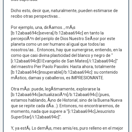
Dicho esto, decir que, naturalmente, pueden estimarse de
recibo otras perspectivas...
Por ejemplo, una, dirÃ­amos.., mÃ¡s
[b:12abaa694c]severa[/b:12abaa694c] en tanto la
percepciÃ³n del periplo de Dios Nuestro SeÃ±or por este
planeta como un ser humano al igual que todos/as
nosotros/as... Entonces, hay que sumergirse, entiendo, en la
como que casi divina plasticidad del blanco y negro de "
[i:12abaa694c]El Evangelio de San Mateo[/i:12abaa694c]"
del maestro Pier Paolo Pasolini. Hasta ahora, totalmente
[b:12abaa694c]insuperable[/b:12abaa694c]: su contenido
mÃ­stico, damas y caballeros, es IMPRESIONANTE.
Otra mÃ¡s: puede, legÃ­timamente, explorarse la
[b:12abaa694c]actualizaciÃ³n[/b:12abaa694c] (pues,
estamos hablando, Â¡no de Historia!, sino de la Buena Nueva
que se repite cada dÃ­a...). Entonces, no encontraremos, de
momento, nada que supere a "[i:12abaa694c]Jesucristo
SuperStar[/i:12abaa694c]".
Y, ya estÃ¡. Lo demÃ¡s, mes amis/es, puro relleno en el mejor