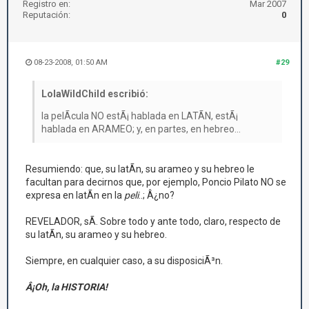
Registro en:
Mar 2007
Reputación:
0
08-23-2008, 01:50 AM
#29
LolaWildChild escribió:
la pelÃ­cula NO estÃ¡ hablada en LATÃN, estÃ¡
hablada en ARAMEO; y, en partes, en hebreo...
Resumiendo: que, su latÃ­n, su arameo y su hebreo le
facultan para decirnos que, por ejemplo, Poncio Pilato NO se
expresa en latÃ­n en la
peli
..; Â¿no?
REVELADOR, sÃ­. Sobre todo y ante todo, claro, respecto de
su latÃ­n, su arameo y su hebreo.
Siempre, en cualquier caso, a su disposiciÃ³n.
Â¡Oh, la HISTORIA!