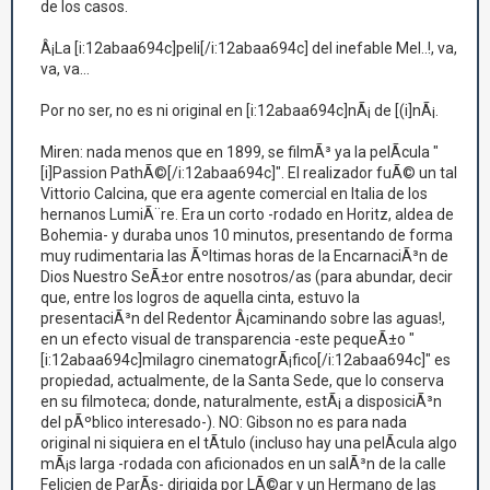
de los casos.
Â¡La [i:12abaa694c]peli[/i:12abaa694c] del inefable Mel..!, va,
va, va...
Por no ser, no es ni original en [i:12abaa694c]nÃ¡ de [(i]nÃ¡.
Miren: nada menos que en 1899, se filmÃ³ ya la pelÃ­cula "
[i]Passion PathÃ©[/i:12abaa694c]". El realizador fuÃ© un tal
Vittorio Calcina, que era agente comercial en Italia de los
hernanos LumiÃ¨re. Era un corto -rodado en Horitz, aldea de
Bohemia- y duraba unos 10 minutos, presentando de forma
muy rudimentaria las Ãºltimas horas de la EncarnaciÃ³n de
Dios Nuestro SeÃ±or entre nosotros/as (para abundar, decir
que, entre los logros de aquella cinta, estuvo la
presentaciÃ³n del Redentor Â¡caminando sobre las aguas!,
en un efecto visual de transparencia -este pequeÃ±o "
[i:12abaa694c]milagro cinematogrÃ¡fico[/i:12abaa694c]" es
propiedad, actualmente, de la Santa Sede, que lo conserva
en su filmoteca; donde, naturalmente, estÃ¡ a disposiciÃ³n
del pÃºblico interesado-). NO: Gibson no es para nada
original ni siquiera en el tÃ­tulo (incluso hay una pelÃ­cula algo
mÃ¡s larga -rodada con aficionados en un salÃ³n de la calle
Felicien de ParÃ­s- dirigida por LÃ©ar y un Hermano de las