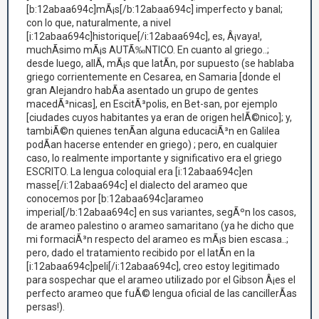
[b:12abaa694c]mÃ¡s[/b:12abaa694c] imperfecto y banal;
con lo que, naturalmente, a nivel
[i:12abaa694c]historique[/i:12abaa694c], es, Â¡vaya!,
muchÃ­simo mÃ¡s AUTÃ‰NTICO. En cuanto al griego..;
desde luego, allÃ­, mÃ¡s que latÃ­n, por supuesto (se hablaba
griego corrientemente en Cesarea, en Samaria [donde el
gran Alejandro habÃ­a asentado un grupo de gentes
macedÃ³nicas], en EscitÃ³polis, en Bet-san, por ejemplo
[ciudades cuyos habitantes ya eran de origen helÃ©nico]; y,
tambiÃ©n quienes tenÃ­an alguna educaciÃ³n en Galilea
podÃ­an hacerse entender en griego) ; pero, en cualquier
caso, lo realmente importante y significativo era el griego
ESCRITO. La lengua coloquial era [i:12abaa694c]en
masse[/i:12abaa694c] el dialecto del arameo que
conocemos por [b:12abaa694c]arameo
imperial[/b:12abaa694c] en sus variantes, segÃºn los casos,
de arameo palestino o arameo samaritano (ya he dicho que
mi formaciÃ³n respecto del arameo es mÃ¡s bien escasa..;
pero, dado el tratamiento recibido por el latÃ­n en la
[i:12abaa694c]peli[/i:12abaa694c], creo estoy legitimado
para sospechar que el arameo utilizado por el Gibson Â¡es el
perfecto arameo que fuÃ© lengua oficial de las cancillerÃ­as
persas!).