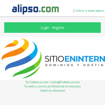
|
Volver a www.alipso
Login
-
Register
🚀 TuMarca.com + Hola@TuMarca.com
Tu web y correo profesional en minutos
Obten tu dominio!