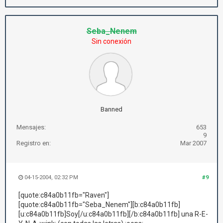
Seba_Nenem
Sin conexión
Banned
Mensajes:
653
9
Registro en:
Mar 2007
04-15-2004, 02:32 PM
#9
[quote:c84a0b11fb="Raven"]
[quote:c84a0b11fb="Seba_Nenem"][b:c84a0b11fb]
[u:c84a0b11fb]Soy[/u:c84a0b11fb][/b:c84a0b11fb] una R-E-