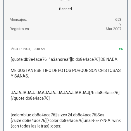
Banned
Mensajes:
653
9
Registro en:
Mar 2007
04-15-2004, 10:48 AM
#6
[quote:db8e4ace76="a3andrea"][b:db8e4ace76] DE NADA
ME GUSTAN ESE TIPO DE FOTOS PORQUE SON CHISTOSAS
Y SANAS.
JAJAJAJAJJJAAJAJAJJAJAAJJAAJAJ[/b:db8e4ace76]
[/quote:db8e4ace76]
[color=blue:db8e4ace76][size=24:db8e4ace76]Sos
[/size:db8e4ace76][/color:db8e4ace76]una R-E-Y-N-A :wink:
(con todas las letras) :oops: