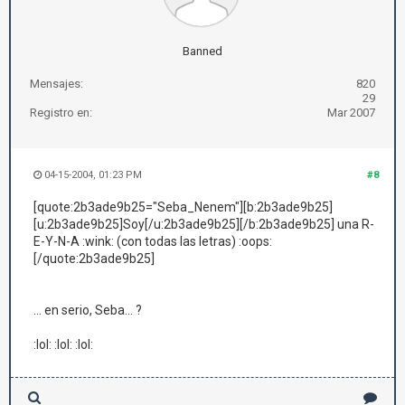
Banned
Mensajes:
820
29
Registro en:
Mar 2007
04-15-2004, 01:23 PM
#8
[quote:2b3ade9b25="Seba_Nenem"][b:2b3ade9b25]
[u:2b3ade9b25]Soy[/u:2b3ade9b25][/b:2b3ade9b25] una R-
E-Y-N-A :wink: (con todas las letras) :oops:
[/quote:2b3ade9b25]
... en serio, Seba... ?
:lol: :lol: :lol: