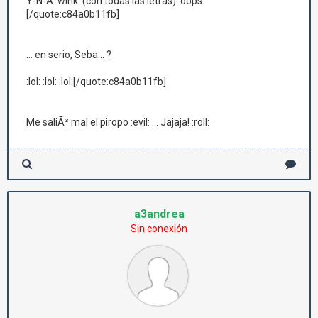
Y-N-A :wink: (con todas las letras) :oops:
[/quote:c84a0b11fb]
... en serio, Seba... ?
:lol: :lol: :lol:[/quote:c84a0b11fb]
Me saliÃ³ mal el piropo :evil: ... Jajaja! :roll:
a3andrea
Sin conexión