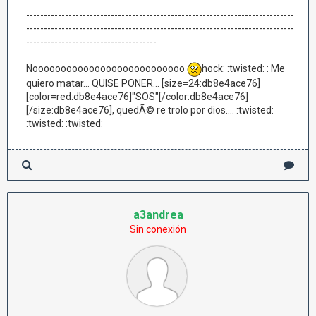
----------------------------------------------------------------------------
----------------------------------------------------------------------------
-------------------------------------
Nooooooooooooooooooooooooooo
hock: :twisted: : Me
quiero matar... QUISE PONER... [size=24:db8e4ace76]
[color=red:db8e4ace76]"SOS"[/color:db8e4ace76]
[/size:db8e4ace76], quedÃ© re trolo por dios.... :twisted:
:twisted: :twisted:
a3andrea
Sin conexión