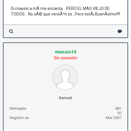
Si maesis a mÃ­ me encanta... PERO EL MAS VIEJO DE
TODOS... No sÃ© que versiÃ³n es...Pero estÃ¡ BuenÃ­simo!!!!
maesis14
Sin conexión
Banned
Mensajes:
681
30
Registro en:
Mar 2007