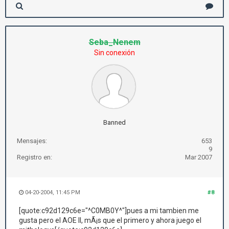
Seba_Nenem
Sin conexión
Banned
Mensajes:
653
9
Registro en:
Mar 2007
04-20-2004, 11:45 PM
#8
[quote:c92d129c6e="^C0MB0Y^"]pues a mi tambien me
gusta pero el AOE II, mÃ¡s que el primero y ahora juego el