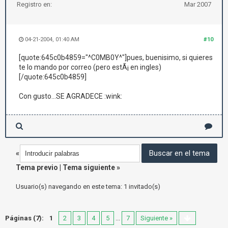
Registro en:
Mar 2007
04-21-2004, 01:40 AM
#10
[quote:645c0b4859="^C0MB0Y^"]pues, buenisimo, si quieres
te lo mando por correo (pero estÃ¡ en ingles)
[/quote:645c0b4859]
Con gusto...SE AGRADECE :wink:
«
Tema previo
|
Tema siguiente
»
Usuario(s) navegando en este tema: 1 invitado(s)
Páginas (7):
1
2
3
4
5
...
7
Siguiente »