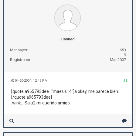
Banned
Mensajes:
653
9
Registro en:
Mar 2007
04-20-2004, 12:43 PM
#6
[quote:a965793dee="maesis14"]a okey, me parece bien.
[/quote:a965793dee]
:wink:...Salu2 mi querido amigo