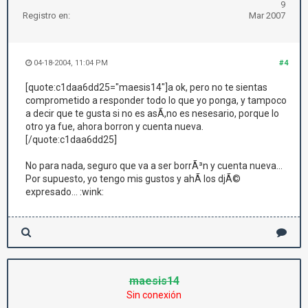
9
Registro en:
Mar 2007
04-18-2004, 11:04 PM
#4
[quote:c1daa6dd25="maesis14"]a ok, pero no te sientas
comprometido a responder todo lo que yo ponga, y tampoco
a decir que te gusta si no es asÃ­,no es nesesario, porque lo
otro ya fue, ahora borron y cuenta nueva.
[/quote:c1daa6dd25]
No para nada, seguro que va a ser borrÃ³n y cuenta nueva...
Por supuesto, yo tengo mis gustos y ahÃ­ los djÃ©
expresado... :wink:
maesis14
Sin conexión