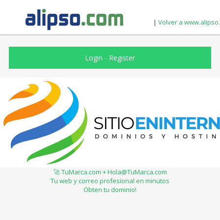
|
Volver a www.alipso
Login
-
Register
🚀 TuMarca.com + Hola@TuMarca.com
Tu web y correo profesional en minutos
Obten tu dominio!