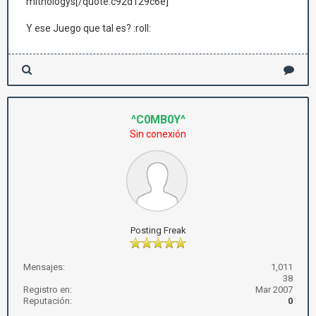
mithologys[/quote:c92d129c6e]
Y ese Juego que tal es? :roll:
^C0MB0Y^
Sin conexión
Posting Freak
Mensajes:
1,011
38
Registro en:
Mar 2007
Reputación:
0