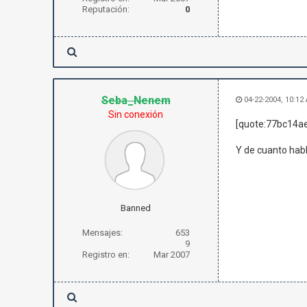
Reputación:
0
Seba_Nenem
04-22-2004, 10:12
Sin conexión
[quote:77bc14ae
Y de cuanto hab
Banned
Mensajes:
653
9
Registro en:
Mar 2007