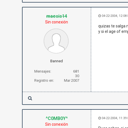
maesis14
04-22-2004, 12:08
Sin conexión
quizas te salga 
y si el age of em
Banned
Mensajes:
681
30
Registro en:
Mar 2007
^C0MB0Y^
04-22-2004, 11:39
Sin conexión