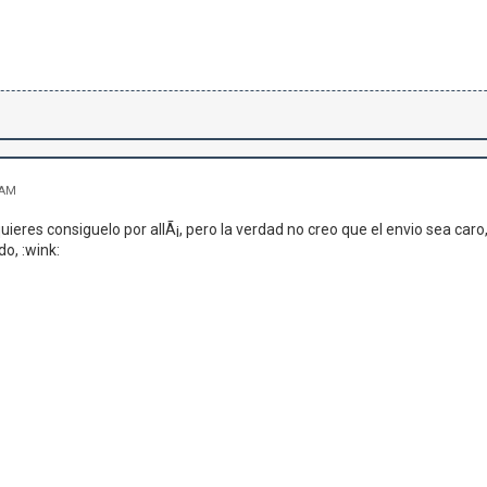
 AM
 quieres consiguelo por allÃ¡, pero la verdad no creo que el envio sea ca
o, :wink: