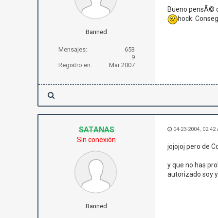
Bueno pensÃ© que
hock: Conseg
Banned
Mensajes:
653
9
Registro en:
Mar 2007
SATANAS
04-23-2004, 02:42
Sin conexión
jojojoj pero de 
y que no has pro
autorizado soy y
Banned