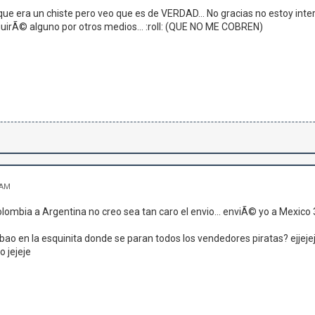
 era un chiste pero veo que es de VERDAD... No gracias no estoy inter
uirÃ© alguno por otros medios... :roll: (QUE NO ME COBREN)
 AM
Colombia a Argentina no creo sea tan caro el envio... enviÃ© yo a Mexi
bao en la esquinita donde se paran todos los vendedores piratas? ejjejej
o jejeje