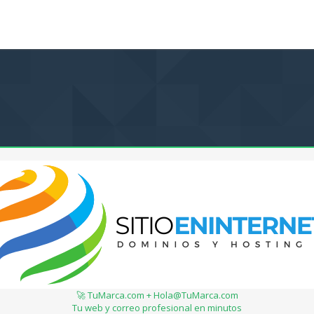
🚀 TuMarca.com + Hola@TuMarca.com
Tu web y correo profesional en minutos