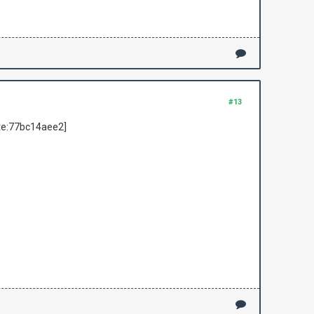
#13
ote:77bc14aee2]