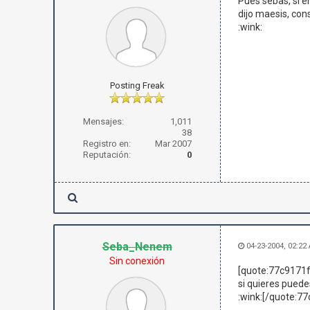
Pues sebas, si e
dijo maesis, cons
:wink:
Posting Freak
Mensajes:
1,011
38
Registro en:
Mar 2007
Reputación:
0
Seba_Nenem
04-23-2004, 02:22
Sin conexión
[quote:77c9171f
si quieres puede
:wink:[/quote:7