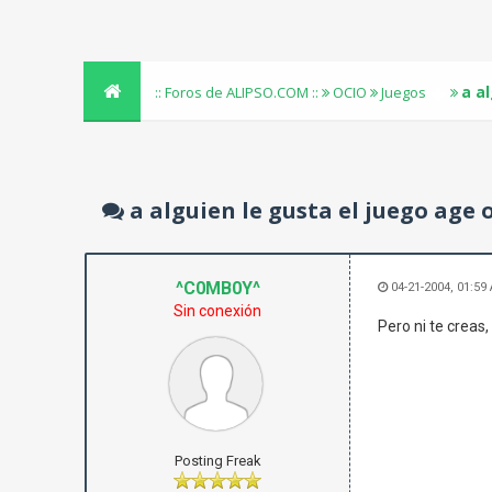
a a
:: Foros de ALIPSO.COM ::
OCIO
Juegos
a alguien le gusta el juego age 
^C0MB0Y^
04-21-2004, 01:59
Sin conexión
Pero ni te creas,
Posting Freak