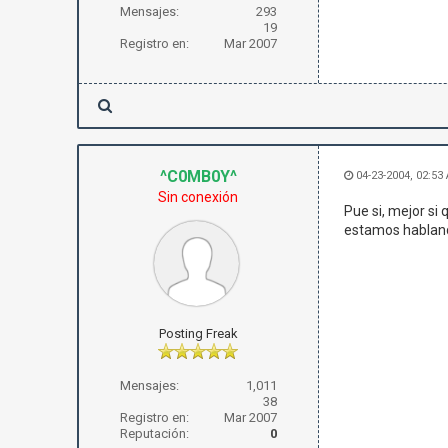
Mensajes:
293
19
Registro en:
Mar 2007
^C0MB0Y^
04-23-2004, 02:53
Sin conexión
Pue si, mejor si
estamos habland
Posting Freak
Mensajes:
1,011
38
Registro en:
Mar 2007
Reputación:
0