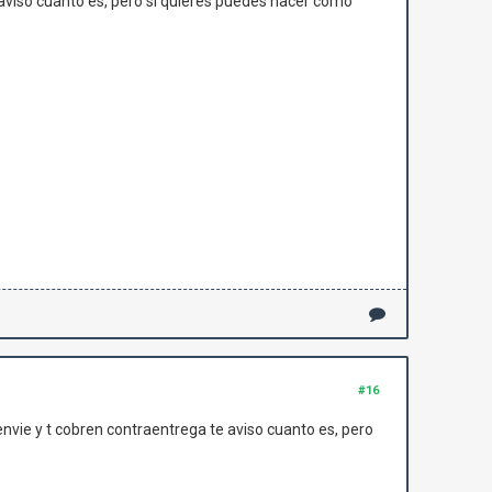
aviso cuanto es, pero si quieres puedes hacer como
#16
ie y t cobren contraentrega te aviso cuanto es, pero