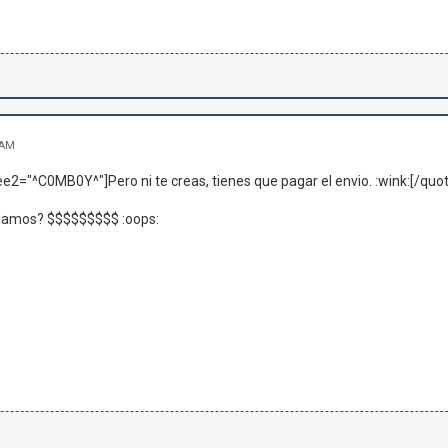
 AM
e2="^C0MB0Y^"]Pero ni te creas, tienes que pagar el envio. :wink:[/qu
lamos? $$$$$$$$$ :oops: