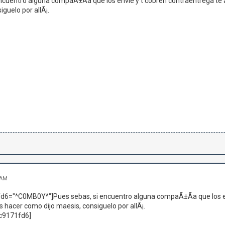
ncuentro alguna compaÃ±Ã­a que los envie y t cobren contraentrega te 
iguelo por allÃ¡.
 AM
d6="^C0MB0Y^"]Pues sebas, si encuentro alguna compaÃ±Ã­a que los env
s hacer como dijo maesis, consiguelo por allÃ¡.
7c9171fd6]