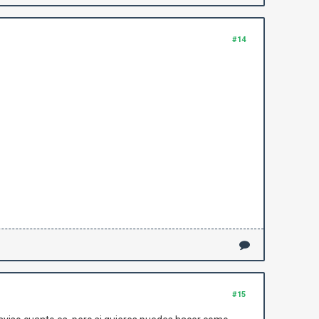
#14
#15