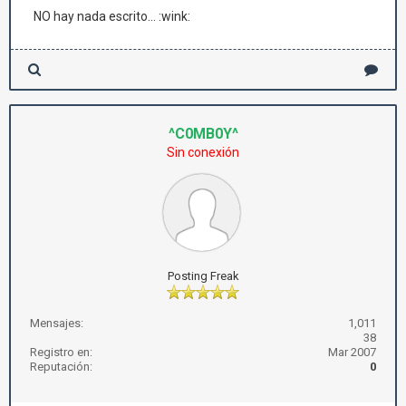
NO hay nada escrito... :wink:
^C0MB0Y^
Sin conexión
Posting Freak
Mensajes:
1,011
38
Registro en:
Mar 2007
Reputación:
0