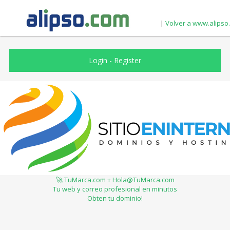
|
Volver a www.alipso
Login
-
Register
🚀 TuMarca.com + Hola@TuMarca.com
Tu web y correo profesional en minutos
Obten tu dominio!