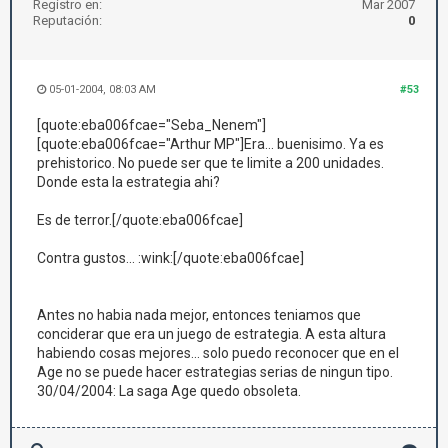
Registro en:
Mar 2007
Reputación:
0
05-01-2004, 08:03 AM
#53
[quote:eba006fcae="Seba_Nenem"]
[quote:eba006fcae="Arthur MP"]Era... buenisimo. Ya es
prehistorico. No puede ser que te limite a 200 unidades.
Donde esta la estrategia ahi?
Es de terror.[/quote:eba006fcae]
Contra gustos... :wink:[/quote:eba006fcae]
Antes no habia nada mejor, entonces teniamos que
conciderar que era un juego de estrategia. A esta altura
habiendo cosas mejores... solo puedo reconocer que en el
Age no se puede hacer estrategias serias de ningun tipo.
30/04/2004: La saga Age quedo obsoleta.