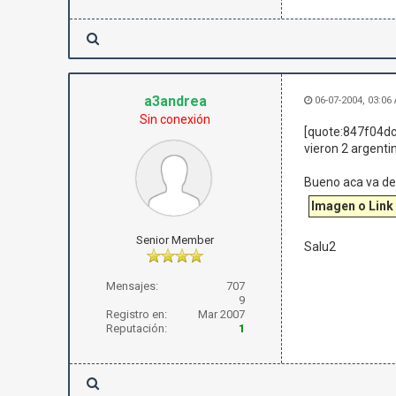
a3andrea
06-07-2004, 03:06
Sin conexión
[quote:847f04dca
vieron 2 argenti
Bueno aca va d
Imagen o Link
Senior Member
Salu2
Mensajes:
707
9
Registro en:
Mar 2007
Reputación:
1