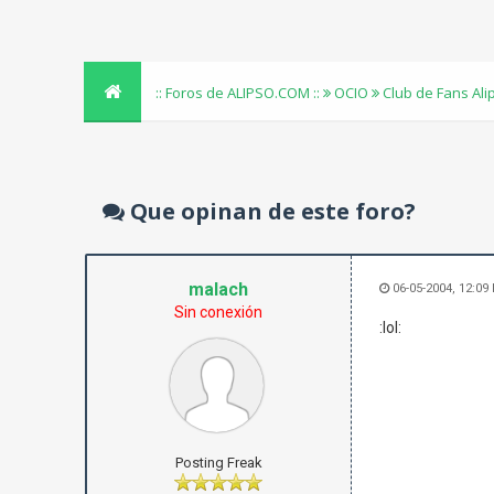
:: Foros de ALIPSO.COM ::
OCIO
Club de Fans Al
Que opinan de este foro?
malach
06-05-2004, 12:09
Sin conexión
:lol:
Posting Freak