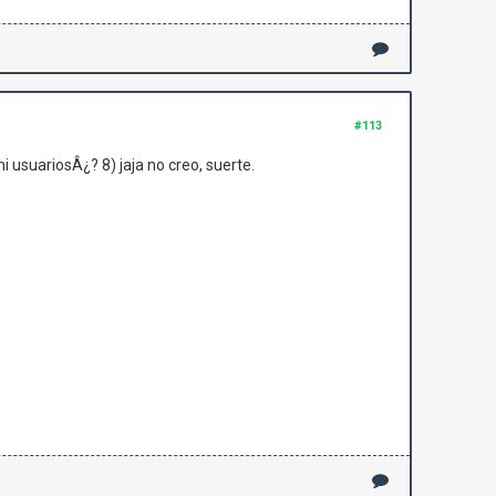
#113
usuariosÂ¿? 8) jaja no creo, suerte.