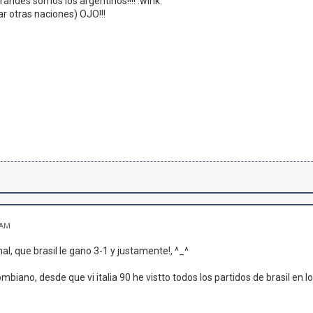
i que grandes somos los argentinos!!!! :wink:
r otras naciones) OJO!!!
 AM
l, que brasil le gano 3-1 y justamente!, ^_^
iano, desde que vi italia 90 he vistto todos los partidos de brasil en lo