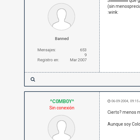
SIiiiiiiiiiiiiiiiii
(sin menosprecia
:wink:
Banned
Mensajes:
653
9
Registro en:
Mar 2007
^C0MB0Y^
06-09-2004, 09:15
Sin conexión
Cierto? menos ma
Aunque soy Colomb