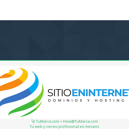
🚀 TuMarca.com + Hola@TuMarca.com
Tu web y correo profesional en minutos