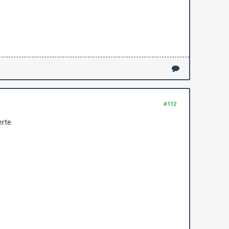
#112
rte.