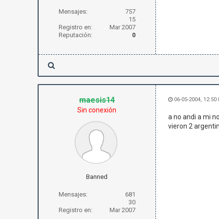
Mensajes:
757
15
Registro en:
Mar 2007
Reputación:
0
maesis14
06-05-2004, 12:50
Sin conexión
a no andi a mi n
vieron 2 argentin
Banned
Mensajes:
681
30
Registro en:
Mar 2007