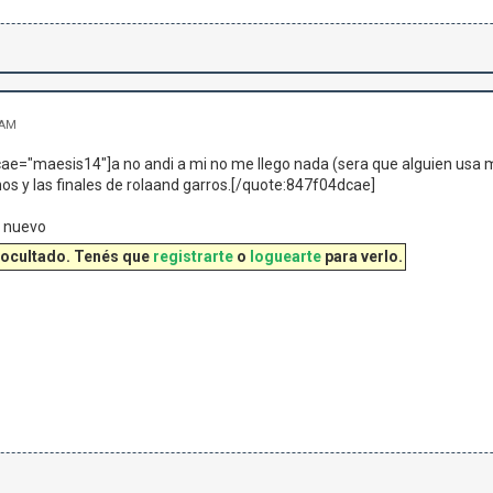
 AM
e="maesis14"]a no andi a mi no me llego nada (sera que alguien usa mi 
nos y las finales de rolaand garros.[/quote:847f04dcae]
e nuevo
 ocultado. Tenés que
registrarte
o
loguearte
para verlo.