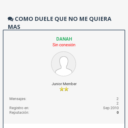
COMO DUELE QUE NO ME QUIERA
MAS
DANAH
Sin conexión
Junior Member
Mensajes:
2
2
Registro en:
Sep 2010
Reputación:
0