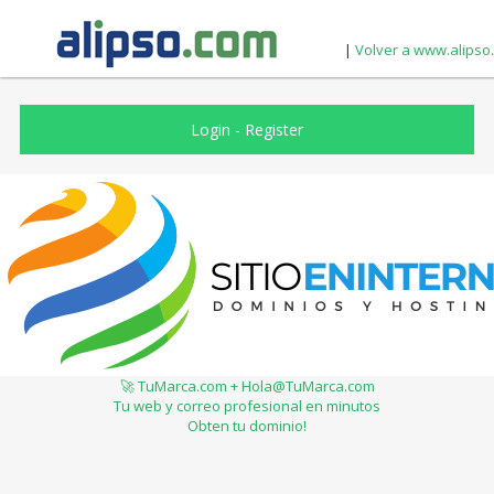
|
Volver a www.alipso
Login
-
Register
🚀 TuMarca.com + Hola@TuMarca.com
Tu web y correo profesional en minutos
Obten tu dominio!