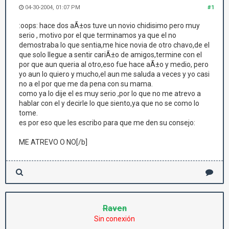
04-30-2004, 01:07 PM
#1
:oops: hace dos aÃ±os tuve un novio chidisimo pero muy
serio , motivo por el que terminamos ya que el no
demostraba lo que sentia,me hice novia de otro chavo,de el
que solo llegue a sentir cariÃ±o de amigos,termine con el
por que aun queria al otro,eso fue hace aÃ±o y medio, pero
yo aun lo quiero y mucho,el aun me saluda a veces y yo casi
no a el por que me da pena con su mama.
como ya lo dije el es muy serio ,por lo que no me atrevo a
hablar con el y decirle lo que siento,ya que no se como lo
tome.
es por eso que les escribo para que me den su consejo:
ME ATREVO O NO[/b]
Raven
Sin conexión