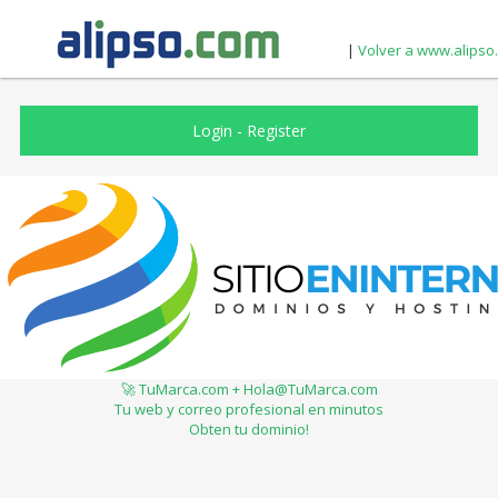
|
Volver a www.alipso
Login
-
Register
🚀 TuMarca.com + Hola@TuMarca.com
Tu web y correo profesional en minutos
Obten tu dominio!