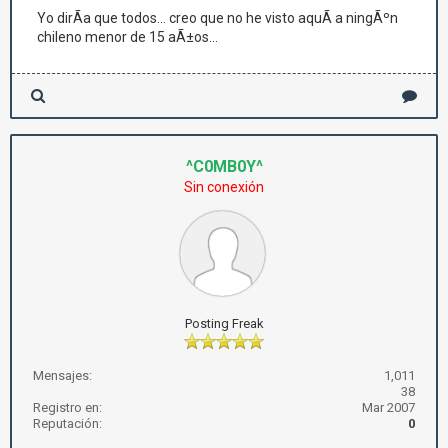
Yo dirÃ­a que todos... creo que no he visto aquÃ­ a ningÃºn
chileno menor de 15 aÃ±os...
^C0MB0Y^
Sin conexión
Posting Freak
Mensajes:
1,011
38
Registro en:
Mar 2007
Reputación:
0