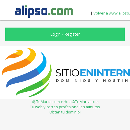
|
Volver a www.alipso
Login
-
Register
🚀 TuMarca.com + Hola@TuMarca.com
Tu web y correo profesional en minutos
Obten tu dominio!