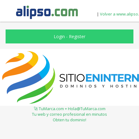
|
Volver a www.alipso
Login
-
Register
🚀 TuMarca.com + Hola@TuMarca.com
Tu web y correo profesional en minutos
Obten tu dominio!