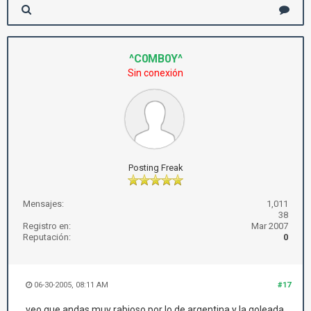
^C0MB0Y^
Sin conexión
Posting Freak
Mensajes:
1,011
38
Registro en:
Mar 2007
Reputación:
0
06-30-2005, 08:11 AM
#17
veo que andas muy rabioso por lo de argentina y la goleada