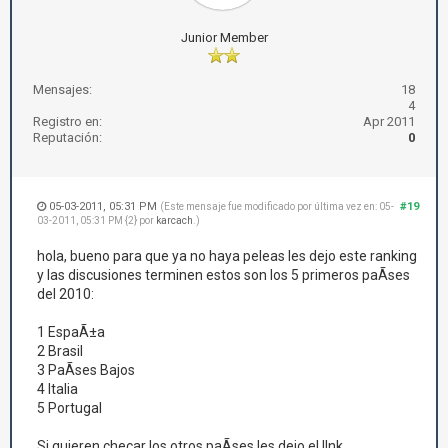
Junior Member
Mensajes:
18
4
Registro en:
Apr 2011
Reputación:
0
05-03-2011, 05:31 PM
#19
(Este mensaje fue modificado por última vez en: 05-
03-2011, 05:31 PM {2} por
karcach
.)
hola, bueno para que ya no haya peleas les dejo este ranking
y las discusiones terminen estos son los 5 primeros paÃ­ses
del 2010:
1 EspaÃ±a
2 Brasil
3 PaÃ­ses Bajos
4 Italia
5 Portugal
Si quieren checar los otros paÃ­ses les dejo el lInk