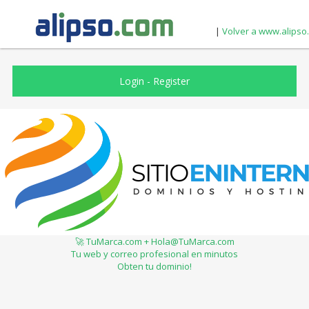
|
Volver a www.alipso
Login
-
Register
🚀 TuMarca.com + Hola@TuMarca.com
Tu web y correo profesional en minutos
Obten tu dominio!