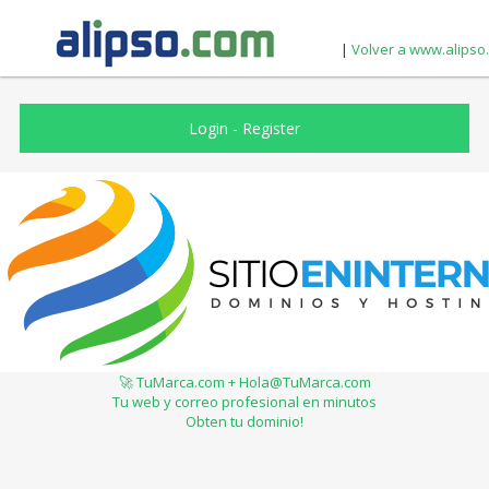
|
Volver a www.alipso
Login
-
Register
🚀 TuMarca.com + Hola@TuMarca.com
Tu web y correo profesional en minutos
Obten tu dominio!