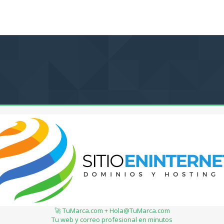
🚀 TuMarca.com + Hola@TuMarca.com
Tu web y correo profesional en minutos