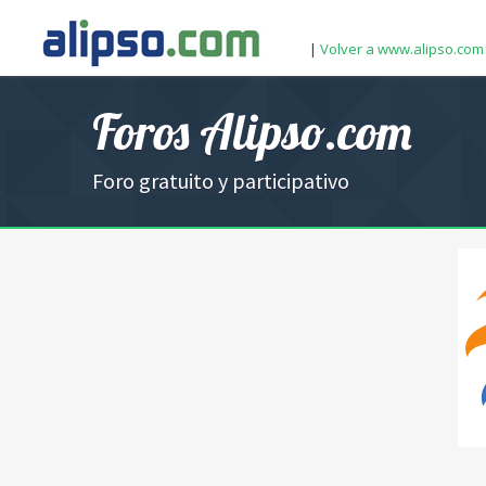
|
Volver a www.alipso.com
Foros Alipso.com
Foro gratuito y participativo