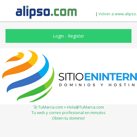
|
Volver a www.alipso
Login
-
Register
🚀 TuMarca.com + Hola@TuMarca.com
Tu web y correo profesional en minutos
Obten tu dominio!