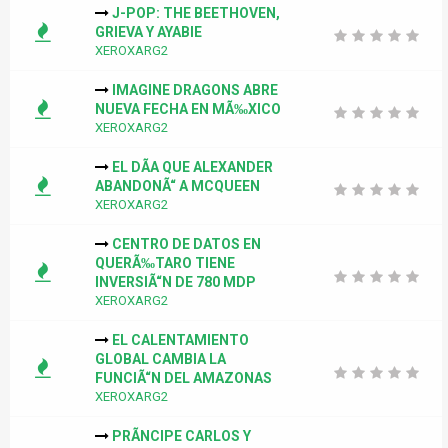
J-POP: THE BEETHOVEN,
GRIEVA Y AYABIE
XEROXARG2
IMAGINE DRAGONS ABRE
NUEVA FECHA EN MÃ‰XICO
XEROXARG2
EL DÃA QUE ALEXANDER
ABANDONÃ“ A MCQUEEN
XEROXARG2
CENTRO DE DATOS EN
QUERÃ‰TARO TIENE
INVERSIÃ“N DE 780 MDP
XEROXARG2
EL CALENTAMIENTO
GLOBAL CAMBIA LA
FUNCIÃ“N DEL AMAZONAS
XEROXARG2
PRÃNCIPE CARLOS Y