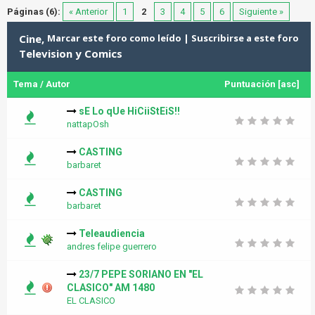
Páginas (6):
« Anterior
1
2
3
4
5
6
Siguiente »
Cine,
Marcar este foro como leído
|
Suscribirse a este foro
Television y Comics
Tema
/
Autor
Puntuación
[
asc
]
sE Lo qUe HiCiiStEiS!!
nattapOsh
CASTING
barbaret
CASTING
barbaret
Teleaudiencia
andres felipe guerrero
23/7 PEPE SORIANO EN "EL
CLASICO" AM 1480
EL CLASICO