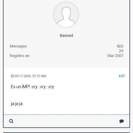
Banned
Mensajes:
820
29
Registro en:
Mar 2007
03-17-2004, 07:37 AM
#47
Es un IMP! :cry: :cry: :cry:
ja ja ja