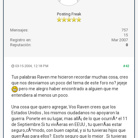
Posting Freak
Mensajes:
757
15
Registro en:
Mar 2007
Reputación:
0
03-15-2004, 12:18 PM
#42
Tus palabras Raven me hicieron recordar muchas cosa, creo
que nos desviamos un poco del tema de este foro no? jejeje
pero me alegro haber encontrado a alguien que me
entendiera al menos un poco.
Una cosa que quiero agregar, Vos Raven crees que los
Estados Unidos , los mismos ciudadanos no apoyaron la
guerra. Ponete en su lugar, mas allÃ¡ de lo que ocurriÃ³ el 11
de Septiembre.Si tu vivÃ­eras en EEUU , tu querrÃ­as estar
seguro,cÃ³modo, con buen capital, y si tu tuvieras hijos que
querrÃ­as para ellos?. Esoty seguro que lo mejor . Si tuvieras