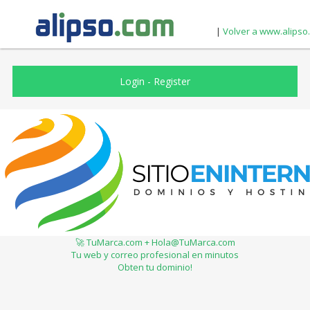
|
Volver a www.alipso
Login
-
Register
🚀 TuMarca.com + Hola@TuMarca.com
Tu web y correo profesional en minutos
Obten tu dominio!