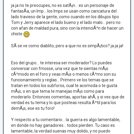
ja ja no te preocupes, no es satÃ¡n... es un personaje de
fantasÃ­a, un Imp... los Imps se usan como caricatura del
lado travieso de la gente, como cuando en los dibujos tipo
Tom y Jerry aparece el lado bueno y el lado malo... pero no
con afan de maldad pura, sino con la intenciÃ³n de hacer un
chiste
SÃ­ se ve como diablito, pero a que no es simpÃ¡tico? ja ja ja!
Eso del grupo... te interesa ser moderador? Lo puedes
conversar con fmosse, una vez que te sientas mÃ¡s
cÃ³modo en el foro y veas mÃ¡s o menos cÃ³mo son su
funcionamiento y reglas... Primero ve los temas que se
tratan en todos los subforos, cual te acomoda o te gusta
mÃ¡s, o en que tema te manejas mÃ¡s como para
moderarlo. Entonces comentas, aportas ahÃ­, y si ves que de
verdad es tu tema y lo que posteas resulta Ãºtil para los
demÃ¡s, ese es tu foro!
Y respecto a tu comentario... la guerra es algo lamentable,
en donde no hay ganadores... todos pierden. Tu caso es
lamentable, la verdad suenas muy dolido, y no puedo