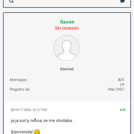
Raven
Sin conexión
Banned
Mensajes:
820
29
Registro en:
Mar 2007
03-17-2004, 02:27 PM
#49
ja ja sorry, niÃ±a, se me olvidaba...
Bienvenida!