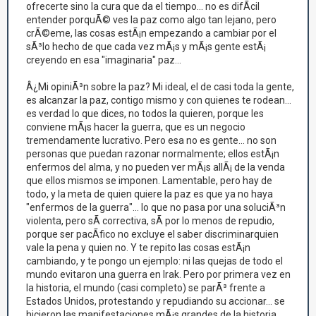
ofrecerte sino la cura que da el tiempo... no es difÃ­cil
entender porquÃ© ves la paz como algo tan lejano, pero
crÃ©eme, las cosas estÃ¡n empezando a cambiar por el
sÃ³lo hecho de que cada vez mÃ¡s y mÃ¡s gente estÃ¡
creyendo en esa "imaginaria" paz...
Â¿Mi opiniÃ³n sobre la paz? Mi ideal, el de casi toda la gente,
es alcanzar la paz, contigo mismo y con quienes te rodean...
es verdad lo que dices, no todos la quieren, porque les
conviene mÃ¡s hacer la guerra, que es un negocio
tremendamente lucrativo. Pero esa no es gente... no son
personas que puedan razonar normalmente; ellos estÃ¡n
enfermos del alma, y no pueden ver mÃ¡s allÃ¡ de la venda
que ellos mismos se imponen. Lamentable, pero hay de
todo, y la meta de quien quiere la paz es que ya no haya
"enfermos de la guerra"... lo que no pasa por una soluciÃ³n
violenta, pero sÃ­ correctiva, sÃ­ por lo menos de repudio,
porque ser pacÃ­fico no excluye el saber discriminarquien
vale la pena y quien no. Y te repito las cosas estÃ¡n
cambiando, y te pongo un ejemplo: ni las quejas de todo el
mundo evitaron una guerra en Irak. Pero por primera vez en
la historia, el mundo (casi completo) se parÃ³ frente a
Estados Unidos, protestando y repudiando su accionar... se
hicieron las manifestaciones mÃ¡s grandes de la historia,