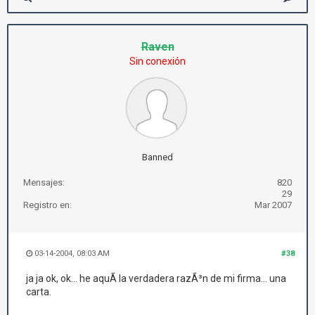
Raven
Sin conexión
Banned
Mensajes:
820
29
Registro en:
Mar 2007
03-14-2004, 08:03 AM
#38
ja ja ok, ok... he aquÃ­ la verdadera razÃ³n de mi firma... una
carta.