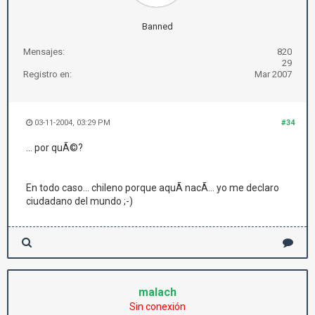
Banned
Mensajes:
820
29
Registro en:
Mar 2007
03-11-2004, 03:29 PM
#34
... por quÃ©?
En todo caso... chileno porque aquÃ­ nacÃ­... yo me declaro
ciudadano del mundo ;-)
malach
Sin conexión