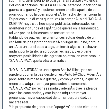
suprimirlo, de impedirlo, lo cual genera rechazo y violencia.
Por eso si decimos "NO A LA GUERRA" estamos "haciendo la
guerra a la guerra" y a quienes creen en ella, aparte de estar
promocionando la guerra por el sÃ³lo hecho de mencionarla.
Es por eso que dijimos que tal vez la campaÃ±a del "NO A LA
GUERRA" haya sido hecha por publicistas interesados en
mantener y difundir el espÃ­ritu de guerra en la humanidad,
tal vez por los fabricantes de armamentos.
Hablando de paz, es mejor entonces actuar dentro de un
espÃ­ritu de paz y proponer un sÃ­ en lugar de un no, porque
un sÃ­ es un dar el paso a algo, un incluir algo, sin rechazar
nada y, por lo tanto, sin provocar rechazos, y eso tiene
mayores posibilidades de lograr su objetivo, en este caso un
"SÃ A LA PAZ", que la otra alternativa.
"NO A LA GUERRA" es una expresiÃ³n bÃ©lica, y no se
puede proponer la paz desde un espÃ­ritu bÃ©lico. AdemÃ¡s
pone sobre la mesa a la guerra, y como ya vimos, lo que se
menciona adquiere mayor peso sobre la conciencia.
"SÃ A LA PAZ" no rechaza nada y ademÃ¡s trae la idea de
paz a las conciencias, y asÃ­ la paz adquiere mayor
presencia, mayor capacidad de tomar corporeidad, de
hacerse real.
Y la propuesta de generar un "apagÃ³n" en todo el mundo