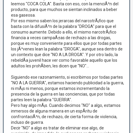
leemos "COCA COLA". Basta con eso, con la menciÃ³n del
producto, para que muchos se sientan inclinados a beber
esa gaseosa.
Por eso mismo saben los jerarcas del narcotrÃ¡fico que
basta con la difusiÃ³n de la palabra "DROGA" para que el
consumo aumente. Debido a ello, el mismo narcotrÃ¡fico
financia a veces campaÃ±as de rechazo a las drogas,
porque es muy conveniente para ellos que por todas partes
los jÃ³venes lean la palabra "DROGA", aunque sea dentro de
un contexto que dice "NO A LA DROGA". Y por otro lado, la
rebeldÃ­a juvenil hace ver como favorable aquello que los
adultos les prohÃ­ben, les dicen que "NO"...
Siguiendo ese razonamiento, si escribimos por todas partes
"NO A LA GUERRA", estamos haciendo publicidad a la guerra,
ni mÃ¡s ni menos, porque estamos incrementando la
presencia de la guerra en las conciencias, que por todas
partes leen la palabra "GUERRA".
Pero hay algo mÃ¡s. Cuando decimos "NO" a algo, estamos
inmersos de alguna manera en un espÃ­ritu de
confrontaciÃ³n, de rechazo, de cierta forma de violencia,
incluso de guerra.
Decir "NO" a algo es tratar de eliminar ese algo, de