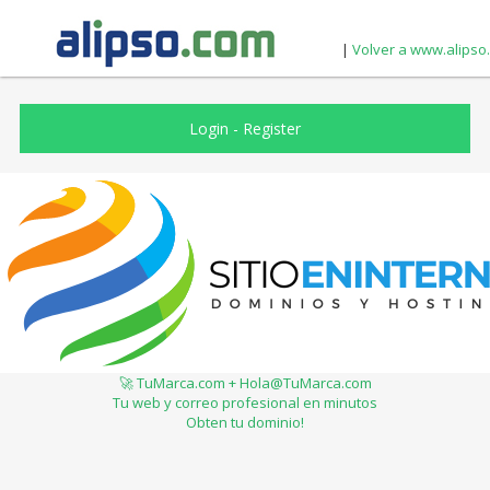
|
Volver a www.alipso
Login
-
Register
🚀 TuMarca.com + Hola@TuMarca.com
Tu web y correo profesional en minutos
Obten tu dominio!