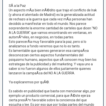
SÃ­ a la Paz
Un aspecto mÃ¡s bien inÃ©dito que trajo el conflicto de Irak
(y ahora el atentado de Madrid) es la generalizada actitud
de rechazo a la guerra que cada vez mÃ¡s personas han
decidido a manifestar en todo el mundo. Nos parece
sorprendente la enorme cantidad de carteles que dicen "NO
A LA GUERRA" que vamos encontrando en ventanas, en
automÃ³viles, en negocios, en todas partes.
Esto parecerÃ­a muy favorable para la paz, pero si lo
analizamos a fondo veremos que no lo es tanto.
Es lamentable que quienes generaron esa campaÃ±a
desconozcan ciertos aspectos fundamentales del
psiquismo humano, aspectos que sÃ­ conocen muy bien los
estrategas de la publicidad y del marketing. Y vaya uno a
saber si no fueron algunos de ellos justamente quienes
lanzaron la campaÃ±a del NO A LA GUERRA.
Ya explicaremos por quÃ©.
Es sabido en publicidad que basta con mencionar algo, por
ejemplo un producto comercial, para que Ã©ste ejerza
cierta presiÃ³n favorable sobre la conciencia del que
escucha o lee. Es por eso que por todas partes del mundo