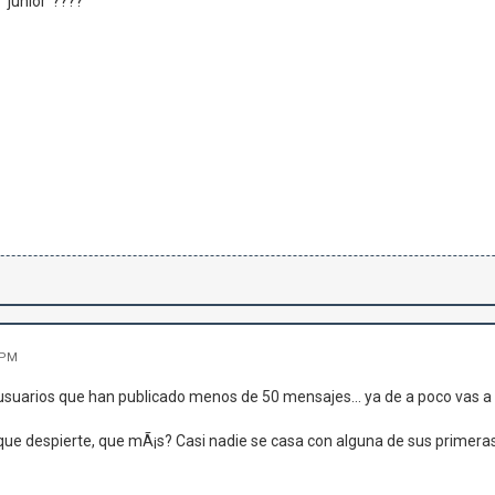
"junior"????
 PM
 usuarios que han publicado menos de 50 mensajes... ya de a poco vas a
 que despierte, que mÃ¡s? Casi nadie se casa con alguna de sus primeras 