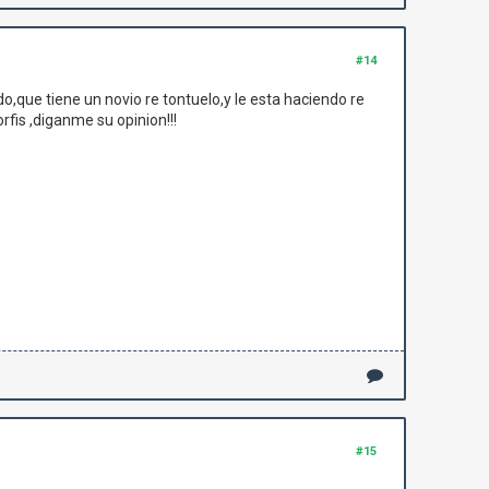
#14
o,que tiene un novio re tontuelo,y le esta haciendo re
rfis ,diganme su opinion!!!
#15