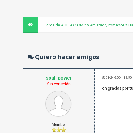
:: Foros de ALIPSO.COM ::
Amistad y romance
Ha
Quiero hacer amigos
soul_power
01-24-2004, 12:50
Sin conexión
oh gracias por t
Member