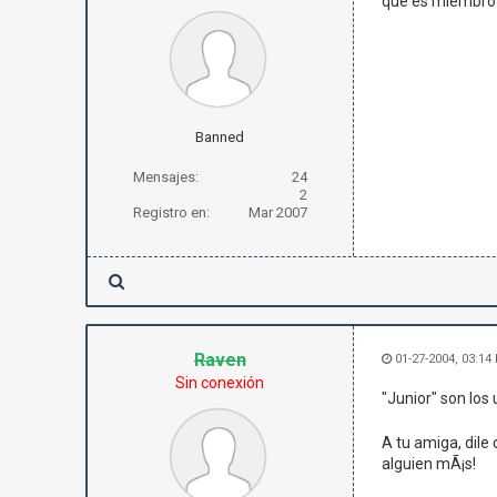
que es miembro 
Banned
Mensajes:
24
2
Registro en:
Mar 2007
Raven
01-27-2004, 03:14
Sin conexión
"Junior" son los
A tu amiga, dile
alguien mÃ¡s!