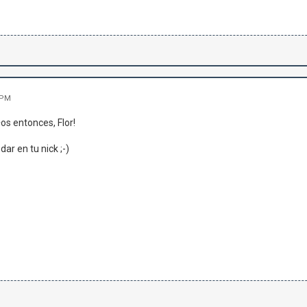
 PM
s entonces, Flor!
ar en tu nick ;-)