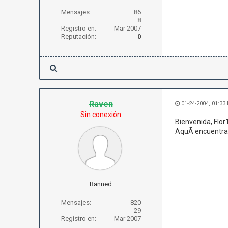
Mensajes:
86
8
Registro en:
Mar 2007
Reputación:
0
Raven
01-24-2004, 01:33
Sin conexión
Bienvenida, Flor
AquÃ­ encuentras
Banned
Mensajes:
820
29
Registro en:
Mar 2007