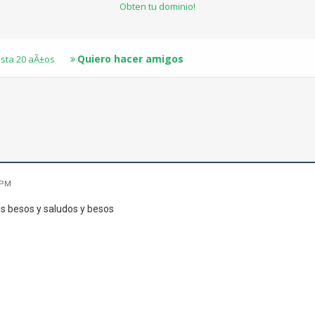
Obten tu dominio!
Quiero hacer amigos
sta 20 aÃ±os
 PM
us besos y saludos y besos