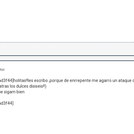
 AM
ad3f44]holitas!!les escribo ,porque de enrrepente me agarro un ataque
atras los dulces disiseis!!)
e sigam bien
ad3f44]