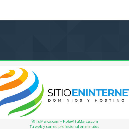
🚀 TuMarca.com + Hola@TuMarca.com
Tu web y correo profesional en minutos