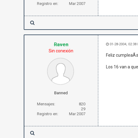
Registro en:
Mar 2007
Raven
01-28-2004, 02:38
Sin conexión
Feliz cumpleaÃ±o
Los 16 van a qued
Banned
Mensajes:
820
29
Registro en:
Mar 2007