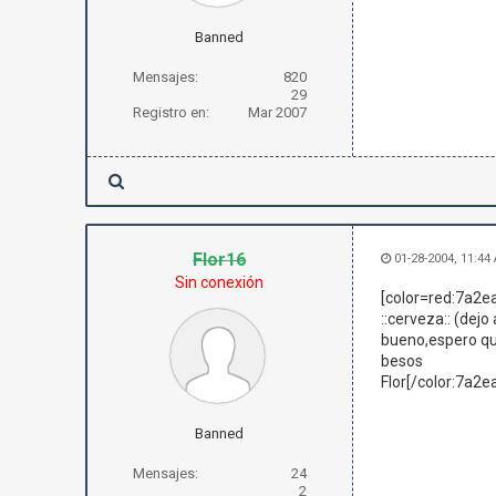
Banned
Mensajes:
820
29
Registro en:
Mar 2007
Flor16
01-28-2004, 11:44
Sin conexión
[color=red:7a2e
::cerveza:: (dejo 
bueno,espero qu
besos
Flor[/color:7a2e
Banned
Mensajes:
24
2