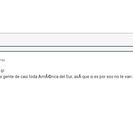
 PM
16!
 gente de casi toda AmÃ©rica del Sur, asÃ­ que si es por eso no te van