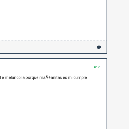
#17
 d e melancolia,porque maÃ±anitas es mi cumple