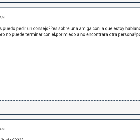
 AM
!les puedo pedir un consejo??es sobre una amiga con la que estoy habland
pero no puede terminar con el,por miedo a no encontrara otra persona!!po
 AM