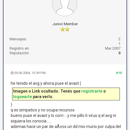
Junior Member
Mensajes:
2
1
Registro en:
Mar 2007
Reputación:
0
05-06-2004, 10:39 PM
#10
he tenido el avg y ahora puse el avast (
Imagen o Link ocultado. Tenés que
registrarte
o
loguearte
para verlo.
)
q es simpatico y no ocupa recursos
bueno puse el avast y lo corri-...y me pillo 6 virus q el avg ni
siquiera los conocia......
ademas hace un par de aÃ±os un dd mio murio por culpa del