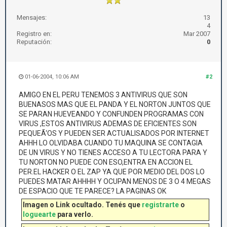
Mensajes:
13
4
Registro en:
Mar 2007
Reputación:
0
01-06-2004, 10:06 AM
#2
AMIGO EN EL PERU TENEMOS 3 ANTIVIRUS QUE SON
BUENASOS MAS QUE EL PANDA Y EL NORTON JUNTOS QUE
SE PARAN HUEVEANDO Y CONFUNDEN PROGRAMAS CON
VIRUS ,ESTOS ANTIVIRUS ADEMAS DE EFICIENTES SON
PEQUEÃ‘OS Y PUEDEN SER ACTUALISADOS POR INTERNET
AHHH LO OLVIDABA CUANDO TU MAQUINA SE CONTAGIA
DE UN VIRUS Y NO TIENES ACCESO A TU LECTORA PARA Y
TU NORTON NO PUEDE CON ESO,ENTRA EN ACCION EL
PER.EL HACKER O EL ZAP YA QUE POR MEDIO DEL DOS LO
PUEDES MATAR AHHHH Y OCUPAN MENOS DE 3 O 4 MEGAS
DE ESPACIO QUE TE PARECE? LA PAGINAS OK
Imagen o Link ocultado. Tenés que
registrarte
o
loguearte
para verlo.