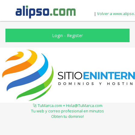
|
Volver a www.alipso
Login
-
Register
🚀 TuMarca.com + Hola@TuMarca.com
Tu web y correo profesional en minutos
Obten tu dominio!