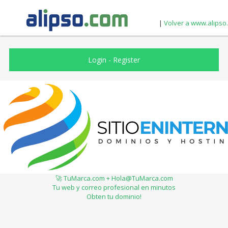
|
Volver a www.alipso
Login
-
Register
🚀 TuMarca.com + Hola@TuMarca.com
Tu web y correo profesional en minutos
Obten tu dominio!