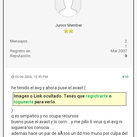
Junior Member
Mensajes:
2
1
Registro en:
Mar 2007
Reputación:
0
05-06-2004, 10:39 PM
#10
he tenido el avg y ahora puse el avast (
Imagen o Link ocultado. Tenés que
registrarte
o
loguearte
para verlo.
)
q es simpatico y no ocupa recursos
bueno puse el avast y lo corri-...y me pillo 6 virus q el avg ni
siquiera los conocia......
ademas hace un par de aÃ±os un dd mio murio por culpa del