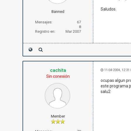
Saludos.
Banned
Mensajes:
67
8
Registro en:
Mar 2007
cachita
11-04-2004, 12:31
Sin conexión
ocupas algun pr
este programa po
salu2
Member