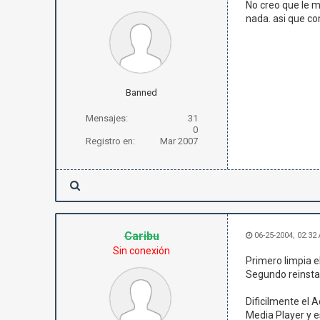
No creo que le m
nada. asi que co
Banned
Mensajes:
31
0
Registro en:
Mar 2007
Caribu
06-25-2004, 02:32
Sin conexión
Primero limpia e
Segundo reinstal
Dificilmente el 
Media Player y e