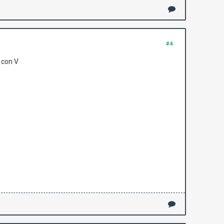
#4
 con V