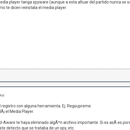
edia player tanga spyware (aunque a esta altuar del partido nunca se sa
mo te dicen reinstala el media player.
 AM
l registro con alguna herramienta. Ej: Regsupreme.
Ã¡ el Media Player.
Ad-Aware te haya eliminado algÃºn archivo importante. Si es asÃ­ es p
ste detecto que se trataba de un spy, etc.