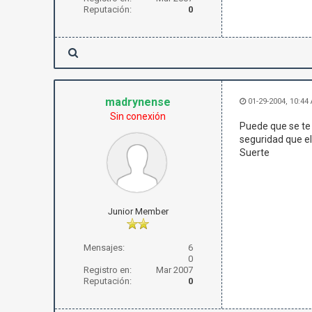
Reputación:
0
madrynense
01-29-2004, 10:44
Sin conexión
Puede que se te h
seguridad que el
Suerte
Junior Member
Mensajes:
6
0
Registro en:
Mar 2007
Reputación:
0