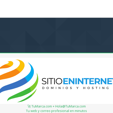
🚀 TuMarca.com + Hola@TuMarca.com
Tu web y correo profesional en minutos