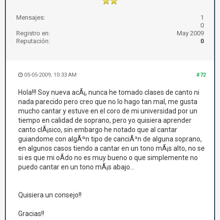
Mensajes:
1
0
Registro en:
May 2009
Reputación:
0
05-05-2009, 10:33 AM
#72
Hola!!! Soy nueva acÃ¡, nunca he tomado clases de canto ni
nada parecido pero creo que no lo hago tan mal, me gusta
mucho cantar y estuve en el coro de mi universidad por un
tiempo en calidad de soprano, pero yo quisiera aprender
canto clÃ¡sico, sin embargo he notado que al cantar
guiandome con algÃºn tipo de canciÃ³n de alguna soprano,
en algunos casos tiendo a cantar en un tono mÃ¡s alto, no se
si es que mi oÃ­do no es muy bueno o que simplemente no
puedo cantar en un tono mÃ¡s abajo...
Quisiera un consejo!!
Gracias!!