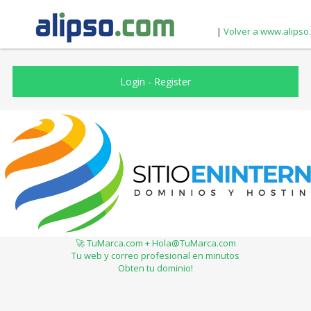
|
Volver a www.alipso
Login
-
Register
🚀 TuMarca.com + Hola@TuMarca.com
Tu web y correo profesional en minutos
Obten tu dominio!