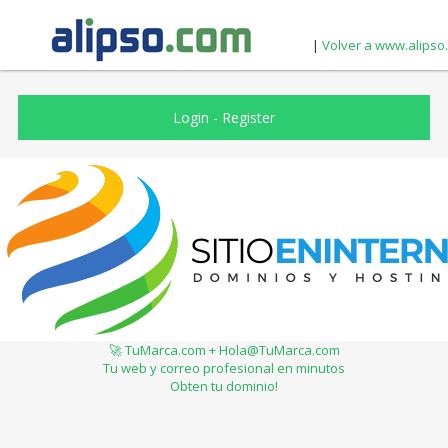
|
Volver a www.alipso
Login
-
Register
🚀 TuMarca.com + Hola@TuMarca.com
Tu web y correo profesional en minutos
Obten tu dominio!