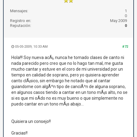
Mensajes:
1
0
Registro en:
May 2009
Reputación:
0
05-05-2009, 10:33 AM
#72
Hola!!! Soy nueva acÃ¡, nunca he tomado clases de canto ni
nada parecido pero creo que no lo hago tan mal, me gusta
mucho cantar y estuve en el coro de mi universidad por un
tiempo en calidad de soprano, pero yo quisiera aprender
canto clÃ¡sico, sin embargo he notado que al cantar
guiandome con algÃºn tipo de canciÃ³n de alguna soprano,
en algunos casos tiendo a cantar en un tono mÃ¡s alto, no se
si es que mi oÃ­do no es muy bueno o que simplemente no
puedo cantar en un tono mÃ¡s abajo...
Quisiera un consejo!!
Gracias!!