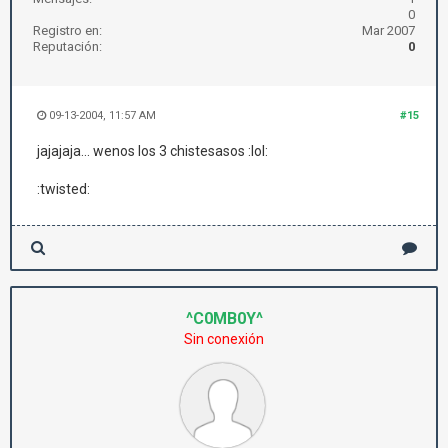
0
Registro en:
Mar 2007
Reputación:
0
09-13-2004, 11:57 AM
#15
jajajaja... wenos los 3 chistesasos :lol:
:twisted:
^C0MB0Y^
Sin conexión