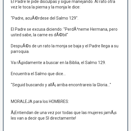
El Padre le pide disculpas y sigue manejando. Al rato otra
vez le toca la pierna y la monja le dice:
"Padre, acuÃ©rdese del Salmo 129".
El Padre se excusa diciendo: "PerdÃ³neme Hermana, pero
usted sabe, la carne es dÃ©bil"
DespuÃ©s de un rato la monja se baja y el Padre llega a su
parroquia.
Va rÃ¡pidamente a buscar en la Biblia, el Salmo 129.
Encuentra el Salmo que dice...
"Seguid buscando y allÃ¡ arriba encontrareis la Gloria..."
MORALEJA para los HOMBRES:
Â¡Entiendan de una vez por todas que las mujeres jamÃ¡s
les van a decir que SI directamente!