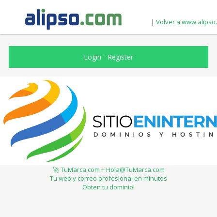
|
Volver a www.alipso
Login
-
Register
🚀 TuMarca.com + Hola@TuMarca.com
Tu web y correo profesional en minutos
Obten tu dominio!