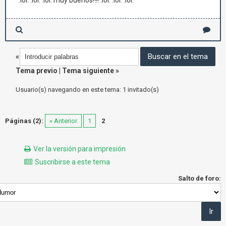
:lol: :lol: :lol: muy buenos!!!! :lol: :lol: :lol:
«
Tema previo
|
Tema siguiente
»
Usuario(s) navegando en este tema: 1 invitado(s)
Páginas (2):
« Anterior
1
2
Ver la versión para impresión
Suscribirse a este tema
Salto de foro: