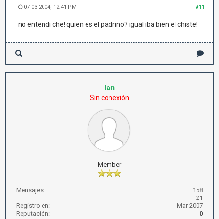
07-03-2004, 12:41 PM
#11
no entendi che! quien es el padrino? igual iba bien el chiste!
Ian
Sin conexión
Member
Mensajes:
158
21
Registro en:
Mar 2007
Reputación:
0