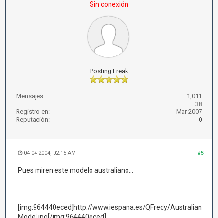
Sin conexión
Posting Freak
Mensajes:
1,011
38
Registro en:
Mar 2007
Reputación:
0
04-04-2004, 02:15 AM
#5
Pues miren este modelo australiano...
[img:964440eced]http://www.iespana.es/QFredy/Australian
Model.jpg[/img:964440eced]