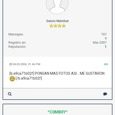
Senior Member
Mensajes:
707
9
Registro en:
Mar 2007
Reputación:
1
04-03-2004, 01:46 PM
#4
[b:a9ca71b02f] PONGAN MAS FOTOS ASI....ME GUSTARON
[/b:a9ca71b02f]
^C0MB0Y^