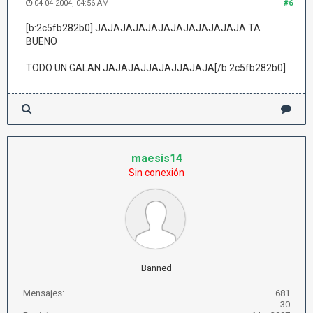
04-04-2004, 04:56 AM
#6
[b:2c5fb282b0] JAJAJAJAJAJAJAJAJAJAJAJA TA
BUENO
TODO UN GALAN JAJAJAJJAJAJJAJAJA[/b:2c5fb282b0]
maesis14
Sin conexión
Banned
Mensajes:
681
30