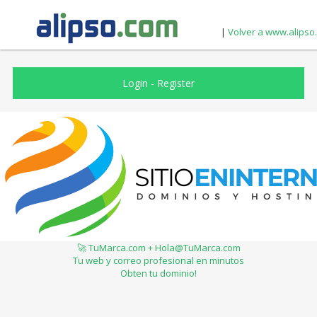
|
Volver a www.alipso
Login
-
Register
🚀 TuMarca.com + Hola@TuMarca.com
Tu web y correo profesional en minutos
Obten tu dominio!