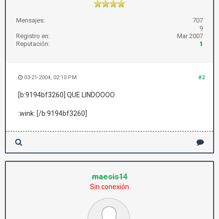
Mensajes:
707
9
Registro en:
Mar 2007
Reputación:
1
03-21-2004, 02:10 PM
#2
[b:9194bf3260] QUE LINDOOOO
:wink: [/b:9194bf3260]
maesis14
Sin conexión