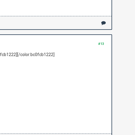
#13
0fcb1222][/color:bc0fcb1222]