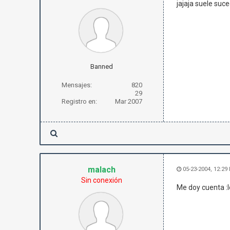
jajaja suele suce
Banned
Mensajes:
820
29
Registro en:
Mar 2007
malach
05-23-2004, 12:29
Sin conexión
Me doy cuenta :lo