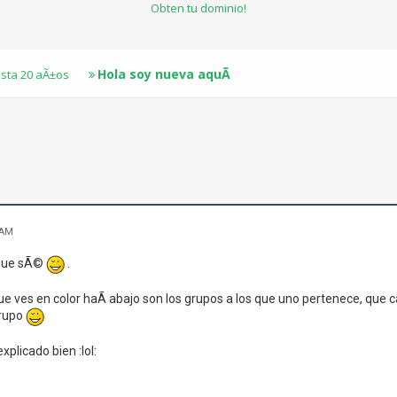
Obten tu dominio!
Hola soy nueva aquÃ­
sta 20 aÃ±os
 AM
 que sÃ©
.
 ves en color haÃ­ abajo son los grupos a los que uno pertenece, que 
grupo
plicado bien :lol: