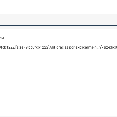
 AM
c0fcb1222][size=9:bc0fcb1222]Ah!, gracias por explicarme n_n[/size:bc