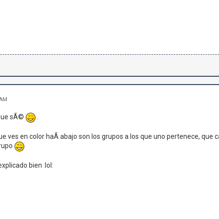
 AM
 que sÃ©
.
 ves en color haÃ­ abajo son los grupos a los que uno pertenece, que 
grupo
plicado bien :lol: