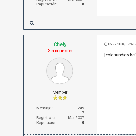
Reputación:
0
Chely
05-22-2004, 03:40
Sin conexión
[color=indigo:b
Member
Mensajes:
249
7
Registro en:
Mar 2007
Reputación:
0