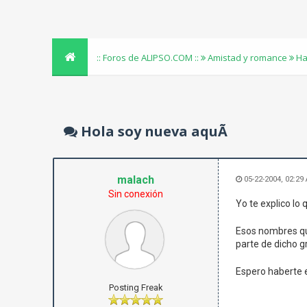
:: Foros de ALIPSO.COM ::
Amistad y romance
Ha
Hola soy nueva aquÃ­
malach
05-22-2004, 02:29
Sin conexión
Yo te explico lo
Esos nombres que
parte de dicho 
Espero haberte ex
Posting Freak