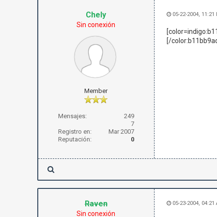
Chely
05-22-2004, 11:21
Sin conexión
[color=indigo:b1
[/color:b11bb9a
Member
Mensajes:
249
7
Registro en:
Mar 2007
Reputación:
0
Raven
05-23-2004, 04:21
Sin conexión