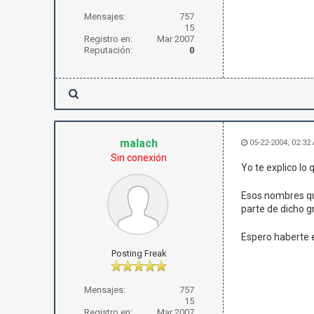
Mensajes:
757
15
Registro en:
Mar 2007
Reputación:
0
malach
05-22-2004, 02:32
Sin conexión
Yo te explico lo
Esos nombres que
parte de dicho 
Espero haberte ex
Posting Freak
Mensajes:
757
15
Registro en:
Mar 2007