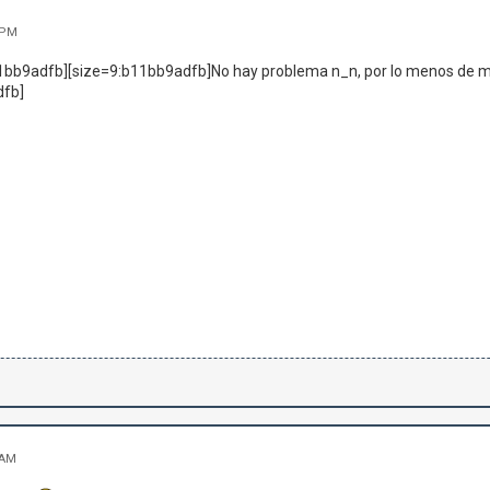
 PM
1bb9adfb][size=9:b11bb9adfb]No hay problema n_n, por lo menos de mi p
dfb]
 AM