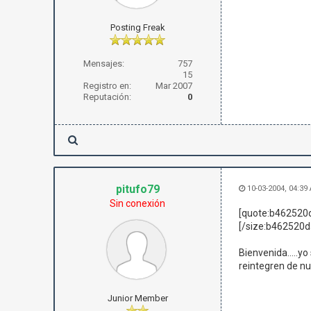
Posting Freak
Mensajes:
757
15
Registro en:
Mar 2007
Reputación:
0
pitufo79
10-03-2004, 04:39
Sin conexión
[quote:b462520d
[/size:b462520d
Bienvenida.....y
reintegren de nu
Junior Member