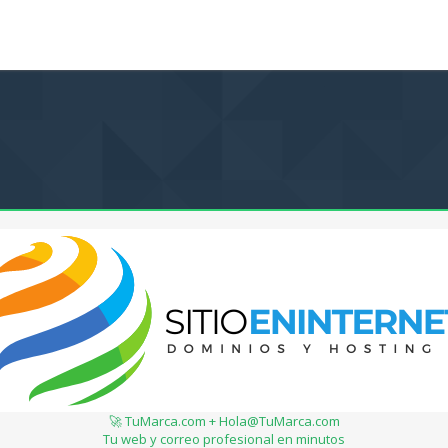
🚀 TuMarca.com + Hola@TuMarca.com
Tu web y correo profesional en minutos