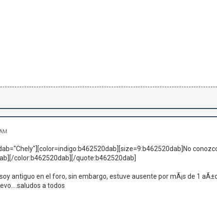
 AM
ab="Chely"][color=indigo:b462520dab][size=9:b462520dab]No conozco a
ab][/color:b462520dab][/quote:b462520dab]
o soy antiguo en el foro, sin embargo, estuve ausente por mÃ¡s de 1 aÃ
evo....saludos a todos