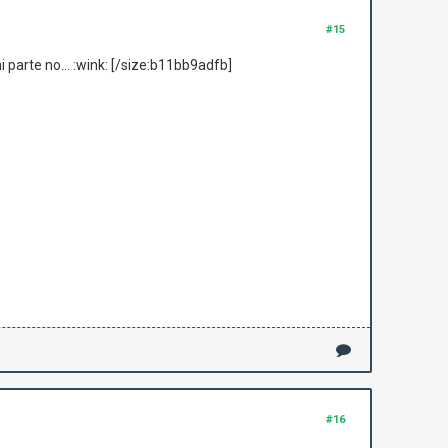
#15
arte no... :wink: [/size:b11bb9adfb]
#16