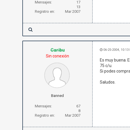
Mensajes:
17
13
Registro en:
Mar 2007
Caribu
06-25-2004, 10:13
Sin conexión
Es muy buena. El
75 c/u.
Si podes compra
Saludos.
Banned
Mensajes:
67
8
Registro en:
Mar 2007