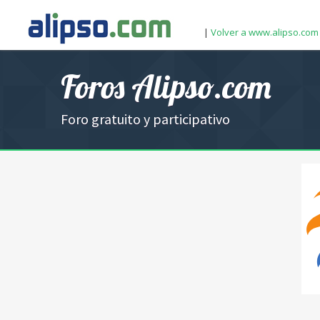
|
Volver a www.alipso.com
Foros Alipso.com
Foro gratuito y participativo