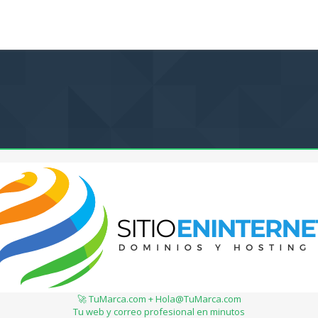
🚀 TuMarca.com + Hola@TuMarca.com
Tu web y correo profesional en minutos