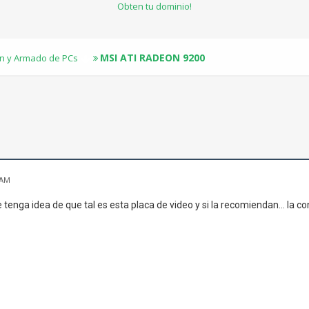
Obten tu dominio!
MSI ATI RADEON 9200
n y Armado de PCs
 AM
 tenga idea de que tal es esta placa de video y si la recomiendan... la c