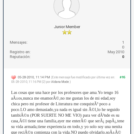
Junior Member
Mensajes:
1
0
Registro en:
May 2010
Reputación:
0
05-28-2010, 11:14 PM
#95
(Este mensaje fue modificado por última vez en:
05-28-2010, 11:16 PM {2} por
Aldana Mode
.)
Las cosas que una hace por los profesores que ama.Yo tengo 16
aÃ±os,nunca me enamorÃ©,no me gustan los de mi edad,soy
chica pero mi profesor de Literatura me conquistÃ³ poco a
poco.LO amo demasiado,ya nada es igual sin Ã©l,lo he seguido
tambiÃ©n (POR SUERTE NO ME VIO) para ver dÃ³nde es su
casa,Ã©l tiene una familia,ayer me enterÃ© que serÃ¡ papÃ¡,tene
su vida armada,tiene experiencia en todo,y yo solo soy una nenita
que reciÃ©n comienza con la vida.NO puedo olvidarlo,soÃ±Ã©