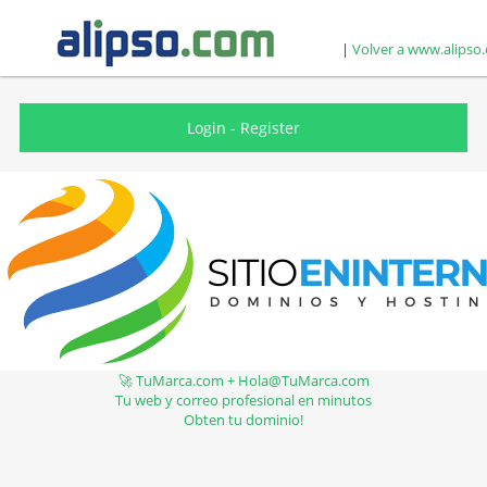
|
Volver a www.alipso
Login
-
Register
🚀 TuMarca.com + Hola@TuMarca.com
Tu web y correo profesional en minutos
Obten tu dominio!