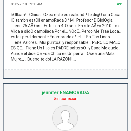
05-05-2010, 09:35 AM
#91
hOllaaa!!.. Chiica.. Ozea esto es realidad..! te diigO una Cosa
iO tambn estOii enamoRada D* Mii Profesor D BiolOgia..
Tiene 25 AÃ±os... Estoii en 4tO sec.. En ste AÃ±o 2010 .. mii
Viida a siidO cambiiada Por el... NOcE.. Peroo Me Trae Loca...
estoii perdidamente Enamorada d* eL..!! Es Tan Lindo..
Tiene Valores.. Mui puntual y responsable... PERO LO MALO
ES QE... Tiene Un Hijo es PADRE solteroO...y Esoo Me duele..
Aunqe el dice Qe Esa Chica es Un perra... Osea una Mala
Mujre,,, .. Bueno te doi LA RAZON!! ...
jennifer ENAMORADA
Sin conexión