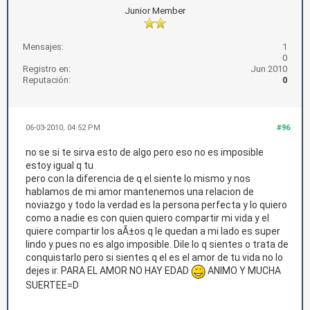
Junior Member
Mensajes:
1
0
Registro en:
Jun 2010
Reputación:
0
06-03-2010, 04:52 PM
#96
no se si te sirva esto de algo pero eso no es imposible
estoy igual q tu
pero con la diferencia de q el siente lo mismo y nos
hablamos de mi amor mantenemos una relacion de
noviazgo y todo la verdad es la persona perfecta y lo quiero
como a nadie es con quien quiero compartir mi vida y el
quiere compartir los aÃ±os q le quedan a mi lado es super
lindo y pues no es algo imposible. Dile lo q sientes o trata de
conquistarlo pero si sientes q el es el amor de tu vida no lo
dejes ir. PARA EL AMOR NO HAY EDAD
ANIMO Y MUCHA
SUERTEE=D