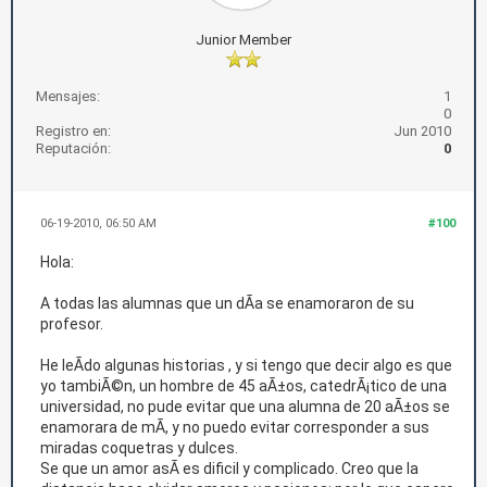
Junior Member
Mensajes:
1
0
Registro en:
Jun 2010
Reputación:
0
06-19-2010, 06:50 AM
#100
Hola:
A todas las alumnas que un dÃ­a se enamoraron de su
profesor.
He leÃ­do algunas historias , y si tengo que decir algo es que
yo tambiÃ©n, un hombre de 45 aÃ±os, catedrÃ¡tico de una
universidad, no pude evitar que una alumna de 20 aÃ±os se
enamorara de mÃ­, y no puedo evitar corresponder a sus
miradas coquetras y dulces.
Se que un amor asÃ­ es dificil y complicado. Creo que la