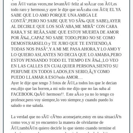
con Ã©l varias veces,me levantÃ© feliz al soÃ±ar con Ã©l,es
todo raro y hermoso,y ayer le dije que soÃ±aba con Ã©l( EL YA
SABE QUE LO AMO PORQUE UNA AMIGA LE
CONTÃ“,PERO NO SABE QUE YO SÃ‰ QUE SABE),AYER
AL DECIRLE QUE LOS SOÃ‘ABA,ME MIRÃ“ CON CARA
RARA,Y SE REÃA,SABE QUE ESTOY MUERTA DE AMOR
POR Ã‰L,CAPAZ NO SABE TODO,PERO NO SE COMO
DEMOSTRARSELO.y TE JURO QUE TE ENTIENDO,A
TODAS NOS PASÃ“,Y A MI ME PASA AHORA,Y LO AMO Y
LO QUIERO ASI,ANTES NO DECIA QUE LO AMABA,PERO
ESTOY PENSANDO TODO EL TIEMPO EN Ã‰L,LO VEO
EN LAS CALLES EN CUALQUIER PERSONA,SIENTO SU
PERFUME EN TODOS LADOS,EN SERIO,Â¿Y COMO
PUEDO LLAMAR A ESO?solo AMOR....
Ayer le dije que tengo 3 fotos de Ã©l,a todos los que le decian
eso,dijo que las borren,a mi solo me dijo que no las suba al
FACEBOOK.QuÃ© hermoso!!. Este aÃ±o ya no lo tengo co
profesor,pero voy siempre,lo veo siempre,y cuando puedo lo
saludo o me saluda.
La verdad que no sÃ© cÃ³mo aconsejarte,estoy en una situaciÃ³n
como vos,y ni yo encuentro la manera de olvidarme de
Ã©l,tambiÃ©n quiero decirle lo que siento cuando termine el