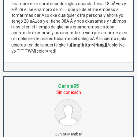
enamore de mi profesor de ingles cuando tenia 18 aÃ±os y
elÂ 28 el se enamoro de mi = que yo de el me empeso a
tomar mas cariÃ±o qke cualquier otra persona y ahora yo
tengo 28 aÃ±os y el tiene 38Â Â y nos ckasamos y tubimos
hijos el en el tiempo de qke nos enamoramos estaba
apunto de ckasarse y arruino toda su vida por amarme a mi
i simplemente una estudiante del colegioÂ Â lo siento ojala
[img]http://[/img]
ubieras tenido la suerte qke tu
[/color]ve
yo T-T TWM[color=red]
Carola95
Sin conexión
Junior Member