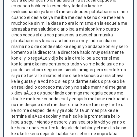
desia ke por que no le hablaba en la escuela depues le
empesea hablr en la escuela y todo iba kmo ke
evolucionando ya kmo 3 meses depues paltikabamos diario
cuando el desia ke ya me iba me desia ke no o ke me keria
muchoo ke sin mi la klase no era lo mismo en la escuela me
abrazaba me saludaba diario iba a mi slaon kmo cuatro
cinco veces al dia nos poniamos a escuchar musika
platikabamos y kosas asi todo era muy lindo un dia mi
mama no c de donde sako ke segun yo andaba kon el y se lo
komento a la directora la directora hablo muy seriamente
kon el y lo regaÃ±o y dijo ke a la otra lo iba a correr el me
konto ami x ke nos contamos todo y yo me kede asi de no
puede ser ahora seguimos siendo amigos pero siento kmo
si ya no fuera lo mismo el me dise ke konosio a una chava
ke le gusta y la vdd no c si es pra darme selos o pra ke x ke
en realidad lo conosco muy bn y no sabe mentir el me gana
x dies aÃ±os es super lindo conmigo me regala cosas me
dise ke me keire cuando esoty enojada me hase reir kuando
no me despido de el me dise x msn ke se fue muy triste x
ke no me despedi de el y ya solo falta un mes pra ke se
termine el aÃ±o escolar y me hiso ke le prometiera ke lo
hiba a seguir viendo y espero y asi sea pro la vdd yo ya no c
ke haser una ves intente dejarle de hablar y el me dijo ke no
ke x ke le keria dejar de hablar ke si el no me improtaba