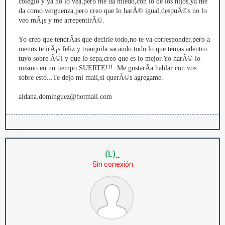
colegio y ya no lo vea,pero me da miedo,con lo de los hijos,ya me
da como verguenza,pero creo que lo harÃ© igual,despuÃ©s no lo
veo mÃ¡s y me arrepentirÃ©.
Yo creo que tendrÃ­as que decirle todo,no te va corresponder,pero a
menos te irÃ¡s feliz y tranquila sacando todo lo que tenias adentro
tuyo sobre Ã©l y que lo sepa,creo que es lo mejor.Yo harÃ© lo
mismo en un tiempo.SUERTE!!!. Me gustarÃ­a hablar con vos
sobre esto...Te dejo mi mail,si querÃ©s agregame.
aldana.dominguez@hotmail.com
(L)_
Sin conexión