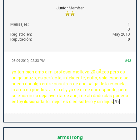
Junior Member
Mensajes:
1
0
Registro en:
May 2010
Reputación:
0
05-09-2010, 02:33 PM
#92
yo tambien amo a mi profesor me lleva 20 aÃ±os pero es
un galanazo, es perfecto, inteligente, culto, solo espero se
pueda dar algo entre nosotros de que salga de la escuela,
lo amo no puedo vivir sin el y yo se q me corresponde, pero
su etica no lo deja aventarse aun, me ah dado alas por eso
estoy ilusionada. lo mejor es q es soltero y sin hijos
[/b]
armstrong