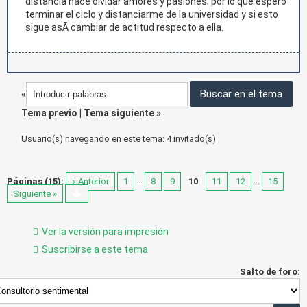
distancia hace olvidar amores y pasiones; por lo que espero
terminar el ciclo y distanciarme de la universidad y si esto
sigue asÃ­ cambiar de actitud respecto a ella.
«
Tema previo
|
Tema siguiente
»
Usuario(s) navegando en este tema: 4 invitado(s)
Páginas (15):
« Anterior
1
...
8
9
10
11
12
...
15
Siguiente »
Ver la versión para impresión
Suscribirse a este tema
Salto de foro: