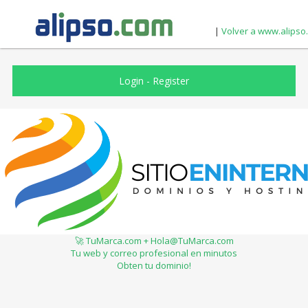
|
Volver a www.alipso
Login
-
Register
🚀 TuMarca.com + Hola@TuMarca.com
Tu web y correo profesional en minutos
Obten tu dominio!