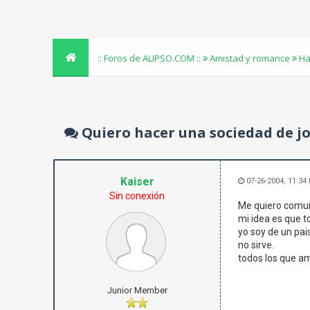
:: Foros de ALIPSO.COM ::
Amistad y romance
Ha
Quiero hacer una sociedad de j
Kaiser
07-26-2004, 11:34
Sin conexión
Me quiero comun
mi idea es que t
yo soy de un pais
no sirve.
todos los que a
Junior Member