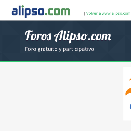
|
Volver a www.alipso.com
Foros Alipso.com
Foro gratuito y participativo