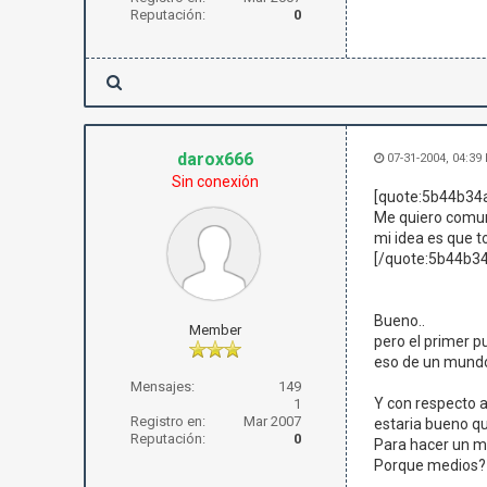
Reputación:
0
darox666
07-31-2004, 04:39
Sin conexión
[quote:5b44b34a
Me quiero comun
mi idea es que t
[/quote:5b44b34
Bueno..
Member
pero el primer pu
eso de un mundo 
Mensajes:
149
Y con respecto a 
1
Registro en:
Mar 2007
estaria bueno qu
Reputación:
0
Para hacer un 
Porque medios? 