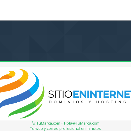
🚀 TuMarca.com + Hola@TuMarca.com
Tu web y correo profesional en minutos