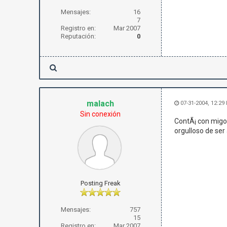
Mensajes:
16
7
Registro en:
Mar 2007
Reputación:
0
malach
07-31-2004, 12:29
Sin conexión
ContÃ¡ con migo,
orgulloso de ser 
Posting Freak
Mensajes:
757
15
Registro en:
Mar 2007