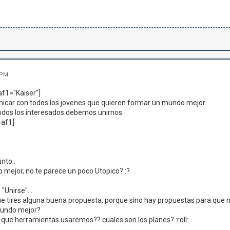
 PM
f1="Kaiser"]
icar con todos los jovenes que quieren formar un mundo mejor.
odos los interesados debemos unirnos.
af1]
nto..
mejor, no te parece un poco Utopico? :?
"Unirse"...
e tires alguna buena propuesta, porque sino hay propuestas para que 
mundo mejor?
que herramientas usaremos?? cuales son los planes? :roll: