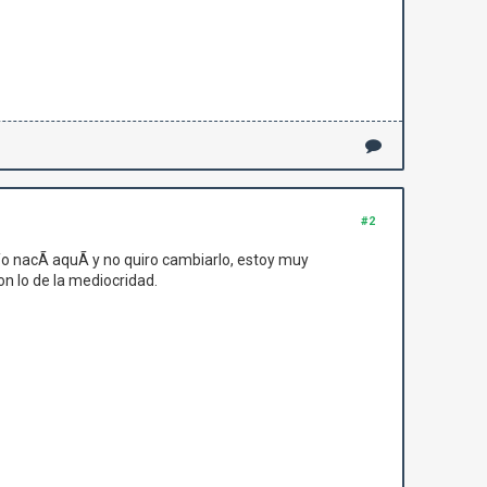
#2
Yo nacÃ­ aquÃ­ y no quiro cambiarlo, estoy muy
on lo de la mediocridad.