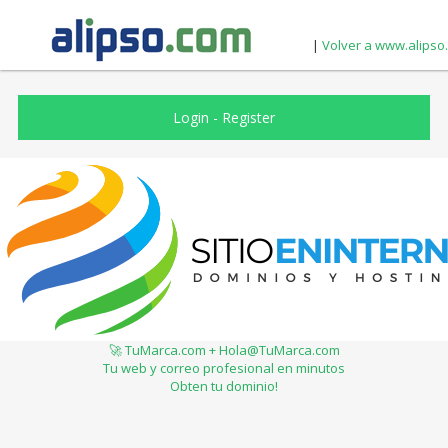
|
Volver a www.alipso
Login
-
Register
🚀 TuMarca.com + Hola@TuMarca.com
Tu web y correo profesional en minutos
Obten tu dominio!