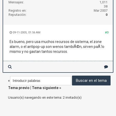
Mensajes:
1,011
38
Registro en:
Mar 2007
Reputación:
0
09-11-2005, 01:56 AM
#3
Es bueno, pero usa muchos recursos de sistema, el zone
alarm, o el antipop-up son wenos tambiÃ©n, sirven paÂ´lo
mismo y no gastan tantos recursos.
«
Tema previo
|
Tema siguiente
»
Usuario(s) navegando en este tema: 2 invitado(s)