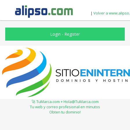
|
Volver a www.alipso
Login
-
Register
🚀 TuMarca.com + Hola@TuMarca.com
Tu web y correo profesional en minutos
Obten tu dominio!