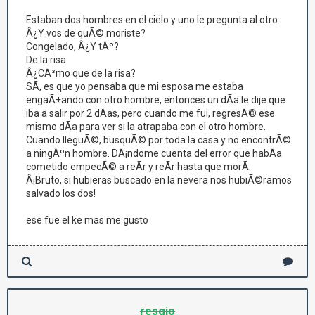
Estaban dos hombres en el cielo y uno le pregunta al otro:
Â¿Y vos de quÃ© moriste?
Congelado, Â¿Y tÃº?
De la risa.
Â¿CÃ³mo que de la risa?
SÃ­, es que yo pensaba que mi esposa me estaba
engaÃ±ando con otro hombre, entonces un dÃ­a le dije que
iba a salir por 2 dÃ­as, pero cuando me fui, regresÃ© ese
mismo dÃ­a para ver si la atrapaba con el otro hombre.
Cuando lleguÃ©, busquÃ© por toda la casa y no encontrÃ©
a ningÃºn hombre. DÃ¡ndome cuenta del error que habÃ­a
cometido empecÃ© a reÃ­r y reÃ­r hasta que morÃ­.
Â¡Bruto, si hubieras buscado en la nevera nos hubiÃ©ramos
salvado los dos!
ese fue el ke mas me gusto
resgio