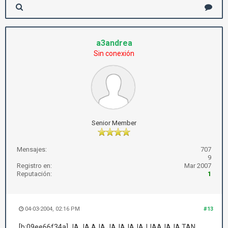
a3andrea
Sin conexión
Senior Member
Mensajes:
707
9
Registro en:
Mar 2007
Reputación:
1
04-03-2004, 02:16 PM
#13
[b:09ee66f34a] JA JA AJA JAJAJAJAJJAAJAJA TAN