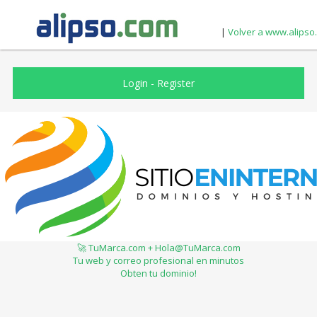
|
Volver a www.alipso
Login
-
Register
🚀 TuMarca.com + Hola@TuMarca.com
Tu web y correo profesional en minutos
Obten tu dominio!