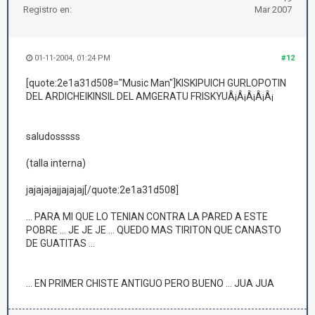
Registro en:
Mar 2007
01-11-2004, 01:24 PM
#12
[quote:2e1a31d508="Music Man"]KISKIPUICH GURLOPOTIN
DEL ARDICHEIKINSIL DEL AMGERATU FRISKYUÂ¡Â¡Â¡Â¡Â¡
saludosssss
(talla interna)
jajajajajjajajaj[/quote:2e1a31d508]
... PARA MI QUE LO TENIAN CONTRA LA PARED A ESTE
POBRE ... JE JE JE ... QUEDO MAS TIRITON QUE CANASTO
DE GUATITAS ...
... EN PRIMER CHISTE ANTIGUO PERO BUENO ... JUA JUA