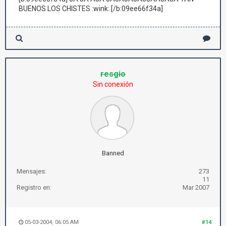
BUENOS LOS CHISTES :wink: [/b:09ee66f34a]
resgio
Sin conexión
Banned
Mensajes:
273
11
Registro en:
Mar 2007
05-03-2004, 06:05 AM
#14