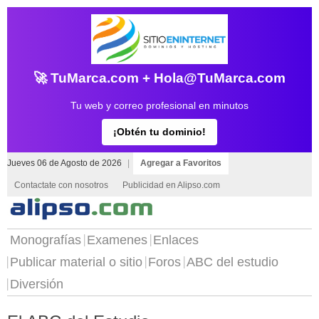
🚀 TuMarca.com + Hola@TuMarca.com
Tu web y correo profesional en minutos
¡Obtén tu dominio!
Jueves 06 de Agosto de 2026
|
Agregar a Favoritos
Contactate con nosotros
Publicidad en Alipso.com
Monografías
Examenes
Enlaces
Publicar material o sitio
Foros
ABC del estudio
Diversión