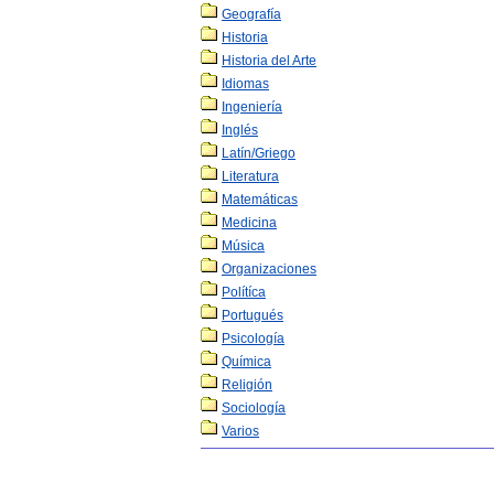
Geografía
Historia
Historia del Arte
Idiomas
Ingeniería
Inglés
Latín/Griego
Literatura
Matemáticas
Medicina
Música
Organizaciones
Polítíca
Portugués
Psicología
Química
Religión
Sociología
Varios