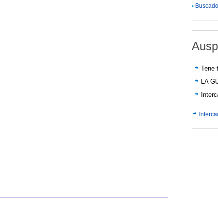
•
Buscador
Ausp
Tene t
LA G
Inter
Interc