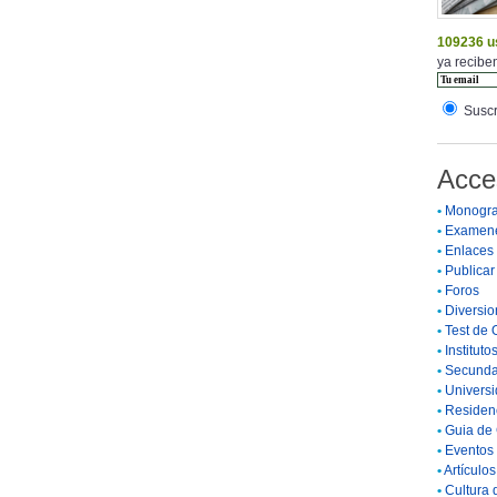
109236 u
ya reciben
Suscr
Acce
•
Monogra
•
Examen
•
Enlaces
•
Publicar 
•
Foros
•
Diversio
•
Test de 
•
Instituto
•
Secunda
•
Universi
•
Residenc
•
Guia de 
•
Eventos 
•
Artículo
•
Cultura