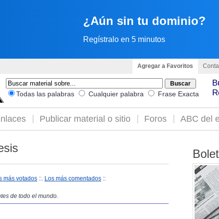
¿Aún sin tu dominio?
Regístralo en 5 minutos
Agregar a Favoritos
Conta
B
R
Todas las palabras
Cualquier palabra
Frase Exacta
nlaces
Publicar material o sitio
Foros
ABC del e
esis
Bole
s más votados
::.
Los más comentados
::
ntes de todo el mundo.