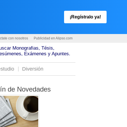
¡Regístralo ya!
ctate con nosotros
Publicidad en Alipso.com
uscar Monografias, Tésis,
esúmenes, Exámenes y Apuntes.
studio
Diversión
tín de Novedades