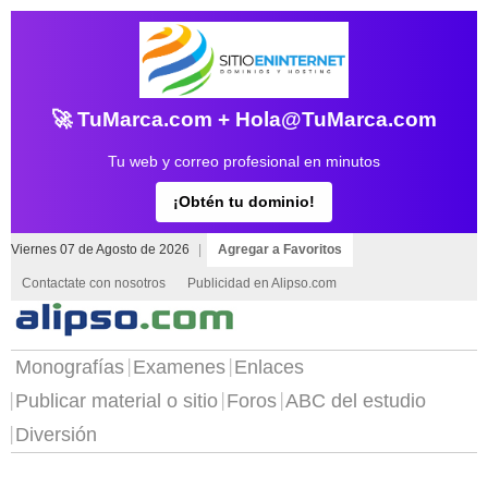
🚀 TuMarca.com + Hola@TuMarca.com
Tu web y correo profesional en minutos
¡Obtén tu dominio!
Viernes 07 de Agosto de 2026
|
Agregar a Favoritos
Contactate con nosotros
Publicidad en Alipso.com
Monografías
Examenes
Enlaces
Publicar material o sitio
Foros
ABC del estudio
Diversión