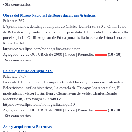
- Sin comentarios |
Obras del Museo Nacional de Reproducciones Artísticas.
Palabras: 767
I. Apoxiomenos, de Lisipo, del periodo Clásico fechada en 330 a. C. , II. Torso
de Belvedere cuya autoría se desconoce pero data del periodo Helenístico, allá
por el siglo I a. C., III. Augusto de Prima porta, hallado cerca de Prima Porta en
Roma. Es del
https://www.alipso.com/monografias/apoxiomen
Agregado: 22 de OCTUBRE de 2000 | 1 voto | Promedio:
(10 / 10)
- Sin comentarios |
La aruqitectura del siglo XIX.
Palabras: 1757
La ciudad decimonónica, La arquitectura del hierro y los nuevos materiales,
Eclecticismo: estilos históricos, La escuela de Chicago: los rascacielos, El
modernismo, Victor Horta, Henry Clemensvan de Velde, Charles Rennie
Mackintosh, Otto Wagner, Antoni Ga
https://www.alipso.com/monografias/arqui19
Agregado: 22 de OCTUBRE de 2000 | 1 voto | Promedio:
(10 / 10)
- Sin comentarios |
Arte y arquitectura Barrocas.