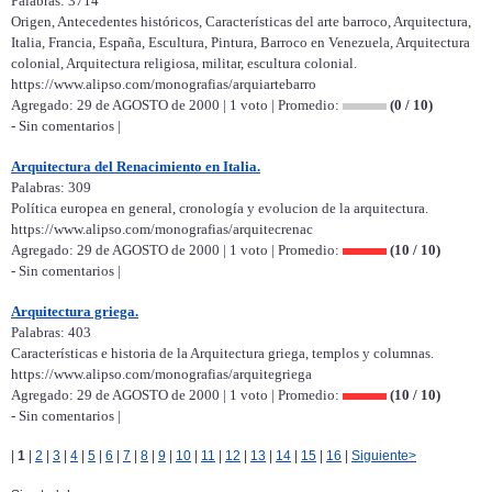
Palabras: 3714
Origen, Antecedentes históricos, Características del arte barroco, Arquitectura,
Italia, Francia, España, Escultura, Pintura, Barroco en Venezuela, Arquitectura
colonial, Arquitectura religiosa, militar, escultura colonial.
https://www.alipso.com/monografias/arquiartebarro
Agregado: 29 de AGOSTO de 2000 | 1 voto | Promedio:
(0 / 10)
- Sin comentarios |
Arquitectura del Renacimiento en Italia.
Palabras: 309
Política europea en general, cronología y evolucion de la arquitectura.
https://www.alipso.com/monografias/arquitecrenac
Agregado: 29 de AGOSTO de 2000 | 1 voto | Promedio:
(10 / 10)
- Sin comentarios |
Arquitectura griega.
Palabras: 403
Características e historia de la Arquitectura griega, templos y columnas.
https://www.alipso.com/monografias/arquitegriega
Agregado: 29 de AGOSTO de 2000 | 1 voto | Promedio:
(10 / 10)
- Sin comentarios |
|
1
|
2
|
3
|
4
|
5
|
6
|
7
|
8
|
9
|
10
|
11
|
12
|
13
|
14
|
15
|
16
|
Siguiente>