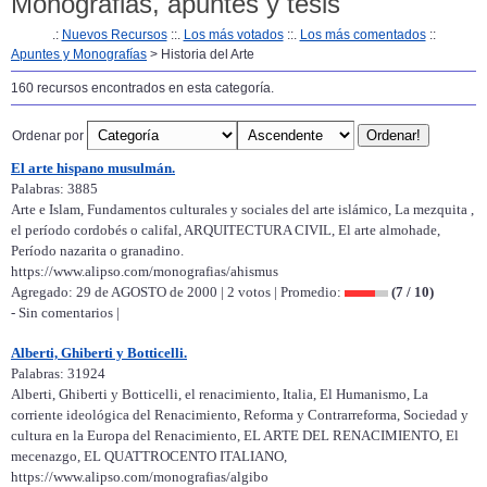
Monografias, apuntes y tesis
.:
Nuevos Recursos
::.
Los más votados
::.
Los más comentados
::
Apuntes y Monografías
> Historia del Arte
160 recursos encontrados en esta categoría.
Ordenar por
El arte hispano musulmán.
Palabras: 3885
Arte e Islam, Fundamentos culturales y sociales del arte islámico, La mezquita ,
el período cordobés o califal, ARQUITECTURA CIVIL, El arte almohade,
Período nazarita o granadino.
https://www.alipso.com/monografias/ahismus
Agregado: 29 de AGOSTO de 2000 | 2 votos | Promedio:
(7 / 10)
- Sin comentarios |
Alberti, Ghiberti y Botticelli.
Palabras: 31924
Alberti, Ghiberti y Botticelli, el renacimiento, Italia, El Humanismo, La
corriente ideológica del Renacimiento, Reforma y Contrarreforma, Sociedad y
cultura en la Europa del Renacimiento, EL ARTE DEL RENACIMIENTO, El
mecenazgo, EL QUATTROCENTO ITALIANO,
https://www.alipso.com/monografias/algibo