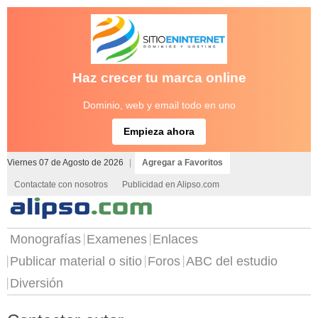
Haz crecer tu marca online
Dominio, web y email todo en uno
Empieza ahora
Viernes 07 de Agosto de 2026
|
Agregar a Favoritos
Contactate con nosotros
Publicidad en Alipso.com
Monografías
Examenes
Enlaces
Publicar material o sitio
Foros
ABC del estudio
Diversión